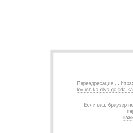
Переадресация ...
https
lovush ka-dlya-goloda-ka
Если ваш браузер н
пе
нажм