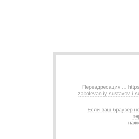
Переадресация ...
http
zabolevan iy-sustavov-i-s
Если ваш браузер н
пе
нажм