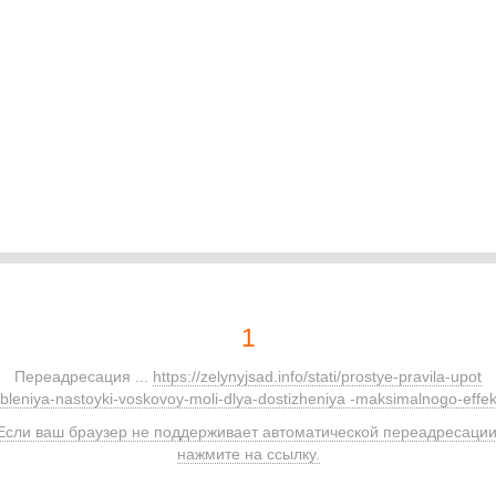
1
Переадресация ...
https://zelynyjsad.info/stati/prostye-pravila-upot
ebleniya-nastoyki-voskovoy-moli-dlya-dostizheniya -maksimalnogo-effek
Если ваш браузер не поддерживает автоматической переадресации
нажмите на ссылку.