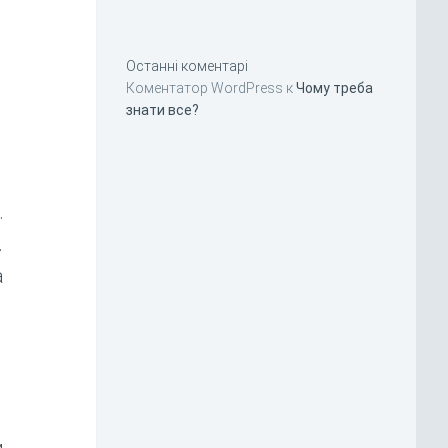
Останні коментарі
Коментатор WordPress
к
Чому треба
знати все?
.
.
а