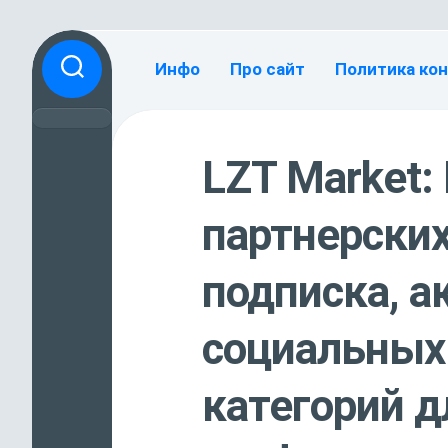
Перейти
к
Инфо
Про сайт
Политика ко
содержанию
LZT Market
партнерских
подписка, а
социальных 
категорий д