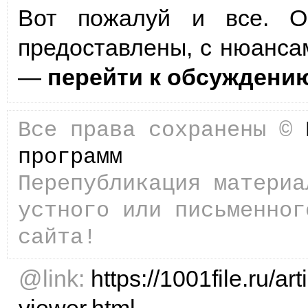
Вот пожалуй и все. О
предоставлены, с нюанса
—
перейти к обсуждени
Все права сохранены ©
программ
Перепубликация материа
устного или письменног
сайта!
@link:
https://1001file.ru/ar