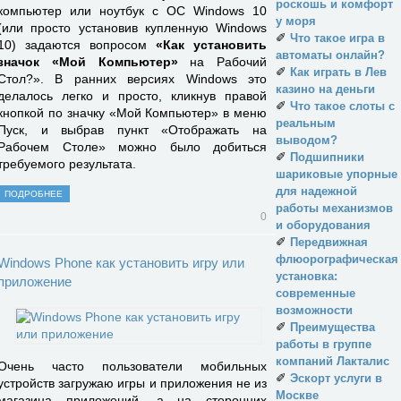
роскошь и комфорт
компьютер или ноутбук с ОС Windows 10
у моря
(или просто установив купленную Windows
✐
Что такое игра в
10) задаются вопросом
«Как установить
автоматы онлайн?
значок «Мой Компьютер»
на Рабочий
✐
Как играть в Лев
Стол?». В ранних версиях Windows это
казино на деньги
делалось легко и просто, кликнув правой
✐
Что такое слоты с
кнопкой по значку «Мой Компьютер» в меню
реальным
Пуск, и выбрав пункт «Отображать на
выводом?
Рабочем Столе» можно было добиться
✐
Подшипники
требуемого результата.
шариковые упорные
для надежной
ПОДРОБНЕЕ
работы механизмов
0
и оборудования
✐
Передвижная
флюорографическая
Windows Phone как установить игру или
установка:
приложение
современные
возможности
✐
Преимущества
работы в группе
компаний Лакталис
Очень часто пользователи мобильных
✐
Эскорт услуги в
устройств загружаю игры и приложения не из
Москве
магазина приложений, а на сторонних