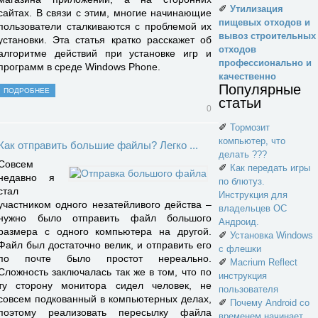
✐
Утилизация
сайтах. В связи с этим, многие начинающие
пищевых отходов и
пользователи сталкиваются с проблемой их
вывоз строительных
установки. Эта статья кратко расскажет об
отходов
алгоритме действий при установке игр и
профессионально и
программ в среде Windows Phone.
качественно
Популярные
ПОДРОБНЕЕ
статьи
0
✐
Тормозит
компьютер, что
Как отправить большие файлы? Легко ...
делать ???
Совсем
✐
Как передать игры
недавно я
по блютуз.
стал
Инструкция для
участником одного незатейливого действа –
владельцев ОС
нужно было отправить файл большого
Андроид.
размера с одного компьютера на другой.
✐
Установка Windows
Файл был достаточно велик, и отправить его
с флешки
по почте было простот нереально.
✐
Macrium Reflect
Сложность заключалась так же в том, что по
инструкция
ту сторону монитора сидел человек, не
пользователя
совсем подкованный в компьютерных делах,
✐
Почему Android со
поэтому реализовать пересылку файла
временем начинает