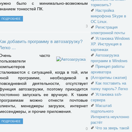
нужно было с минимально-возможным
тормозить?
знанием тонкостей ПК.
✐
Настройка
микрофона Skype в
ПОДРОБНЕЕ
ОС Linux.
3
✐
Регистрация
электронной почты
✐
Установка Windows
Как добавить программу в автозагрузку?
XP. Инструкция в
Легко …
картинках
✐
Автозагрузка
Очень часто
программ в Windows
пользователи
✐
Принцип работы
компьютеров
архиватора
сталкиваются с ситуацией, когда в той, или
(Алгоритмы сжатия)
иной программе, необходимой в
✐
Как поставить на
повседневной деятельности, отсутствует
папку пароль? Легко
функция автозагрузки, поэтому приходится
✐
Установка ssh-
постоянно запускать ее вручную. К таким
сервера
программам можно отнести почтовые
✐
Масштаб
клиенты, менеджеры загрузок, интернет
подпольного
мессенджеры, и прочие приложения.
Интернета неуклонно
ПОДРОБНЕЕ
растёт
✐
Что за зверь такой
0