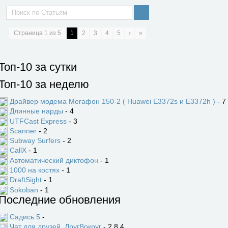
Страница
1
из
5
1
2
3
4
5
›
»
Топ-10 за сутки
Топ-10 за неделю
Драйвер модема Мегафон 150-2 ( Huawei E3372s и E3372h )
- 7
Длинные нарды
- 4
UTFCast Express
- 3
Scanner
- 2
Subway Surfers
- 2
CallX
- 1
Автоматический диктофон
- 1
1000 на костях
- 1
DraftSight
- 1
Sokoban
- 1
Последние обновления
Садись 5
-
Чат для друзей. ДругВокруг
- 2.8.4