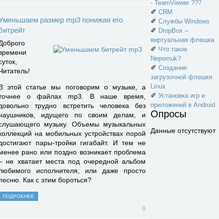
- TeamViewer ???
✐
CRM
Уменьшаем размер mp3 понижая его
✐
Службы Windows
битрейт
✐
DropBox –
виртуальная флешка
Доброго
✐
Что такое
времени
Nepomuk?
суток,
✐
Создание
Читатель!
загрузочной флешки
Linux
В этой статье мы поговорим о музыке, а
✐
Установка игр и
точнее о файлах mp3. В наше время,
приложений в Android
довольно трудно встретить человека без
Опросы
наушников, идущего по своим делам, и
слушающего музыку. Объемы музыкальных
Данные отсутствуют
коллекций на мобильных устройствах порой
достигают пары-тройки гигабайт. И тем не
менее рано или поздно возникает проблема
– не хватает места под очередной альбом
любимого исполнителя, или даже просто
песню. Как с этим бороться?
ПОДРОБНЕЕ
0