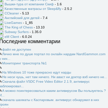
Вышки-тура от компании Скиф
- 1.6
Качественные матрасы от Sleep&fly
- 2.5.2
CCleaner
- 5.13
Английский для детей
- 7.4
LiveGames
- 1_85
The King of Chess
- 13.10
Subway Surfers
- 1.35.0
eM Client
- 6.0.24
Последние комментарии
✎
файл не доступен
✎
Лично мне по душе портал по онлайн нардам NardGammon.com
у них...
✎
Мониторинг транспорта №1
✎
✎
На Windows 10 тоже прекрасно идут нарды
✎
Не неси чушь, нет там ничего. Ни аваст ни доктор вэб ничего не...
✎
Скачала файл VSDC Free Video Editor 2.1.9, антивирус
заблокировал...
✎
А можно поинтересоваться каким антивирусом Вы пользуетесь ?
И...
✎
скачала шахматы с Каспаровым. антивирус обнаружил в них
троян