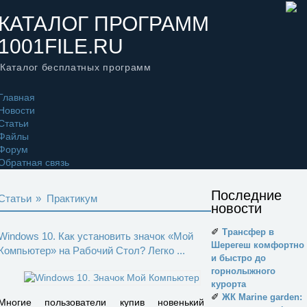
КАТАЛОГ ПРОГРАММ
1001FILE.RU
Каталог бесплатных программ
Главная
Новости
Статьи
Файлы
Форум
Обратная связь
Последние
Статьи
»
Практикум
новости
✐
Трансфер в
Windows 10. Как установить значок «Мой
Шерегеш комфортно
Компьютер» на Рабочий Стол? Легко ...
и быстро до
горнолыжного
курорта
✐
ЖК Marine garden:
Многие пользователи купив новенький