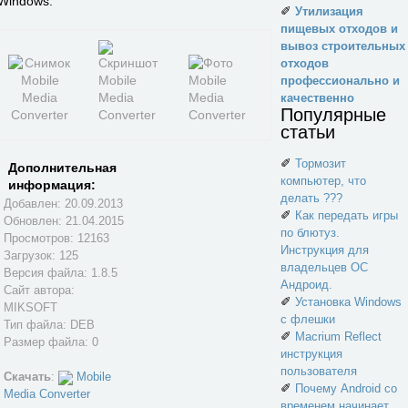
Windows.
✐
Утилизация
пищевых отходов и
вывоз строительных
отходов
профессионально и
качественно
Популярные
статьи
✐
Тормозит
Дополнительная
компьютер, что
информация:
делать ???
Добавлен: 20.09.2013
✐
Как передать игры
Обновлен:
21.04.2015
по блютуз.
Просмотров: 12163
Инструкция для
Загрузок: 125
владельцев ОС
Версия файла: 1.8.5
Андроид.
Сайт автора:
✐
Установка Windows
MIKSOFT
с флешки
Тип файла: DEB
✐
Macrium Reflect
Размер файла: 0
инструкция
пользователя
Скачать
:
Mobile
✐
Почему Android со
Media Converter
временем начинает