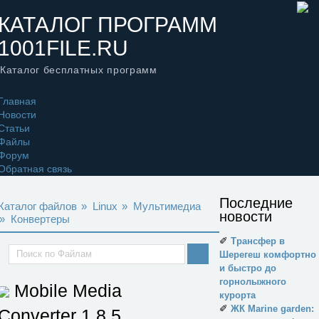
КАТАЛОГ ПРОГРАММ
1001FILE.RU
Каталог бесплатных программ
Главная
Новости
Статьи
Файлы
Форум
Обратная связь
Последние
Каталог файлов
»
Linux
»
Мультимедиа
новости
»
Конвертеры
✐
Трансфер в
Шерегеш комфортно
и быстро до
горнолыжного
Mobile Media
курорта
✐
ЖК Marine garden:
Converter
1.8.5