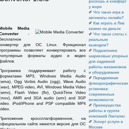
роскошь и комфорт
у моря
✐
Что такое игра в
автоматы онлайн?
✐
Как играть в Лев
Mobile Media
казино на деньги
Converter
-
✐
Что такое слоты с
бесплатное
реальным
конвертер для ОС Linux. Функционал
выводом?
программы позволяет конвертировать все
✐
Подшипники
популярные форматы аудио и видео
шариковые упорные
файлов.
для надежной
работы механизмов
Программа поддерживает работу с
и оборудования
форматами MP3, Windows Media Audio
✐
Передвижная
(wma), Ogg Vorbis Audio (ogg), Wave Audio
флюорографическая
(wav), MPEG video, AVI, Windows Media Video
установка:
(wmv), Flash Video (flv), QuickTime Video
современные
(mov), AMR and 3GA audio (amr) and 3GP
возможности
video. iPod/iPhone and PSP compatible MP4
✐
Преимущества
video.
работы в группе
компаний Лакталис
Приложение кроссплатформенное, на
✐
Эскорт услуги в
официальном сайте имеется версия для ОС
Москве