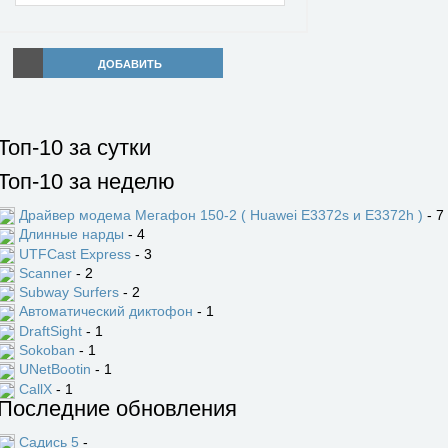
ДОБАВИТЬ
Топ-10 за сутки
Топ-10 за неделю
Драйвер модема Мегафон 150-2 ( Huawei E3372s и E3372h )
- 7
Длинные нарды
- 4
UTFCast Express
- 3
Scanner
- 2
Subway Surfers
- 2
Автоматический диктофон
- 1
DraftSight
- 1
Sokoban
- 1
UNetBootin
- 1
CallX
- 1
Последние обновления
Садись 5
-