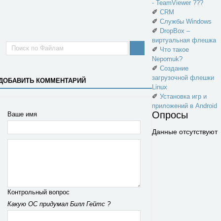
- TeamViewer ???
✐
CRM
✐
Службы Windows
✐
DropBox –
виртуальная флешка
✐
Что такое
Nepomuk?
✐
Создание
загрузочной флешки
ДОБАВИТЬ КОММЕНТАРИЙ
Linux
✐
Установка игр и
приложений в Android
Опросы
Ваше имя
Данные отсутствуют
Контрольный вопрос
Какую ОС придумал Билл Гейтс ?