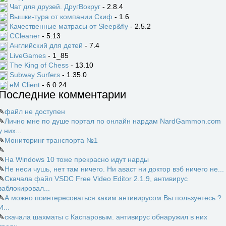
Чат для друзей. ДругВокруг
- 2.8.4
Вышки-тура от компании Скиф
- 1.6
Качественные матрасы от Sleep&fly
- 2.5.2
CCleaner
- 5.13
Английский для детей
- 7.4
LiveGames
- 1_85
The King of Chess
- 13.10
Subway Surfers
- 1.35.0
eM Client
- 6.0.24
Последние комментарии
✎
файл не доступен
✎
Лично мне по душе портал по онлайн нардам NardGammon.com
у них...
✎
Мониторинг транспорта №1
✎
✎
На Windows 10 тоже прекрасно идут нарды
✎
Не неси чушь, нет там ничего. Ни аваст ни доктор вэб ничего не...
✎
Скачала файл VSDC Free Video Editor 2.1.9, антивирус
заблокировал...
✎
А можно поинтересоваться каким антивирусом Вы пользуетесь ?
И...
✎
скачала шахматы с Каспаровым. антивирус обнаружил в них