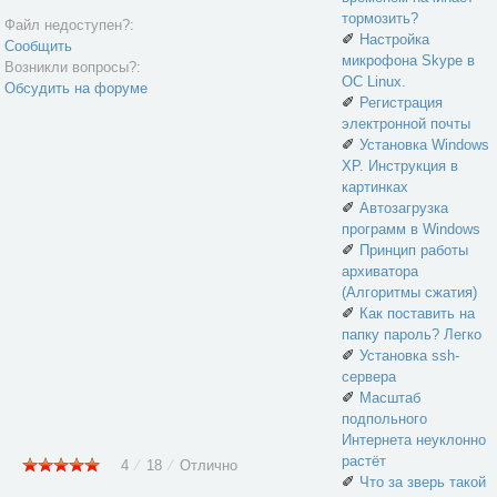
тормозить?
Файл недоступен?:
✐
Настройка
Сообщить
микрофона Skype в
Возникли вопросы?:
ОС Linux.
Обсудить на форуме
✐
Регистрация
электронной почты
✐
Установка Windows
XP. Инструкция в
картинках
✐
Автозагрузка
программ в Windows
✐
Принцип работы
архиватора
(Алгоритмы сжатия)
✐
Как поставить на
папку пароль? Легко
✐
Установка ssh-
сервера
✐
Масштаб
подпольного
Интернета неуклонно
растёт
4
⁄
18
⁄
Отлично
✐
Что за зверь такой