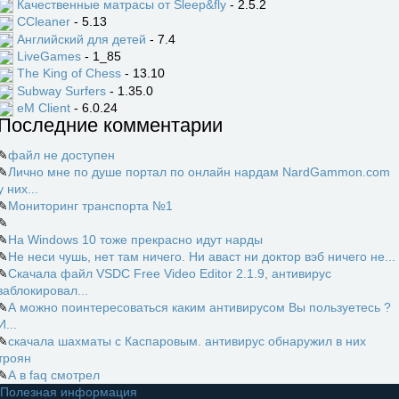
Качественные матрасы от Sleep&fly
- 2.5.2
CCleaner
- 5.13
Английский для детей
- 7.4
LiveGames
- 1_85
The King of Chess
- 13.10
Subway Surfers
- 1.35.0
eM Client
- 6.0.24
Последние комментарии
✎
файл не доступен
✎
Лично мне по душе портал по онлайн нардам NardGammon.com
у них...
✎
Мониторинг транспорта №1
✎
✎
На Windows 10 тоже прекрасно идут нарды
✎
Не неси чушь, нет там ничего. Ни аваст ни доктор вэб ничего не...
✎
Скачала файл VSDC Free Video Editor 2.1.9, антивирус
заблокировал...
✎
А можно поинтересоваться каким антивирусом Вы пользуетесь ?
И...
✎
скачала шахматы с Каспаровым. антивирус обнаружил в них
троян
✎
А в faq смотрел
Полезная информация