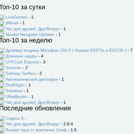
Топ-10 за сутки
LiveGames
- 1
jAlbum
- 1
Чат для друзей. ДругВокруг
- 1
Navitel Navigator Updater
- 1
Топ-10 за неделю
Драйвер модема Мегафон 150-2 ( Huawei E3372s и E3372h )
- 7
Длинные нарды
- 4
UTFCast Express
- 3
Scanner
- 2
Subway Surfers
- 2
Автоматический диктофон
- 1
DraftSight
- 1
Sokoban
- 1
UNetBootin
- 1
Чат для друзей. ДругВокруг
- 1
Последние обновления
Садись 5
-
Чат для друзей. ДругВокруг
- 2.8.4
Вышки-тура от компании Скиф
- 1.6