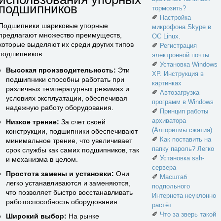
подшипников
тормозить?
✐
Настройка
Подшипники шариковые упорные
микрофона Skype в
предлагают множество преимуществ,
ОС Linux.
которые выделяют их среди других типов
✐
Регистрация
подшипников:
электронной почты
✐
Установка Windows
Высокая производительность:
Эти
XP. Инструкция в
подшипники способны работать при
картинках
различных температурных режимах и
✐
Автозагрузка
условиях эксплуатации, обеспечивая
программ в Windows
надежную работу оборудования.
✐
Принцип работы
архиватора
Низкое трение:
За счет своей
(Алгоритмы сжатия)
конструкции, подшипники обеспечивают
✐
Как поставить на
минимальное трение, что увеличивает
папку пароль? Легко
срок службы как самих подшипников, так
✐
Установка ssh-
и механизма в целом.
сервера
Простота замены и установки:
Они
✐
Масштаб
легко устанавливаются и заменяются,
подпольного
что позволяет быстро восстанавливать
Интернета неуклонно
работоспособность оборудования.
растёт
✐
Что за зверь такой
Широкий выбор:
На рынке