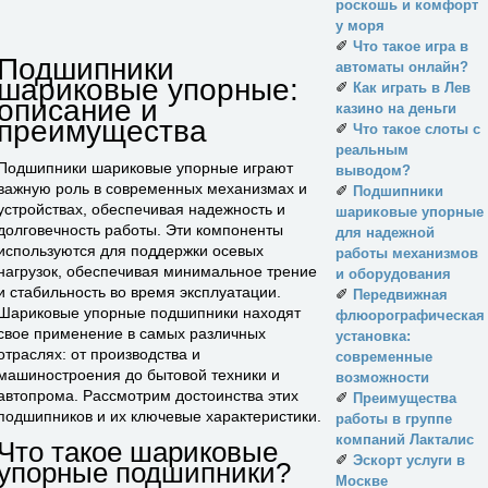
роскошь и комфорт
у моря
✐
Что такое игра в
Подшипники
автоматы онлайн?
шариковые упорные:
✐
Как играть в Лев
описание и
казино на деньги
преимущества
✐
Что такое слоты с
реальным
Подшипники шариковые упорные играют
выводом?
важную роль в современных механизмах и
✐
Подшипники
устройствах, обеспечивая надежность и
шариковые упорные
долговечность работы. Эти компоненты
для надежной
используются для поддержки осевых
работы механизмов
нагрузок, обеспечивая минимальное трение
и оборудования
и стабильность во время эксплуатации.
✐
Передвижная
Шариковые упорные подшипники находят
флюорографическая
свое применение в самых различных
установка:
отраслях: от производства и
современные
машиностроения до бытовой техники и
возможности
автопрома. Рассмотрим достоинства этих
✐
Преимущества
подшипников и их ключевые характеристики.
работы в группе
компаний Лакталис
Что такое шариковые
✐
Эскорт услуги в
упорные подшипники?
Москве