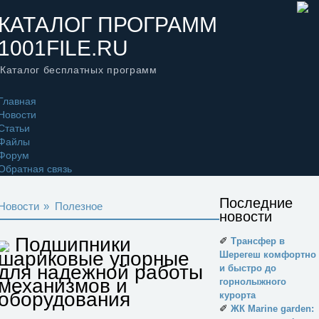
КАТАЛОГ ПРОГРАММ
1001FILE.RU
Каталог бесплатных программ
Главная
Новости
Статьи
Файлы
Форум
Обратная связь
Последние
Новости
»
Полезное
новости
Подшипники
✐
Трансфер в
шариковые упорные
Шерегеш комфортно
для надежной работы
и быстро до
механизмов и
горнолыжного
оборудования
курорта
✐
ЖК Marine garden: