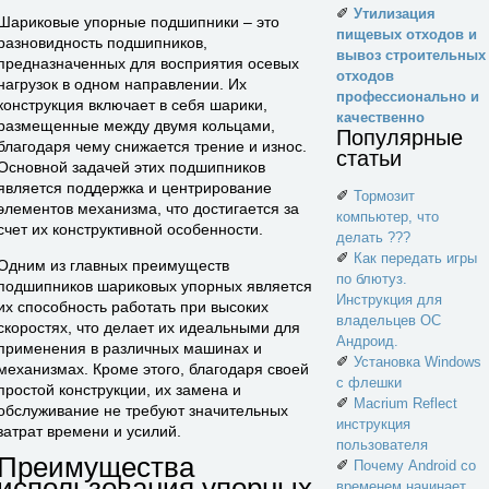
✐
Утилизация
Шариковые упорные подшипники – это
пищевых отходов и
разновидность подшипников,
вывоз строительных
предназначенных для восприятия осевых
отходов
нагрузок в одном направлении. Их
профессионально и
конструкция включает в себя шарики,
качественно
размещенные между двумя кольцами,
Популярные
благодаря чему снижается трение и износ.
статьи
Основной задачей этих подшипников
является поддержка и центрирование
✐
Тормозит
элементов механизма, что достигается за
компьютер, что
счет их конструктивной особенности.
делать ???
✐
Как передать игры
Одним из главных преимуществ
по блютуз.
подшипников шариковых упорных является
Инструкция для
их способность работать при высоких
владельцев ОС
скоростях, что делает их идеальными для
Андроид.
применения в различных машинах и
✐
Установка Windows
механизмах. Кроме этого, благодаря своей
с флешки
простой конструкции, их замена и
✐
Macrium Reflect
обслуживание не требуют значительных
инструкция
затрат времени и усилий.
пользователя
Преимущества
✐
Почему Android со
использования упорных
временем начинает