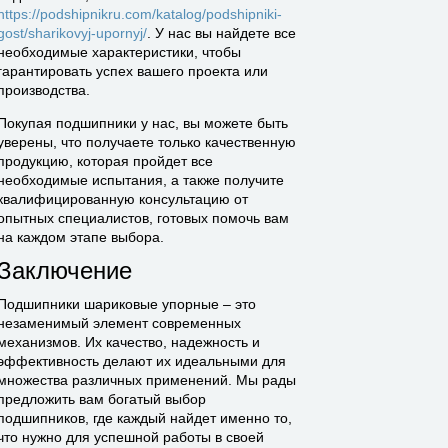
https://podshipnikru.com/katalog/podshipniki-
gost/sharikovyj-upornyj/
. У нас вы найдете все
необходимые характеристики, чтобы
гарантировать успех вашего проекта или
производства.
Покупая подшипники у нас, вы можете быть
уверены, что получаете только качественную
продукцию, которая пройдет все
необходимые испытания, а также получите
квалифицированную консультацию от
опытных специалистов, готовых помочь вам
на каждом этапе выбора.
Заключение
Подшипники шариковые упорные – это
незаменимый элемент современных
механизмов. Их качество, надежность и
эффективность делают их идеальными для
множества различных применений. Мы рады
предложить вам богатый выбор
подшипников, где каждый найдет именно то,
что нужно для успешной работы в своей