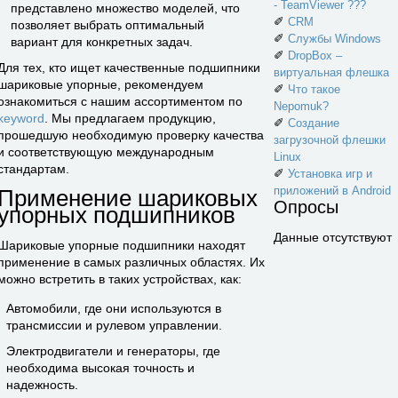
- TeamViewer ???
представлено множество моделей, что
✐
CRM
позволяет выбрать оптимальный
✐
Службы Windows
вариант для конкретных задач.
✐
DropBox –
Для тех, кто ищет качественные подшипники
виртуальная флешка
шариковые упорные, рекомендуем
✐
Что такое
ознакомиться с нашим ассортиментом по
Nepomuk?
keyword
. Мы предлагаем продукцию,
✐
Создание
прошедшую необходимую проверку качества
загрузочной флешки
и соответствующую международным
Linux
стандартам.
✐
Установка игр и
приложений в Android
Применение шариковых
Опросы
упорных подшипников
Данные отсутствуют
Шариковые упорные подшипники находят
применение в самых различных областях. Их
можно встретить в таких устройствах, как:
Автомобили, где они используются в
трансмиссии и рулевом управлении.
Электродвигатели и генераторы, где
необходима высокая точность и
надежность.