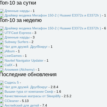
Топ-10 за сутки
Длинные нарды
- 1
Драйвер модема Мегафон 150-2 ( Huawei E3372s и E3372h )
- 1
Топ-10 за неделю
Драйвер модема Мегафон 150-2 ( Huawei E3372s и E3372h )
- 6
UTFCast Express
- 3
Длинные нарды
- 3
Subway Surfers
- 2
Чат для друзей. ДругВокруг
- 1
jAlbum
- 1
LiveGames
- 1
Navitel Navigator Updater
- 1
CallX
- 1
Алхимия (Alchemy)
- 1
Последние обновления
Садись 5
-
Чат для друзей. ДругВокруг
- 2.8.4
Вышки-тура от компании Скиф
- 1.6
Качественные матрасы от Sleep&fly
- 2.5.2
CCleaner
- 5.13
Английский для детей
- 7.4