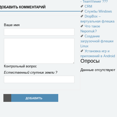
- TeamViewer ???
✐
CRM
ДОБАВИТЬ КОММЕНТАРИЙ
✐
Службы Windows
✐
DropBox –
виртуальная флешка
Ваше имя
✐
Что такое
Nepomuk?
✐
Создание
загрузочной флешки
Linux
✐
Установка игр и
приложений в Android
Опросы
Контрольный вопрос
Данные отсутствуют
Естественный спутник земли ?
ДОБАВИТЬ