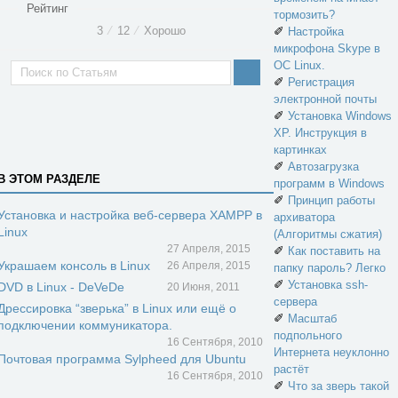
Рейтинг
тормозить?
✐
3
⁄
12
⁄
Хорошо
Настройка
микрофона Skype в
ОС Linux.
✐
Регистрация
электронной почты
✐
Установка Windows
XP. Инструкция в
картинках
✐
Автозагрузка
В ЭТОМ РАЗДЕЛЕ
программ в Windows
✐
Принцип работы
Установка и настройка веб-сервера XAMPP в
архиватора
Linux
(Алгоритмы сжатия)
27 Апреля, 2015
✐
Как поставить на
Украшаем консоль в Linux
26 Апреля, 2015
папку пароль? Легко
✐
Установка ssh-
DVD в Linux - DeVeDe
20 Июня, 2011
сервера
Дрессировка “зверька” в Linux или ещё о
✐
Масштаб
подключении коммуникатора.
подпольного
16 Сентября, 2010
Интернета неуклонно
Почтовая программа Sylpheed для Ubuntu
растёт
16 Сентября, 2010
✐
Что за зверь такой