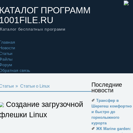
КАТАЛОГ ПРОГРАММ
1001FILE.RU
Каталог бесплатных программ
Главная
Новости
Статьи
Файлы
Форум
Обратная связь
Последние
Статьи
»
Статьи о Linux
новости
✐
Трансфер в
Создание загрузочной
Шерегеш комфортно
и быстро до
флешки Linux
горнолыжного
курорта
✐
ЖК Marine garden: