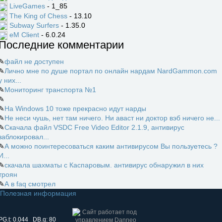
LiveGames
- 1_85
The King of Chess
- 13.10
Subway Surfers
- 1.35.0
eM Client
- 6.0.24
Последние комментарии
✎
файл не доступен
✎
Лично мне по душе портал по онлайн нардам NardGammon.com
у них...
✎
Мониторинг транспорта №1
✎
✎
На Windows 10 тоже прекрасно идут нарды
✎
Не неси чушь, нет там ничего. Ни аваст ни доктор вэб ничего не...
✎
Скачала файл VSDC Free Video Editor 2.1.9, антивирус
заблокировал...
✎
А можно поинтересоваться каким антивирусом Вы пользуетесь ?
И...
✎
скачала шахматы с Каспаровым. антивирус обнаружил в них
троян
✎
А в faq смотрел
Полезная информация
PG.t: 0.044 DB.q: 80