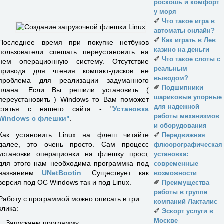
роскошь и комфорт
у моря
✐
Что такое игра в
автоматы онлайн?
✐
Как играть в Лев
Последнее время при покупке нетбуков
казино на деньги
пользователи спешать переустановить на
✐
Что такое слоты с
нем операционную систему. Отсутствие
реальным
привода для чтения компакт-дисков не
выводом?
проблема для реализации задуманного
✐
Подшипники
плана. Если Вы решили установить (
шариковые упорные
переустановить ) Windows то Вам поможет
для надежной
статья с нашего сайта - "
Установка
работы механизмов
Windows с флешки"
.
и оборудования
✐
Как установить Linux на флеш читайте
Передвижная
далее, это очень просто. Сам процесс
флюорографическая
установки операционки на флешку прост,
установка:
для этого нам необходима программка под
современные
названием
UNetBootin
. Существует как
возможности
✐
версия под ОС Windows так и под Linux.
Преимущества
работы в группе
Работу с программой можно описать в три
компаний Лакталис
клика:
✐
Эскорт услуги в
Москве
Запускаем программу