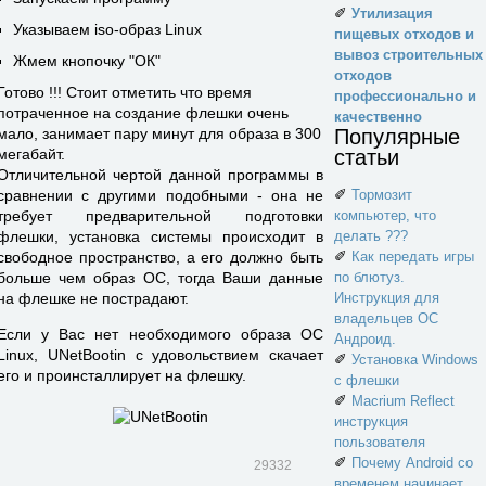
✐
Утилизация
Указываем iso-образ Linux
пищевых отходов и
вывоз строительных
Жмем кнопочку "ОК"
отходов
Готово !!! Стоит отметить что время
профессионально и
потраченное на создание флешки очень
качественно
Популярные
мало, занимает пару минут для образа в 300
статьи
мегабайт.
Отличительной чертой данной программы в
✐
Тормозит
сравнении с другими подобными - она не
компьютер, что
требует предварительной подготовки
делать ???
флешки, установка системы происходит в
✐
Как передать игры
свободное пространство, а его должно быть
по блютуз.
больше чем образ ОС, тогда Ваши данные
Инструкция для
на флешке не пострадают.
владельцев ОС
Если у Вас нет необходимого образа ОС
Андроид.
Linux, UNetBootin с удовольствием скачает
✐
Установка Windows
его и проинсталлирует на флешку.
с флешки
✐
Macrium Reflect
инструкция
пользователя
✐
Почему Android со
29332
временем начинает