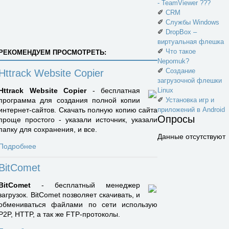
- TeamViewer ???
✐
CRM
✐
Службы Windows
✐
DropBox –
виртуальная флешка
✐
Что такое
РЕКОМЕНДУЕМ ПРОСМОТРЕТЬ:
Nepomuk?
✐
Создание
Httrack Website Copier
загрузочной флешки
Httrack Website Copier
- бесплатная
Linux
✐
программа для создания полной копии
Установка игр и
интернет-сайтов. Скачать полную копию сайта
приложений в Android
Опросы
проще простого - указали источник, указали
папку для сохранения, и все.
Данные отсутствуют
Подробнее
BitComet
BitComet
- бесплатный менеджер
загрузок. BitComet позволяет скачивать, и
обмениваться файлами по сети использую
P2P, HTTP, а так же FTP-протоколы.