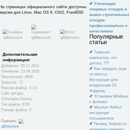
✐
Утилизация
На страницах официального сайта доступны
пищевых отходов и
версии для Linux, Mac OS X, OS/2, FreeBSD.
вывоз строительных
отходов
профессионально и
качественно
Популярные
статьи
✐
Тормозит
Дополнительная
компьютер, что
информация:
делать ???
Добавлен: 30.11.2015
✐
Как передать игры
Обновлен:
13.04.2016
по блютуз.
Просмотров: 9668
Инструкция для
Загрузок: 71
владельцев ОС
Версия файла: 3.3.4
Андроид.
Сайт автора:
✐
Установка Windows
Christophe Dumez
с флешки
Тип файла: EXE
✐
Macrium Reflect
Размер файла: 0
инструкция
пользователя
Скачать
:
✐
Почему Android со
qBittorrent
временем начинает