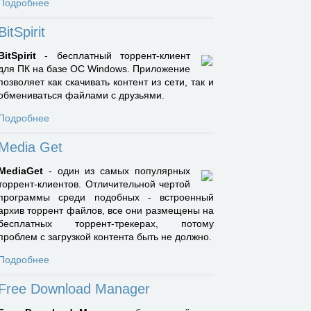
Подробнее
BitSpirit
BitSpirit
- бесплатный торрент-клиент
для ПК на базе ОС Windows. Приложение
позволяет как скачивать контент из сети, так и
обмениваться файлами с друзьями.
Подробнее
Media Get
MediaGet
- один из самых популярных
торрент-клиентов. Отличительной чертой
программы среди подобных - встроенный
архив торрент файлов, все они размещены на
бесплатных торрент-трекерах, потому
проблем с загрузкой контента быть не должно.
Подробнее
Free Download Manager