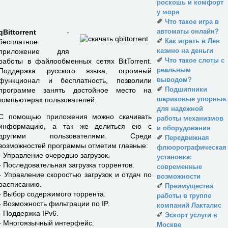
роскошь и комфорт
у моря
✐
Что такое игра в
автоматы онлайн?
qBittorrent
-
✐
Как играть в Лев
бесплатное
казино на деньги
приложение для
✐
Что такое слоты с
работы в файлообменных сетях BitTorrent.
реальным
Поддержка русского языка, огромный
выводом?
функционал и бесплатность, позволили
✐
Подшипники
программе занять достойное место на
шариковые упорные
компьютерах пользователей.
для надежной
С помощью приложения можно скачивать
работы механизмов
информацию, а так же делиться ею с
и оборудования
другими пользователями. Среди
✐
Передвижная
возможностей программы отметим главные:
флюорографическая
- Управление очередью загрузок.
установка:
- Последовательная загрузка торрентов.
современные
- Управление скоростью загрузок и отдач по
возможности
расписанию.
✐
Преимущества
- Выбор содержимого торрента.
работы в группе
- Возможность фильтрации по IP.
компаний Лакталис
- Поддержка IPv6.
✐
Эскорт услуги в
- Многоязычный интерфейс.
Москве