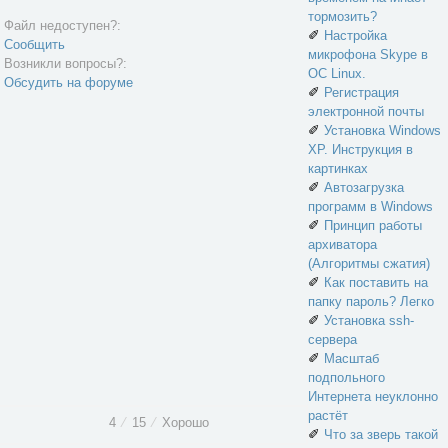
тормозить?
Файл недоступен?:
✐
Настройка
Сообщить
микрофона Skype в
Возникли вопросы?:
ОС Linux.
Обсудить на форуме
✐
Регистрация
электронной почты
✐
Установка Windows
XP. Инструкция в
картинках
✐
Автозагрузка
программ в Windows
✐
Принцип работы
архиватора
(Алгоритмы сжатия)
✐
Как поставить на
папку пароль? Легко
✐
Установка ssh-
сервера
✐
Масштаб
подпольного
Интернета неуклонно
растёт
4
⁄
15
⁄
Хорошо
✐
Что за зверь такой