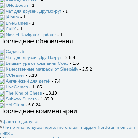
UNetBootin
- 1
Чат для друзей. ДругВокруг
- 1
jAlbum
- 1
LiveGames
- 1
CallX
- 1
Navitel Navigator Updater
- 1
Последние обновления
Садись 5
-
Чат для друзей. ДругВокруг
- 2.8.4
Вышки-тура от компании Скиф
- 1.6
Качественные матрасы от Sleep&fly
- 2.5.2
CCleaner
- 5.13
Английский для детей
- 7.4
LiveGames
- 1_85
The King of Chess
- 13.10
Subway Surfers
- 1.35.0
eM Client
- 6.0.24
Последние комментарии
✎
файл не доступен
✎
Лично мне по душе портал по онлайн нардам NardGammon.com
у них...