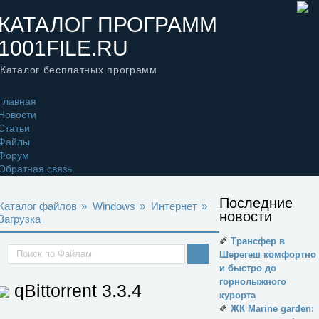
КАТАЛОГ ПРОГРАММ
1001FILE.RU
Каталог бесплатных программ
Главная
Новости
Статьи
Файлы
Форум
Обратная связь
Последние
Каталог файлов
»
Windows
»
Интернет
»
новости
Загрузка
✐
Трансфер в
Шерегеш комфортно
и быстро до
горнолыжного
qBittorrent
3.3.4
курорта
✐
ЖК Marine garden: