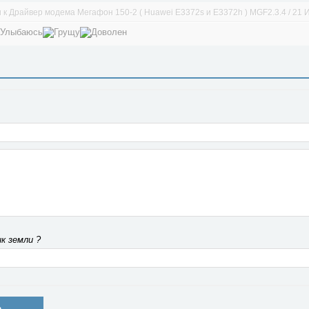
к Драйвер модема Мегафон 150-2 ( Huawei E3372s и E3372h ) MGF2.3.4 / 21 
к земли ?
Ь