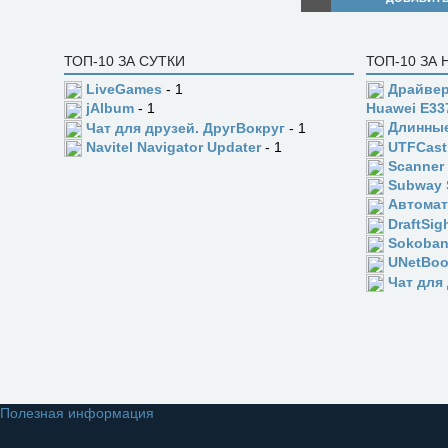
ТОП-10 ЗА СУТКИ
ТОП-10 ЗА
LiveGames
- 1
Драйвер
jAlbum
- 1
Huawei E33
Длинны
Чат для друзей. ДругВокруг
- 1
UTFCast
Navitel Navigator Updater
- 1
Scanner
Subway 
Автомат
DraftSig
Sokoba
UNetBoo
Чат для
Полезная информация