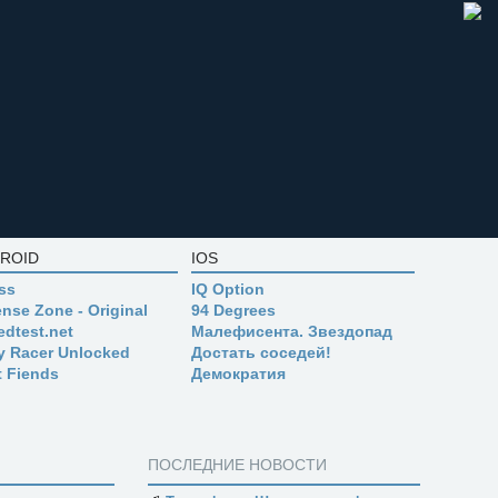
ROID
IOS
ss
IQ Option
nse Zone - Original
94 Degrees
edtest.net
Малефисента. Звездопад
ly Racer Unlocked
Достать соседей!
t Fiends
Демократия
ПОСЛЕДНИЕ НОВОСТИ