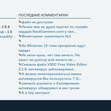
ПОСЛЕДНИЕ КОММЕНТАРИИ
✎
файл не доступен
✎
Лично мне по душе портал по онлайн
- 2.8.4
нардам NardGammon.com у них...
иф
- 1.6
✎
Мониторинг транспорта №1
eep&fly
-
✎
✎
На Windows 10 тоже прекрасно идут
нарды
✎
Не неси чушь, нет там ничего. Ни
аваст ни доктор вэб ничего не...
✎
Скачала файл VSDC Free Video Editor
2.1.9, антивирус заблокировал...
✎
А можно поинтересоваться каким
антивирусом Вы пользуетесь ? И...
✎
скачала шахматы с Каспаровым.
антивирус обнаружил в них троян
✎
А в faq смотрел