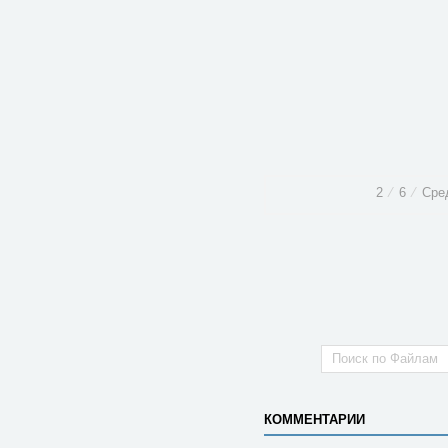
2
⁄
6
⁄
Сре
КОММЕНТАРИИ