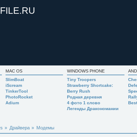
FILE.RU
MAC OS
WINDOWS PHONE
AND
SlimBoat
Tiny Troopers
Che
iScream
Strawberry Shortcake:
Defe
TinkerTool
Berry Rush
Spe
PhotoRocket
Родная деревня
Ral
Adium
4 фото 1 слово
Bes
Легенды Дракономании
ws
»
Драйвера
»
Модемы