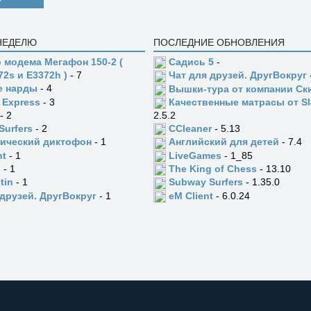
 НЕДЕЛЮ
ПОСЛЕДНИЕ ОБНОВЛЕНИЯ
 модема Мегафон 150-2 (
Садись 5
-
72s и E3372h )
- 7
Чат для друзей. ДругВокруг
е нарды
- 4
Вышки-тура от компании Ск
 Express
- 3
Качественные матрасы от Sl
- 2
2.5.2
Surfers
- 2
CCleaner
- 5.13
ический диктофон
- 1
Английский для детей
- 7.4
ht
- 1
LiveGames
- 1_85
n
- 1
The King of Chess
- 13.10
tin
- 1
Subway Surfers
- 1.35.0
 друзей. ДругВокруг
- 1
eM Client
- 6.0.24