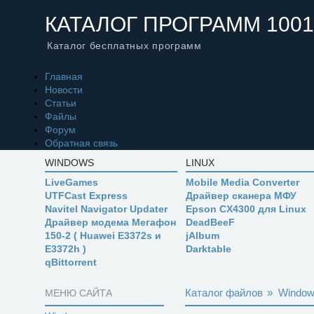
КАТАЛОГ ПРОГРАММ 1001
Каталог бесплатных программ
Главная
Новости
Статьи
Файлы
Форум
Обратная связь
WINDOWS
LINUX
LiveGames
Mobile Media Converter
UTFCast Express
Драйвер сканера МФУ
Navitel Navigator Updater
Epson CX4300 для Linux
Драйвер модема Мегафон
DeadBeeF
150-2 ( Huawei E3372s и
jAlbum
E3372h )
Darktable
qBittorrent
Каталог файлов
»
Windo
МЕНЮ САЙТА