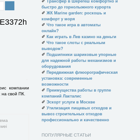
✐
Трансфер в Шерегеш комфортно и
быстро до горнолыжного курорта
✐
ЖК Marine garden: роскошь и
комфорт у моря
 E3372h
✐
Что такое игра в автоматы
онлайн?
✐
Как играть в Лев казино на деньги
✐
Что такое слоты с реальным
выводом?
✐
Подшипники шариковые упорные
для надежной работы механизмов и
оборудования
✐
Передвижная флюорографическая
установка: современные
возможности
фис компании
✐
Преимущества работы в группе
 на свой ПК.
компаний Лакталис
✐
Эскорт услуги в Москве
✐
Утилизация пищевых отходов и
вывоз строительных отходов
профессионально и качественно
ПОПУЛЯРНЫЕ СТАТЬИ