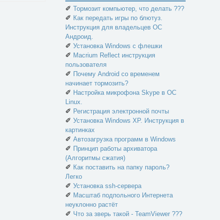
✐
Тормозит компьютер, что делать ???
✐
Как передать игры по блютуз.
Инструкция для владельцев ОС
Андроид.
✐
Установка Windows с флешки
✐
Macrium Reflect инструкция
пользователя
✐
Почему Android со временем
начинает тормозить?
✐
Настройка микрофона Skype в ОС
Linux.
✐
Регистрация электронной почты
✐
Установка Windows XP. Инструкция в
картинках
✐
Автозагрузка программ в Windows
✐
Принцип работы архиватора
(Алгоритмы сжатия)
✐
Как поставить на папку пароль?
Легко
✐
Установка ssh-сервера
✐
Масштаб подпольного Интернета
неуклонно растёт
✐
Что за зверь такой - TeamViewer ???