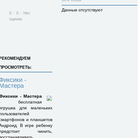
Данные отсутствуют
0
⁄
0
⁄
Нет
оценки
РЕКОМЕНДУЕМ
ПРОСМОТРЕТЬ:
Фиксики -
Мастера
Фиксики - Мастера
- бесплатная
игрушка для маленьких
пользователей
смартфонов и планшетов
Андроид. В игре ребенку
предстоит чинить,
восстанавливать