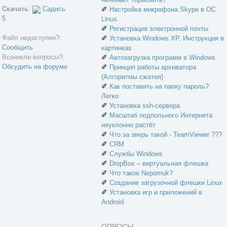
Скачать
:
Садись
✐
Настройка микрофона Skype в ОС
5
Linux.
✐
Регистрация электронной почты
Файл недоступен?:
✐
Установка Windows XP. Инструкция в
Сообщить
картинках
Возникли вопросы?:
✐
Автозагрузка программ в Windows
Обсудить на форуме
✐
Принцип работы архиватора
(Алгоритмы сжатия)
✐
Как поставить на папку пароль?
Легко
✐
Установка ssh-сервера
✐
Масштаб подпольного Интернета
неуклонно растёт
✐
Что за зверь такой - TeamViewer ???
✐
CRM
✐
Службы Windows
✐
DropBox – виртуальная флешка
✐
Что такое Nepomuk?
✐
Создание загрузочной флешки Linux
✐
Установка игр и приложений в
Android
ОПРОСЫ