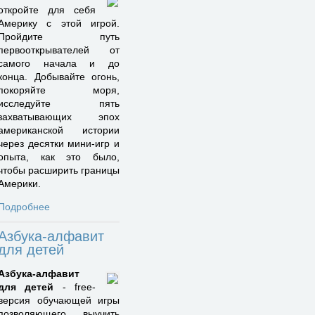
откройте для себя
Америку с этой игрой.
Пройдите путь
первооткрывателей от
самого начала и до
конца. Добывайте огонь,
покоряйте моря,
исследуйте пять
захватывающих эпох
американской истории
через десятки мини-игр и
опыта, как это было,
чтобы расширить границы
Америки.
Подробнее
Азбука-алфавит
для детей
Азбука-алфавит
для детей
- free-
версия обучающей игры
позволяющего выучить