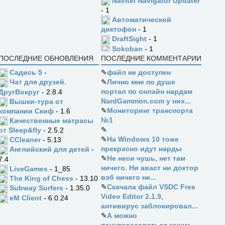
Navitel Navigator Updater
- 1
Автоматический
диктофон
- 1
DraftSight
- 1
Sokoban
- 1
ПОСЛЕДНИЕ ОБНОВЛЕНИЯ
ПОСЛЕДНИЕ КОММЕНТАРИИ
Садись 5
-
✎
файл не доступен
✎
Лично мне по душе
Чат для друзей.
портал по онлайн нардам
ДругВокруг
- 2.8.4
NardGammon.com у них...
Вышки-тура от
✎
Мониторинг транспорта
компании Скиф
- 1.6
№1
Качественные матрасы
✎
от Sleep&fly
- 2.5.2
✎
На Windows 10 тоже
CCleaner
- 5.13
прекрасно идут нарды
Английский для детей
-
✎
Не неси чушь, нет там
7.4
ничего. Ни аваст ни доктор
LiveGames
- 1_85
вэб ничего не...
The King of Chess
- 13.10
✎
Скачала файл VSDC Free
Subway Surfers
- 1.35.0
Video Editor 2.1.9,
eM Client
- 6.0.24
антивирус заблокировал...
✎
А можно
поинтересоваться каким