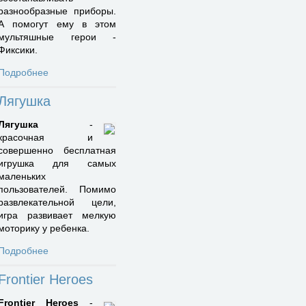
разнообразные приборы.
А помогут ему в этом
мультяшные герои -
Фиксики.
Подробнее
Лягушка
Лягушка
-
красочная и
совершенно бесплатная
игрушка для самых
маленьких
пользователей. Помимо
развлекательной цели,
игра развивает мелкую
моторику у ребенка.
Подробнее
Frontier Heroes
Frontier Heroes
-