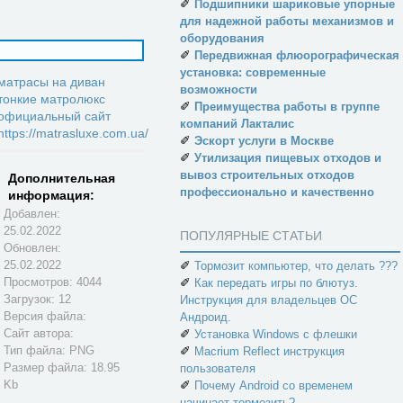
✐
Подшипники шариковые упорные
для надежной работы механизмов и
оборудования
✐
Передвижная флюорографическая
установка: современные
матрасы на диван
возможности
тонкие
матролюкс
✐
Преимущества работы в группе
официальный сайт
компаний Лакталис
https://matrasluxe.com.ua/
✐
Эскорт услуги в Москве
✐
Утилизация пищевых отходов и
вывоз строительных отходов
Дополнительная
профессионально и качественно
информация:
Добавлен:
25.02.2022
ПОПУЛЯРНЫЕ СТАТЬИ
Обновлен:
25.02.2022
✐
Тормозит компьютер, что делать ???
Просмотров: 4044
✐
Как передать игры по блютуз.
Загрузок: 12
Инструкция для владельцев ОС
Версия файла:
Андроид.
Сайт автора:
✐
Установка Windows с флешки
Тип файла: PNG
✐
Macrium Reflect инструкция
Размер файла: 18.95
пользователя
Kb
✐
Почему Android со временем
начинает тормозить?