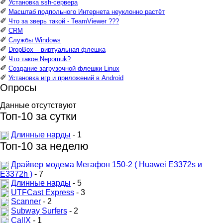
✐
Установка ssh-сервера
✐
Масштаб подпольного Интернета неуклонно растёт
✐
Что за зверь такой - TeamViewer ???
✐
CRM
✐
Службы Windows
✐
DropBox – виртуальная флешка
✐
Что такое Nepomuk?
✐
Создание загрузочной флешки Linux
✐
Установка игр и приложений в Android
Опросы
Данные отсутствуют
Топ-10 за сутки
Длинные нарды
- 1
Топ-10 за неделю
Драйвер модема Мегафон 150-2 ( Huawei E3372s и
E3372h )
- 7
Длинные нарды
- 5
UTFCast Express
- 3
Scanner
- 2
Subway Surfers
- 2
CallX
- 1