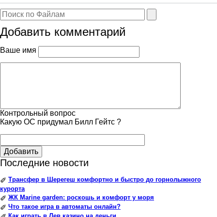
Добавить комментарий
Ваше имя
Контрольный вопрос
Какую ОС придумал Билл Гейтс ?
Добавить
Последние новости
Трансфер в Шерегеш комфортно и быстро до горнолыжного
✐
курорта
ЖК Marine garden: роскошь и комфорт у моря
✐
Что такое игра в автоматы онлайн?
✐
Как играть в Лев казино на деньги
✐