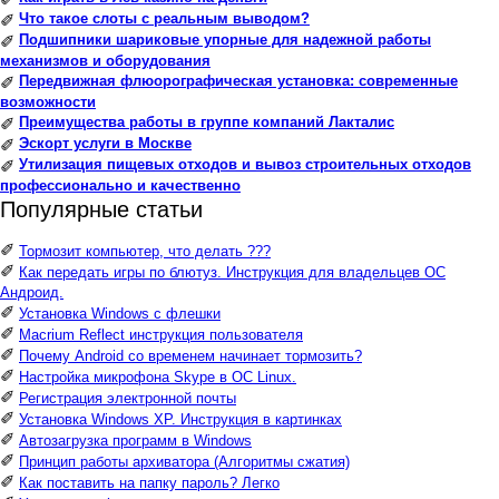
Что такое слоты с реальным выводом?
✐
Подшипники шариковые упорные для надежной работы
✐
механизмов и оборудования
Передвижная флюорографическая установка: современные
✐
возможности
Преимущества работы в группе компаний Лакталис
✐
Эскорт услуги в Москве
✐
Утилизация пищевых отходов и вывоз строительных отходов
✐
профессионально и качественно
Популярные статьи
✐
Тормозит компьютер, что делать ???
✐
Как передать игры по блютуз. Инструкция для владельцев ОС
Андроид.
✐
Установка Windows с флешки
✐
Macrium Reflect инструкция пользователя
✐
Почему Android со временем начинает тормозить?
✐
Настройка микрофона Skype в ОС Linux.
✐
Регистрация электронной почты
✐
Установка Windows XP. Инструкция в картинках
✐
Автозагрузка программ в Windows
✐
Принцип работы архиватора (Алгоритмы сжатия)
✐
Как поставить на папку пароль? Легко