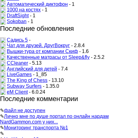
Автоматический диктофон
- 1
1000 на костях
- 1
DraftSight
- 1
Sokoban
- 1
Последние обновления
Садись 5
-
Чат для друзей. ДругВокруг
- 2.8.4
Вышки-тура от компании Скиф
- 1.6
Качественные матрасы от Sleep&fly
- 2.5.2
CCleaner
- 5.13
Английский для детей
- 7.4
LiveGames
- 1_85
The King of Chess
- 13.10
Subway Surfers
- 1.35.0
eM Client
- 6.0.24
Последние комментарии
✎
файл не доступен
✎
Лично мне по душе портал по онлайн нардам
NardGammon.com у них...
✎
Мониторинг транспорта №1
✎