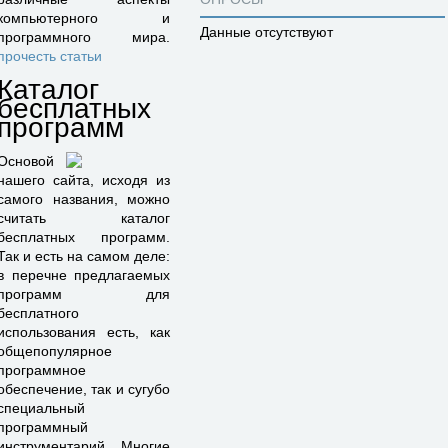
компьютерного и
Данные отсутствуют
программного мира.
прочесть статьи
Каталог
бесплатных
программ
Основой
нашего сайта, исходя из
самого названия, можно
считать каталог
бесплатных программ.
Так и есть на самом деле:
в перечне предлагаемых
программ для
бесплатного
использования есть, как
общепопулярное
программное
обеспечение, так и сугубо
специальный
программный
инструментарий. Многие