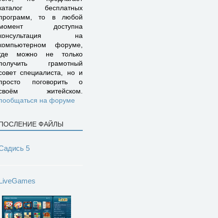
каталог бесплатных
программ, то в любой
момент доступна
консультация на
компьютерном форуме,
где можно не только
получить грамотный
совет специалиста, но и
просто поговорить о
своём житейском.
пообщаться на форуме
ПОСЛЕНИЕ ФАЙЛЫ
Садись 5
LiveGames