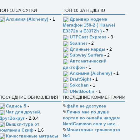
ТОП-10 ЗА СУТКИ
ТОП-10 ЗА НЕДЕЛЮ
Алхимия (Alchemy)
- 1
Драйвер модема
Мегафон 150-2 ( Huawei
E3372s и E3372h )
- 7
UTFCast Express
- 3
Scanner
- 2
Длинные нарды
- 2
Subway Surfers
- 2
Автоматический
диктофон
- 1
Алхимия (Alchemy)
- 1
DraftSight
- 1
Sokoban
- 1
UNetBootin
- 1
ПОСЛЕДНИЕ ОБНОВЛЕНИЯ
ПОСЛЕДНИЕ КОММЕНТАРИИ
Садись 5
-
✎
файл не доступен
✎
Лично мне по душе
Чат для друзей.
портал по онлайн нардам
ДругВокруг
- 2.8.4
NardGammon.com у них...
Вышки-тура от
✎
Мониторинг транспорта
компании Скиф
- 1.6
№1
Качественные матрасы