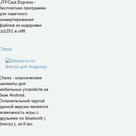
UTFCast Express -
бесплатная программа
для пакетного
конвертирования
файлов из кодировки
cp1251 в utf8.
Chess
Chess - классические
шахматы для
мобильных утсройств на
базе Android.
Отличительной чертой
данной версии является
возможность игры с
друзьями по bluetooth (
блютуз ), wi-fi lan.