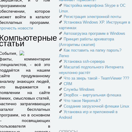
свершиться, и о том
✐
программном
Настройка микрофона Skype в ОС
обеспечении, которое
Linux.
✐
может войти в каталог
Регистрация электронной почты
✐
бесплатных программ.
Установка Windows XP. Инструкция в
прочесть новости
картинках
✐
Автозагрузка программ в Windows
Компьютерные
✐
Принцип работы архиватора
статьи
(Алгоритмы сжатия)
✐
Как поставить на папку пароль?
События,
Легко
факты, комментарии
✐
Установка ssh-сервера
специалистов, - всё это
✐
Масштаб подпольного Интернета
поддаётся на нашем
неуклонно растёт
сайте продуманному
✐
Что за зверь такой - TeamViewer ???
анализу знающих людей,
✐
CRM
что выражается в
✐
Службы Windows
появлении на сайте
✐
DropBox – виртуальная флешка
ёмких, смысловых статей,
✐
Что такое Nepomuk?
частично затрагивающих
✐
Создание загрузочной флешки Linux
каталог бесплатных
✐
Установка игр и приложений в
программ, но в основном
Android
– посвящающих
пользователя в
различные аспекты
ОПРОСЫ