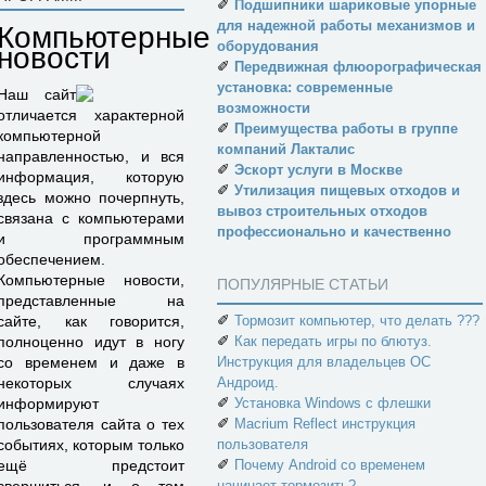
✐
Подшипники шариковые упорные
для надежной работы механизмов и
Компьютерные
оборудования
новости
✐
Передвижная флюорографическая
установка: современные
Наш сайт
возможности
отличается характерной
✐
Преимущества работы в группе
компьютерной
компаний Лакталис
направленностью, и вся
✐
Эскорт услуги в Москве
информация, которую
✐
Утилизация пищевых отходов и
здесь можно почерпнуть,
вывоз строительных отходов
связана с компьютерами
профессионально и качественно
и программным
обеспечением.
Компьютерные новости,
ПОПУЛЯРНЫЕ СТАТЬИ
представленные на
✐
сайте, как говорится,
Тормозит компьютер, что делать ???
✐
полноценно идут в ногу
Как передать игры по блютуз.
со временем и даже в
Инструкция для владельцев ОС
некоторых случаях
Андроид.
✐
информируют
Установка Windows с флешки
✐
пользователя сайта о тех
Macrium Reflect инструкция
событиях, которым только
пользователя
✐
ещё предстоит
Почему Android со временем
начинает тормозить?