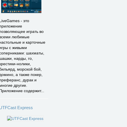
LiveGames - это
приложение
позволяющее играть во
всеми любимые
настольные и карточные
игры с живыми
соперниками: шахматы,
шашки, нарды, го,
крестики-нолики,
бильярд, морской бой,
домино, а также покер,
преферанс, дурак и
многие другие.
Приложение содержит...
UTFCast Express