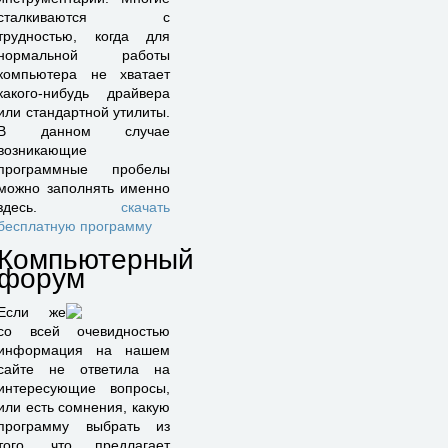
сталкиваются с
трудностью, когда для
нормальной работы
компьютера не хватает
какого-нибудь драйвера
или стандартной утилиты.
В данном случае
возникающие
программные пробелы
можно заполнять именно
здесь.
скачать
бесплатную программу
Компьютерный
форум
Если же
со всей очевидностью
информация на нашем
сайте не ответила на
интересующие вопросы,
или есть сомнения, какую
программу выбрать из
того, что предлагает