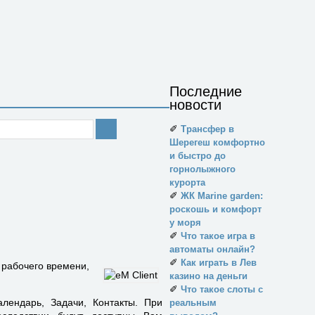
Последние
новости
✐
Трансфер в
Шерегеш комфортно
и быстро до
горнолыжного
курорта
✐
ЖК Marine garden:
роскошь и комфорт
у моря
✐
Что такое игра в
автоматы онлайн?
✐
Как играть в Лев
 рабочего времени,
казино на деньги
✐
Что такое слоты с
лендарь, Задачи, Контакты. При
реальным