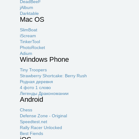
DeadBeeF
jAlbum
Darktable
Mac OS
SlimBoat
iScream
TinkerTool
PhotoRocket
Adium
Windows Phone
Tiny Troopers
Strawberry Shortcake: Berry Rush
Родная деревня
4 фото 1 слово
Легенды Дракономании
Android
Chess
Defense Zone - Original
Speedtest.net
Rally Racer Unlocked
Best Fiends