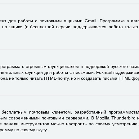
ент для работы с почтовыми ящиками Gmail. Программка в авт
 на ящике (в бесплатной версии поддерживается работа только 
программа с огромным функционалом и поддержкой русского языка
лнительных функций для работы с письмами. Foxmail поддержива
бна не только читать HTML-почту, но и создавать письма HTML фо
бесплатным почтовым клиентом, разработанный программистами 
бым современными почтовыми серверами. В Mozilla Thunderbird 
се панели инструментов можно настроить по своему усмотрению,
рамму по своему вкусу.