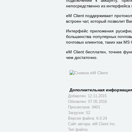
подключении к аккаунту, при
непосредственно из интерфейса
eM Client поддерживает протокол
встроен чат, который позволит В
Интерфейс приложения русифиц
большинства популярных почтовых
почтовых клиентов, таких как MS 
eM Client бесплатен, точнее фун
чем достаточно.
Дополнительная информация
Добавлен: 12.11.2015
Обновлен:
07.05.2016
Просмотров: 9401
Загрузок: 52
Версия файла: 6.0.24
Сайт автора:
eM Client Inc.
Тип файла: