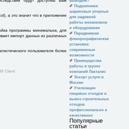
оследствии будут доступны Вам
выводом?
✐
Подшипники
шариковые упорные
l), а это значит что в приложение
для надежной
работы механизмов
и оборудования
ойка программы минимальна, для
✐
Передвижная
ивает импорт данных из различных
флюорографическая
установка:
современные
атистического пользователя более
возможности
✐
Преимущества
работы в группе
компаний Лакталис
✐
Эскорт услуги в
Москве
✐
Утилизация
пищевых отходов и
вывоз строительных
отходов
профессионально и
качественно
Популярные
статьи