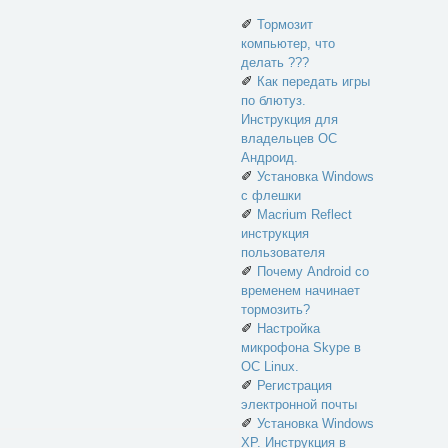
✐
Тормозит
компьютер, что
делать ???
✐
Как передать игры
по блютуз.
Инструкция для
владельцев ОС
Андроид.
✐
Установка Windows
с флешки
✐
Macrium Reflect
инструкция
пользователя
✐
Почему Android со
временем начинает
тормозить?
✐
Настройка
микрофона Skype в
ОС Linux.
✐
Регистрация
электронной почты
✐
Установка Windows
XP. Инструкция в