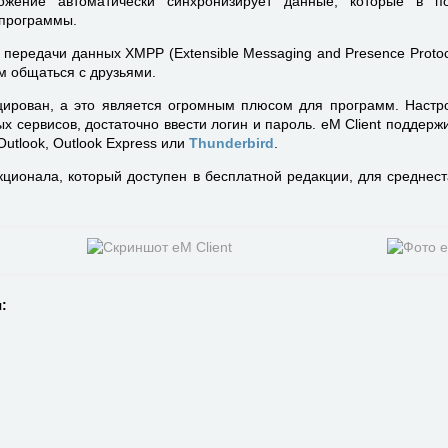
ложение автоматически синхронизирует данные, которые в п
 программы.
 передачи данных XMPP (Extensible Messaging and Presence Protoco
ам общаться с друзьями.
ирован, а это является огромным плюсом для программ. Настр
 сервисов, достаточно ввести логин и пароль. eM Client поддерж
Outlook, Outlook Express или
Thunderbird
.
кционала, который доступен в бесплатной редакции, для среднест
: