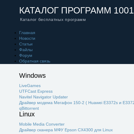
КАТАЛОГ ПРОГРАММ 1001
Каталог бесплатных программ
Главная
Новости
Статьи
Файлы
Форум
Обратная связь
Windows
LiveGames
UTFCast Express
Navitel Navigator Updater
Драйвер модема Мегафон 150-2 ( Huawei E3372s и E3372
qBittorrent
Linux
Mobile Media Converter
Драйвер сканера МФУ Epson CX4300 для Linux