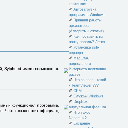
картинках
✐
Автозагрузка
программ в Windows
✐
Принцип работы
архиватора
(Алгоритмы сжатия)
✐
Как поставить на
папку пароль? Легко
✐
Установка ssh-
сервера
✐
Масштаб
подпольного
й, Sylpheed имеет возможность
Интернета неуклонно
растёт
✐
Что за зверь такой
- TeamViewer ???
✐
CRM
✐
Службы Windows
✐
DropBox –
ромный функционал программа.
виртуальная флешка
. Чего только стоит официант,
✐
Что такое
Nepomuk?
✐
Создание