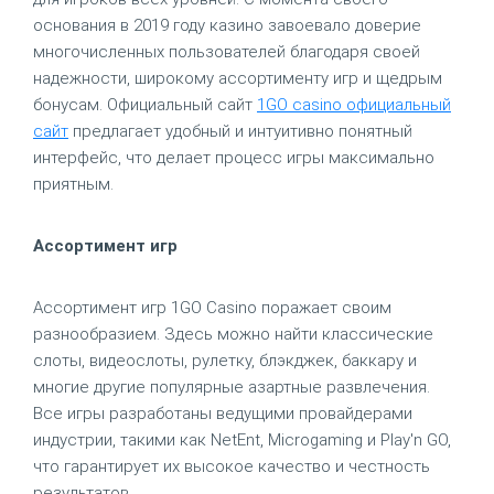
основания в 2019 году казино завоевало доверие
многочисленных пользователей благодаря своей
надежности, широкому ассортименту игр и щедрым
бонусам. Официальный сайт
1GO casino официальный
сайт
предлагает удобный и интуитивно понятный
интерфейс, что делает процесс игры максимально
приятным.
Ассортимент игр
Ассортимент игр 1GO Casino поражает своим
разнообразием. Здесь можно найти классические
слоты, видеослоты, рулетку, блэкджек, баккару и
многие другие популярные азартные развлечения.
Все игры разработаны ведущими провайдерами
индустрии, такими как NetEnt, Microgaming и Play'n GO,
что гарантирует их высокое качество и честность
результатов.