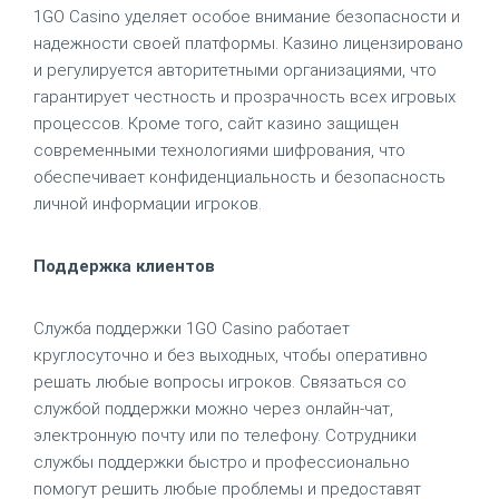
1GO Casino уделяет особое внимание безопасности и
надежности своей платформы. Казино лицензировано
и регулируется авторитетными организациями, что
гарантирует честность и прозрачность всех игровых
процессов. Кроме того, сайт казино защищен
современными технологиями шифрования, что
обеспечивает конфиденциальность и безопасность
личной информации игроков.
Поддержка клиентов
Служба поддержки 1GO Casino работает
круглосуточно и без выходных, чтобы оперативно
решать любые вопросы игроков. Связаться со
службой поддержки можно через онлайн-чат,
электронную почту или по телефону. Сотрудники
службы поддержки быстро и профессионально
помогут решить любые проблемы и предоставят