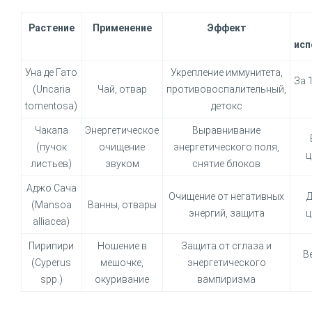
Растение
Применение
Эффект
исп
Уна де Гато
Укрепление иммунитета,
За 
(Uncaria
Чай, отвар
противовоспалительный,
tomentosa)
детокс
Чакапа
Энергетическое
Выравнивание
(пучок
очищение
энергетического поля,
ц
листьев)
звуком
снятие блоков
Аджо Сача
Очищение от негативных
Д
(Mansoa
Ванны, отвары
энергий, защита
ц
alliacea)
Пирипири
Ношение в
Защита от сглаза и
В
(Cyperus
мешочке,
энергетического
spp.)
окуривание
вампиризма