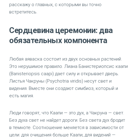
расскажу о главных, с которыми вы точно
встретитесь.
Сердцевина церемонии: два
обязательных компонента
Любая аяваска состоит из двух основных растений.
Это нерушимое правило. Лиана Банистериопсис каапи
(Banisteriopsis caapi) дает силу и открывает дверь.
Листья Чакруны (Psychotria viridis) несут свет и
видения. Вместе они создают симбиоз, который и
есть магия.
Люди говорят, что Каапи — это дух, а Чакруна — свет.
Без духа свет не найдет дороги. Без света дух бродит
в темноте. Соотношение меняется в зависимости от
цели: для очищения больше Каапи, для видений —