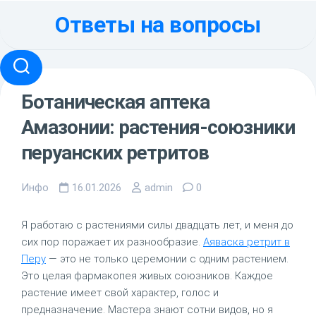
Перейти
Ответы на вопросы
к
содержанию
Ботаническая аптека
Амазонии: растения-союзники
перуанских ретритов
Инфо
16.01.2026
admin
0
Я работаю с растениями силы двадцать лет, и меня до
сих пор поражает их разнообразие.
Аяваска ретрит в
Перу
— это не только церемонии с одним растением.
Это целая фармакопея живых союзников. Каждое
растение имеет свой характер, голос и
предназначение. Мастера знают сотни видов, но я