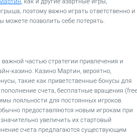
 Мартин
, как и другие азартные игры,
грыша, поэтому важно играть ответственно и
вы можете позволить себе потерять.
 важной частью стратегии привлечения и
айн-казино. Казино Мартин, вероятно,
нусы, такие как приветственные бонусы для
 пополнение счета, бесплатные вращения (fre
раммы лояльности для постоянных игроков.
обычно предоставляются новым игрокам при
 значительно увеличить их стартовый
олнение счета предлагаются существующим