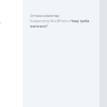
Останні коментарі
Коментатор WordPress
к
Чому треба
т
знати все?