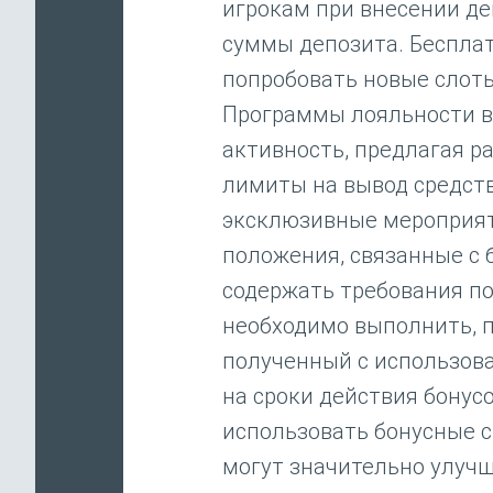
игрокам при внесении де
суммы депозита. Беспла
попробовать новые слоты
Программы лояльности в
активность, предлагая р
лимиты на вывод средств
эксклюзивные мероприят
положения, связанные с 
содержать требования по 
необходимо выполнить, 
полученный с использов
на сроки действия бонус
использовать бонусные с
могут значительно улучш