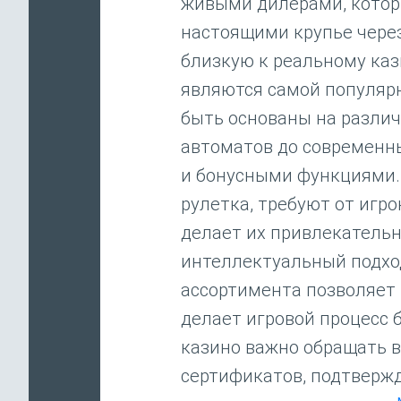
живыми дилерами, котор
настоящими крупье через
близкую к реальному каз
являются самой популярн
быть основаны на различ
автоматов до современн
и бонусными функциями. 
рулетка, требуют от игр
делает их привлекательн
интеллектуальный подход
ассортимента позволяет 
делает игровой процесс 
казино важно обращать 
сертификатов, подтверж