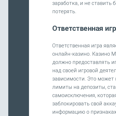
заработка, и не ставить 
потерять.
Ответственная иг
Ответственная игра явл
онлайн-казино. Казино М
должно предоставлять и
над своей игровой деяте
зависимости. Это может 
лимиты на депозиты, ста
самоисключения, которая
заблокировать свой акка
информацию о признаках 