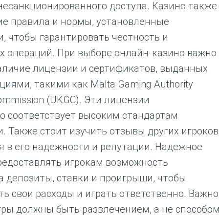
несанкционированного доступа. Казино также
ие правила и нормы, установленные
, чтобы гарантировать честность и
х операций. При выборе онлайн-казино важно
аличие лицензии и сертификатов, выданных
иями, такими как Malta Gaming Authority
ommission (UKGC). Эти лицензии
но соответствует высоким стандартам
и. Также стоит изучить отзывы других игроков
ся в его надежности и репутации. Надежное
редоставлять игрокам возможность
 депозиты, ставки и проигрыши, чтобы
ь свои расходы и играть ответственно. Важно
гры должны быть развлечением, а не способо