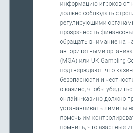
информацию игроков от 
должно соблюдать строг
регулирующими органами
прозрачность финансовы
обращать внимание на н
авторитетными организац
(MGA) или UK Gambling C
подтверждают, что кази
безопасности и честност
о казино, чтобы убедить
онлайн-казино должно п
устанавливать лимиты на
помочь им контролироват
помнить, что азартные и