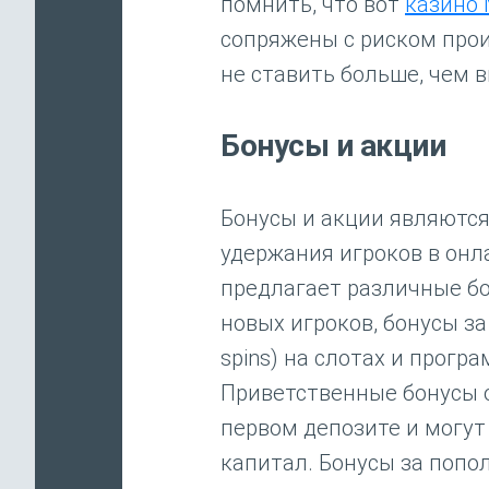
помнить, что вот
казино
сопряжены с риском прои
не ставить больше, чем 
Бонусы и акции
Бонусы и акции являются
удержания игроков в онл
предлагает различные бо
новых игроков, бонусы за
spins) на слотах и прог
Приветственные бонусы 
первом депозите и могут
капитал. Бонусы за поп