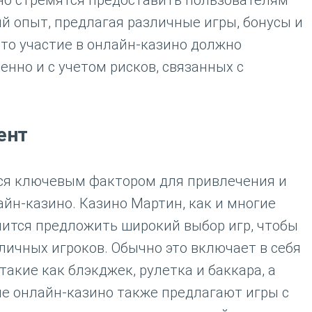
о стремятся предоставить пользователям
 опыт, предлагая различные игры, бонусы и
что участие в онлайн-казино должно
енно и с учетом рисков, связанных с
ент
тся ключевым фактором для привлечения и
айн-казино. Казино Мартин, как и многие
мится предложить широкий выбор игр, чтобы
личных игроков. Обычно это включает в себя
такие как блэкджек, рулетка и баккара, а
е онлайн-казино также предлагают игры с