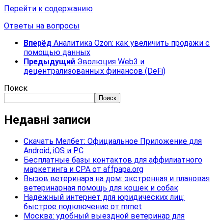
Перейти к содержанию
Ответы на вопросы
Вперёд
Аналитика Ozon: как увеличить продажи с
помощью данных
Предыдущий
Эволюция Web3 и
децентрализованных финансов (DeFi)
Поиск
Поиск
Недавні записи
Скачать Мелбет: Официальное Приложение для
Android, iOS и PC
Бесплатные базы контактов для аффилиатного
маркетинга и CPA от affpapa.org
Вызов ветеринара на дом: экстренная и плановая
ветеринарная помощь для кошек и собак
Надёжный интернет для юридических лиц:
быстрое подключение от mrnet
Москва: удобный выездной ветеринар для