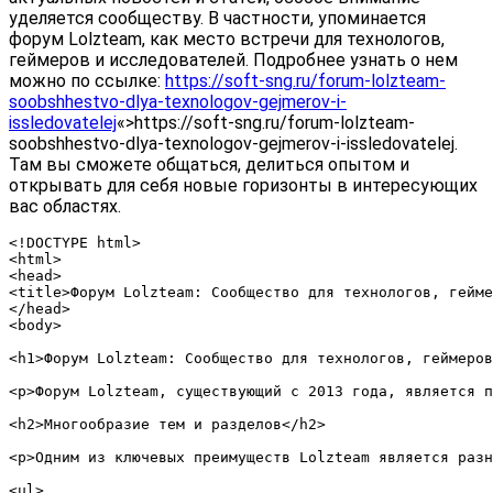
уделяется сообществу. В частности, упоминается
форум Lolzteam, как место встречи для технологов,
геймеров и исследователей. Подробнее узнать о нем
можно по ссылке:
https://soft-sng.ru/forum-lolzteam-
soobshhestvo-dlya-texnologov-gejmerov-i-
issledovatelej
«>https://soft-sng.ru/forum-lolzteam-
soobshhestvo-dlya-texnologov-gejmerov-i-issledovatelej.
Там вы сможете общаться, делиться опытом и
открывать для себя новые горизонты в интересующих
вас областях.
<!DOCTYPE html>

<html>

<head>

<title>Форум Lolzteam: Сообщество для технологов, гейме
</head>

<body>

<h1>Форум Lolzteam: Сообщество для технологов, геймеров
<p>Форум Lolzteam, существующий с 2013 года, является п
<h2>Многообразие тем и разделов</h2>

<p>Одним из ключевых преимуществ Lolzteam является разн
<ul>
