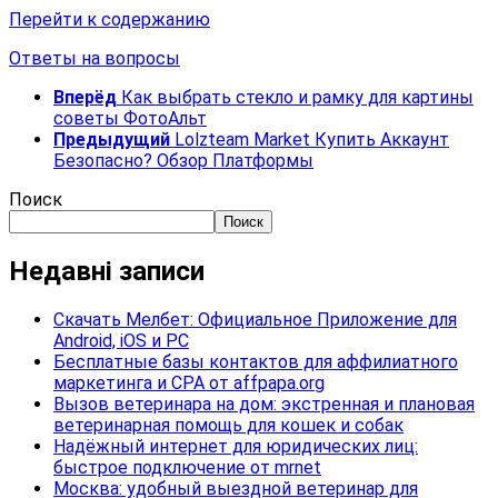
Перейти к содержанию
Ответы на вопросы
Вперёд
Как выбрать стекло и рамку для картины
советы ФотоАльт
Предыдущий
Lolzteam Market Купить Аккаунт
Безопасно? Обзор Платформы
Поиск
Поиск
Недавні записи
Скачать Мелбет: Официальное Приложение для
Android, iOS и PC
Бесплатные базы контактов для аффилиатного
маркетинга и CPA от affpapa.org
Вызов ветеринара на дом: экстренная и плановая
ветеринарная помощь для кошек и собак
Надёжный интернет для юридических лиц:
быстрое подключение от mrnet
Москва: удобный выездной ветеринар для