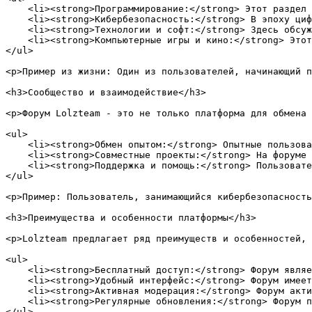
    <li><strong>Программирование:</strong> Этот раздел 
    <li><strong>Кибербезопасность:</strong> В эпоху циф
    <li><strong>Технологии и софт:</strong> Здесь обсуж
    <li><strong>Компьютерные игры и кино:</strong> Этот
</ul>

<p>Пример из жизни: Один из пользователей, начинающий п
<h3>Сообщество и взаимодействие</h3>

<p>Форум Lolzteam - это не только платформа для обмена 
<ul>

    <li><strong>Обмен опытом:</strong> Опытные пользова
    <li><strong>Совместные проекты:</strong> На форуме 
    <li><strong>Поддержка и помощь:</strong> Пользовате
</ul>

<p>Пример: Пользователь, занимающийся кибербезопасность
<h3>Преимущества и особенности платформы</h3>

<p>Lolzteam предлагает ряд преимуществ и особенностей, 
<ul>

    <li><strong>Бесплатный доступ:</strong> Форум являе
    <li><strong>Удобный интерфейс:</strong> Форум имеет
    <li><strong>Активная модерация:</strong> Форум акти
    <li><strong>Регулярные обновления:</strong> Форум п
</ul>
