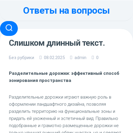
Перейти
Ответы на вопросы
к
содержанию
Слишком длинный текст.
Без рубрики
08.02.2025
admin
0
Разделительные дорожки: эффективный способ
зонирования пространства
Разделительные дорожки играют важную роль в
оформлении ландшафтного дизайна, позволяя
разделить территорию на функциональные зоны и
придать ей ухоженный и эстетичный вид. Правильно
подобранные и грамотно размещенные дорожки не
только улучшат внешний облик участка, но и сделают