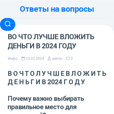
Перейти
Ответы на вопросы
к
содержанию
ВО ЧТО ЛУЧШЕ ВЛОЖИТЬ
ДЕНЬГИ В 2024 ГОДУ
Инфо
25.02.2024
admin
0
В О Ч Т О Л У Ч Ш Е В Л О Ж И Т Ь
Д Е Н Ь Г И В 2024 Г О Д У
Почему важно выбирать
правильное место для