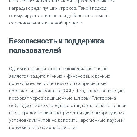
и по итогам недели или месяца распределяются
награды среди лучших игроков. Такой подход
стимулирует активность и добавляет элемент
соревнования в игровой процесс.
Безопасность и поддержка
пользователей
Одним из приоритетов приложения Iris Casino
является защита личных и финансовых данных
пользователей. Используются современные
протоколы шифрования (SSL/TLS), а все транзакции
проходят через защищённые шлюзы. Платформа
соблюдает международные стандарты ответственной
игры, предоставляя инструменты для саморегуляции:
установка лимитов на депозиты, временные паузы и
возможность самоисключения.