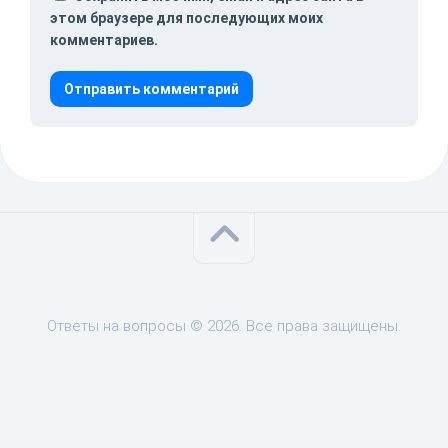
этом браузере для последующих моих
комментариев.
Ответы на вопросы © 2026. Все права защищены.