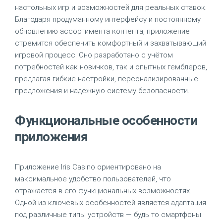
настольных игр и возможностей для реальных ставок.
Благодаря продуманному интерфейсу и постоянному
обновлению ассортимента контента, приложение
стремится обеспечить комфортный и захватывающий
игровой процесс. Оно разработано с учётом
потребностей как новичков, так и опытных гемблеров,
предлагая гибкие настройки, персонализированные
предложения и надёжную систему безопасности.
Функциональные особенности
приложения
Приложение Iris Casino ориентировано на
максимальное удобство пользователей, что
отражается в его функциональных возможностях.
Одной из ключевых особенностей является адаптация
под различные типы устройств — будь то смартфоны