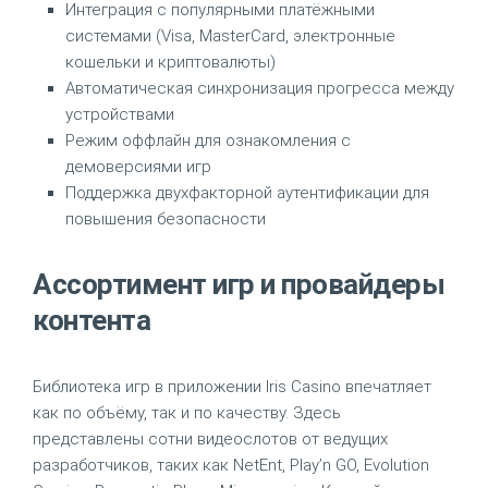
Интеграция с популярными платёжными
системами (Visa, MasterCard, электронные
кошельки и криптовалюты)
Автоматическая синхронизация прогресса между
устройствами
Режим оффлайн для ознакомления с
демоверсиями игр
Поддержка двухфакторной аутентификации для
повышения безопасности
Ассортимент игр и провайдеры
контента
Библиотека игр в приложении Iris Casino впечатляет
как по объёму, так и по качеству. Здесь
представлены сотни видеослотов от ведущих
разработчиков, таких как NetEnt, Play’n GO, Evolution