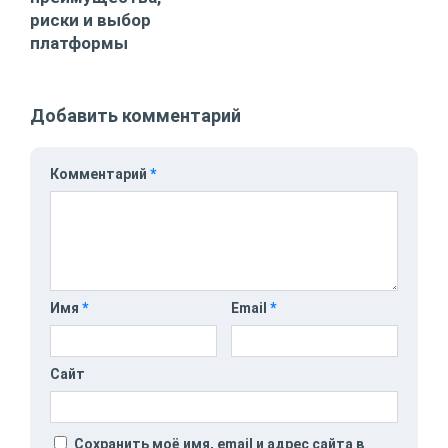
риски и выбор
платформы
Добавить комментарий
Комментарий
*
Имя
*
Email
*
Сайт
Сохранить моё имя, email и адрес сайта в