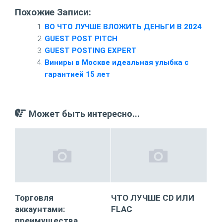
Похожие Записи:
ВО ЧТО ЛУЧШЕ ВЛОЖИТЬ ДЕНЬГИ В 2024
GUEST POST PITCH
GUEST POSTING EXPERT
Виниры в Москве идеальная улыбка с
гарантией 15 лет
Может быть интересно...
Торговля
ЧТО ЛУЧШЕ CD ИЛИ
аккаунтами:
FLAC
преимущества,