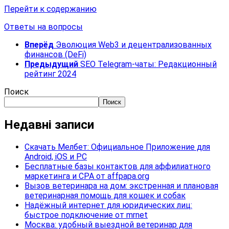
Перейти к содержанию
Ответы на вопросы
Вперёд
Эволюция Web3 и децентрализованных
финансов (DeFi)
Предыдущий
SEO Telegram-чаты: Редакционный
рейтинг 2024
Поиск
Поиск
Недавні записи
Скачать Мелбет: Официальное Приложение для
Android, iOS и PC
Бесплатные базы контактов для аффилиатного
маркетинга и CPA от affpapa.org
Вызов ветеринара на дом: экстренная и плановая
ветеринарная помощь для кошек и собак
Надёжный интернет для юридических лиц:
быстрое подключение от mrnet
Москва: удобный выездной ветеринар для