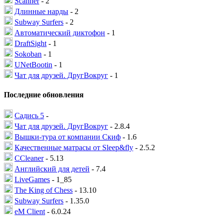
Scanner
- 2
Длинные нарды
- 2
Subway Surfers
- 2
Автоматический диктофон
- 1
DraftSight
- 1
Sokoban
- 1
UNetBootin
- 1
Чат для друзей. ДругВокруг
- 1
Последние обновления
Садись 5
-
Чат для друзей. ДругВокруг
- 2.8.4
Вышки-тура от компании Скиф
- 1.6
Качественные матрасы от Sleep&fly
- 2.5.2
CCleaner
- 5.13
Английский для детей
- 7.4
LiveGames
- 1_85
The King of Chess
- 13.10
Subway Surfers
- 1.35.0
eM Client
- 6.0.24