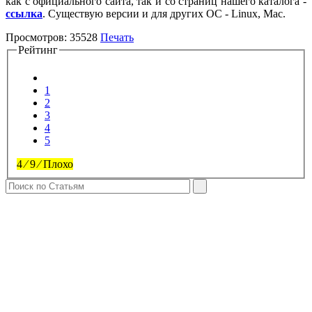
как с официального сайта, так и со страниц нашего каталога -
ссылка
. Существую версии и для других ОС - Linux, Mac.
Просмотров:
35528
Печать
Рейтинг
1
2
3
4
5
4
⁄
9
⁄
Плохо