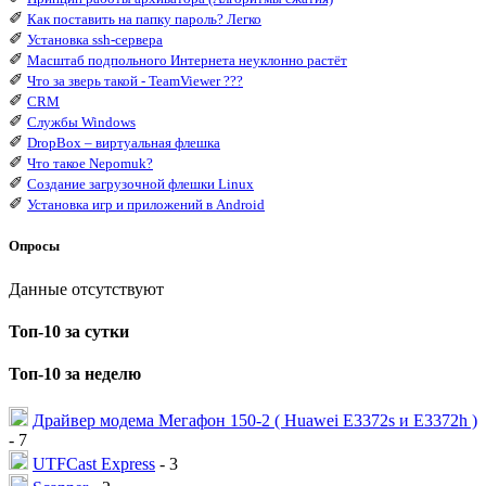
✐
Как поставить на папку пароль? Легко
✐
Установка ssh-сервера
✐
Масштаб подпольного Интернета неуклонно растёт
✐
Что за зверь такой - TeamViewer ???
✐
CRM
✐
Службы Windows
✐
DropBox – виртуальная флешка
✐
Что такое Nepomuk?
✐
Создание загрузочной флешки Linux
✐
Установка игр и приложений в Android
Опросы
Данные отсутствуют
Топ-10 за сутки
Топ-10 за неделю
Драйвер модема Мегафон 150-2 ( Huawei E3372s и E3372h )
- 7
UTFCast Express
- 3