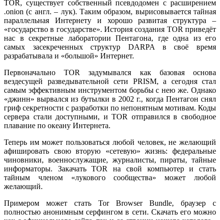
TOR, существует собственный псевдодомен с расширением
.onion (с англ. – лук). Таким образом, вырисовывается тайная
параллельная Интернету и хорошо развитая структура –
«государство в государстве». История создания TOR приведёт
нас в секретные лаборатории Пентагона, где одна из его
самых засекреченных структур DARPA в своё время
разрабатывала и «большой» Интернет.
Первоначально TOR задумывался как базовая основа
вездесущей разведывательной сети PRISM, а сегодня стал
самым эффективным инструментом борьбы с нею же. Однако
«джинн» вырвался из бутылки в 2002 г., когда Пентагон снял
гриф секретности с разработки по непонятным мотивам. Коды
сервера стали доступными, и TOR отправился в свободное
плавание по океану Интернета.
Теперь им может пользоваться любой человек, не желающий
афишировать свою вторую «сетевую» жизнь: федеральные
чиновники, военнослужащие, журналисты, пираты, тайные
информаторы. Закачать TOR на свой компьютер и стать
тайным членом «лукового сообщества» может любой
желающий.
Примером может стать Tor Browser Bundle, браузер с
полностью анонимным серфингом в сети. Скачать его можно