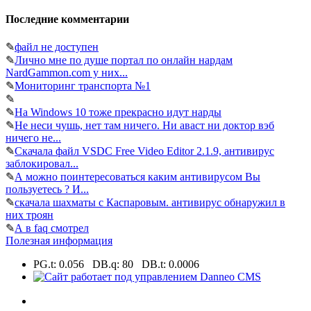
Последние комментарии
✎
файл не доступен
✎
Лично мне по душе портал по онлайн нардам
NardGammon.com у них...
✎
Мониторинг транспорта №1
✎
✎
На Windows 10 тоже прекрасно идут нарды
✎
Не неси чушь, нет там ничего. Ни аваст ни доктор вэб
ничего не...
✎
Скачала файл VSDC Free Video Editor 2.1.9, антивирус
заблокировал...
✎
А можно поинтересоваться каким антивирусом Вы
пользуетесь ? И...
✎
скачала шахматы с Каспаровым. антивирус обнаружил в
них троян
✎
А в faq смотрел
Полезная информация
PG.t: 0.056 DB.q: 80 DB.t: 0.0006