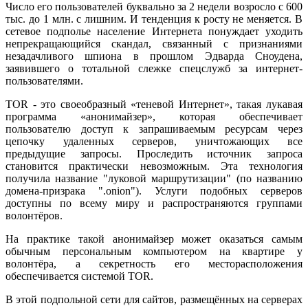
Число его пользователей буквально за 2 недели возросло с 600
тыс. до 1 млн. с лишним. И тенденция к росту не меняется. В
сетевое подполье население Интернета понуждает уходить
непрекращающийся скандал, связанный с признаниями
незадачливого шпиона в прошлом Эдварда Сноудена,
заявившего о тотальной слежке спецслужб за интернет-
пользователями.
TOR - это своеобразный «теневой Интернет», такая лукавая
программа «анонимайзер», которая обеспечивает
пользователю доступ к запрашиваемым ресурсам через
цепочку удаленных серверов, уничтожающих все
предыдущие запросы. Проследить источник запроса
становится практически невозможным. Эта технология
получила название "луковой маршрутизации" (по названию
домена-призрака ".onion"). Услуги подобных серверов
доступны по всему миру и распространяются группами
волонтёров.
На практике такой анонимайзер может оказаться самым
обычным персональным компьютером на квартире у
волонтёра, а секретность его месторасположения
обеспечивается системой TOR.
В этой подпольной сети для сайтов, размещённых на серверах