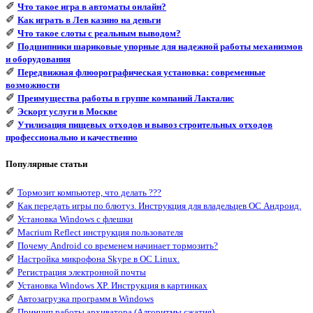
✐
Что такое игра в автоматы онлайн?
✐
Как играть в Лев казино на деньги
✐
Что такое слоты с реальным выводом?
✐
Подшипники шариковые упорные для надежной работы механизмов
и оборудования
✐
Передвижная флюорографическая установка: современные
возможности
✐
Преимущества работы в группе компаний Лакталис
✐
Эскорт услуги в Москве
✐
Утилизация пищевых отходов и вывоз строительных отходов
профессионально и качественно
Популярные статьи
✐
Тормозит компьютер, что делать ???
✐
Как передать игры по блютуз. Инструкция для владельцев ОС Андроид.
✐
Установка Windows с флешки
✐
Macrium Reflect инструкция пользователя
✐
Почему Android со временем начинает тормозить?
✐
Настройка микрофона Skype в ОС Linux.
✐
Регистрация электронной почты
✐
Установка Windows XP. Инструкция в картинках
✐
Автозагрузка программ в Windows
✐
Принцип работы архиватора (Алгоритмы сжатия)