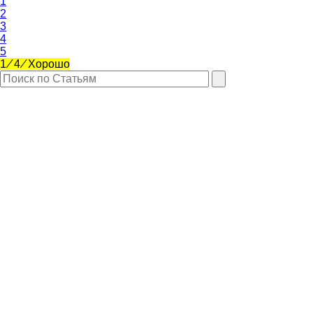
1
2
3
4
5
1
⁄
4
⁄
Хорошо