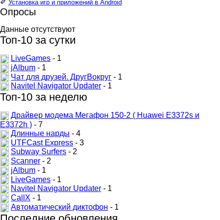
✐
Установка игр и приложений в Android
Опросы
Данные отсутствуют
Топ-10 за сутки
LiveGames
- 1
jAlbum
- 1
Чат для друзей. ДругВокруг
- 1
Navitel Navigator Updater
- 1
Топ-10 за неделю
Драйвер модема Мегафон 150-2 ( Huawei E3372s и
E3372h )
- 7
Длинные нарды
- 4
UTFCast Express
- 3
Subway Surfers
- 2
Scanner
- 2
jAlbum
- 1
LiveGames
- 1
Navitel Navigator Updater
- 1
CallX
- 1
Автоматический диктофон
- 1
Последние обновления