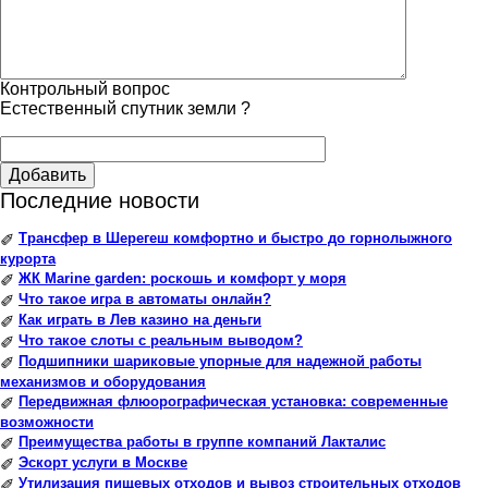
Контрольный вопрос
Естественный спутник земли ?
Добавить
Последние новости
Трансфер в Шерегеш комфортно и быстро до горнолыжного
✐
курорта
ЖК Marine garden: роскошь и комфорт у моря
✐
Что такое игра в автоматы онлайн?
✐
Как играть в Лев казино на деньги
✐
Что такое слоты с реальным выводом?
✐
Подшипники шариковые упорные для надежной работы
✐
механизмов и оборудования
Передвижная флюорографическая установка: современные
✐
возможности
Преимущества работы в группе компаний Лакталис
✐
Эскорт услуги в Москве
✐
Утилизация пищевых отходов и вывоз строительных отходов
✐