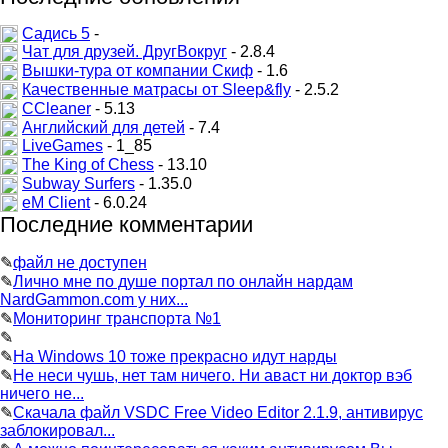
Садись 5
-
Чат для друзей. ДругВокруг
- 2.8.4
Вышки-тура от компании Скиф
- 1.6
Качественные матрасы от Sleep&fly
- 2.5.2
CCleaner
- 5.13
Английский для детей
- 7.4
LiveGames
- 1_85
The King of Chess
- 13.10
Subway Surfers
- 1.35.0
eM Client
- 6.0.24
Последние комментарии
✎
файл не доступен
✎
Лично мне по душе портал по онлайн нардам
NardGammon.com у них...
✎
Мониторинг транспорта №1
✎
✎
На Windows 10 тоже прекрасно идут нарды
✎
Не неси чушь, нет там ничего. Ни аваст ни доктор вэб
ничего не...
✎
Скачала файл VSDC Free Video Editor 2.1.9, антивирус
заблокировал...