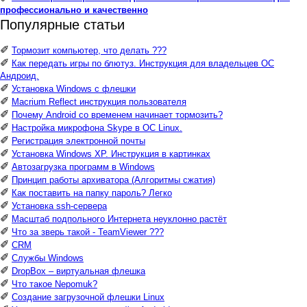
профессионально и качественно
Популярные статьи
✐
Тормозит компьютер, что делать ???
✐
Как передать игры по блютуз. Инструкция для владельцев ОС
Андроид.
✐
Установка Windows с флешки
✐
Macrium Reflect инструкция пользователя
✐
Почему Android со временем начинает тормозить?
✐
Настройка микрофона Skype в ОС Linux.
✐
Регистрация электронной почты
✐
Установка Windows XP. Инструкция в картинках
✐
Автозагрузка программ в Windows
✐
Принцип работы архиватора (Алгоритмы сжатия)
✐
Как поставить на папку пароль? Легко
✐
Установка ssh-сервера
✐
Масштаб подпольного Интернета неуклонно растёт
✐
Что за зверь такой - TeamViewer ???
✐
CRM
✐
Службы Windows
✐
DropBox – виртуальная флешка
✐
Что такое Nepomuk?
✐
Создание загрузочной флешки Linux