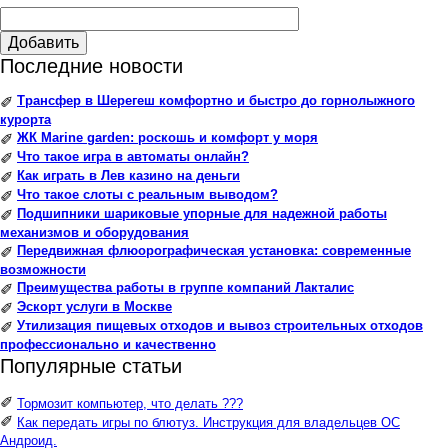
Добавить
Последние новости
Трансфер в Шерегеш комфортно и быстро до горнолыжного
✐
курорта
ЖК Marine garden: роскошь и комфорт у моря
✐
Что такое игра в автоматы онлайн?
✐
Как играть в Лев казино на деньги
✐
Что такое слоты с реальным выводом?
✐
Подшипники шариковые упорные для надежной работы
✐
механизмов и оборудования
Передвижная флюорографическая установка: современные
✐
возможности
Преимущества работы в группе компаний Лакталис
✐
Эскорт услуги в Москве
✐
Утилизация пищевых отходов и вывоз строительных отходов
✐
профессионально и качественно
Популярные статьи
✐
Тормозит компьютер, что делать ???
✐
Как передать игры по блютуз. Инструкция для владельцев ОС
Андроид.