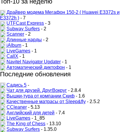
Топ-10 за неделю
Драйвер модема Мегафон 150-2 ( Huawei E3372s и
E3372h )
- 7
UTFCast Express
- 3
Subway Surfers
- 2
Scanner
- 2
Длинные нарды
- 2
jAlbum
- 1
LiveGames
- 1
CallX
- 1
Navitel Navigator Updater
- 1
Автоматический диктофон
- 1
Последние обновления
Садись 5
-
Чат для друзей. ДругВокруг
- 2.8.4
Вышки-тура от компании Скиф
- 1.6
Качественные матрасы от Sleep&fly
- 2.5.2
CCleaner
- 5.13
Английский для детей
- 7.4
LiveGames
- 1_85
The King of Chess
- 13.10
Subway Surfers
- 1.35.0