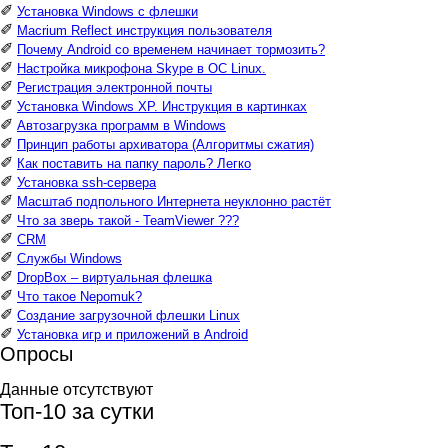
✐
Установка Windows с флешки
✐
Macrium Reflect инструкция пользователя
✐
Почему Android со временем начинает тормозить?
✐
Настройка микрофона Skype в ОС Linux.
✐
Регистрация электронной почты
✐
Установка Windows XP. Инструкция в картинках
✐
Автозагрузка программ в Windows
✐
Принцип работы архиватора (Алгоритмы сжатия)
✐
Как поставить на папку пароль? Легко
✐
Установка ssh-сервера
✐
Масштаб подпольного Интернета неуклонно растёт
✐
Что за зверь такой - TeamViewer ???
✐
CRM
✐
Службы Windows
✐
DropBox – виртуальная флешка
✐
Что такое Nepomuk?
✐
Создание загрузочной флешки Linux
✐
Установка игр и приложений в Android
Опросы
Данные отсутствуют
Топ-10 за сутки