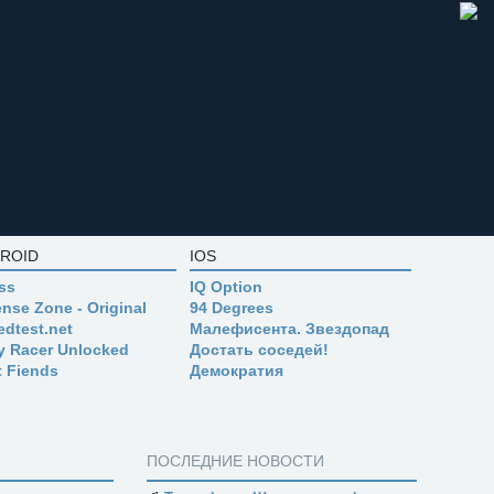
ROID
IOS
ss
IQ Option
nse Zone - Original
94 Degrees
edtest.net
Малефисента. Звездопад
ly Racer Unlocked
Достать соседей!
t Fiends
Демократия
ПОСЛЕДНИЕ НОВОСТИ