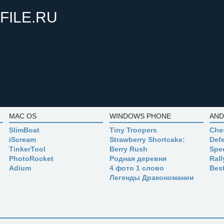
FILE.RU
MAC OS
WINDOWS PHONE
AND
SlimBoat
Tiny Troopers
Che
iScream
Strawberry Shortcake:
Defe
TinkerTool
Berry Rush
Spe
PhotoRocket
Родная деревня
Ral
Adium
4 фото 1 слово
Bes
Легенды Дракономании