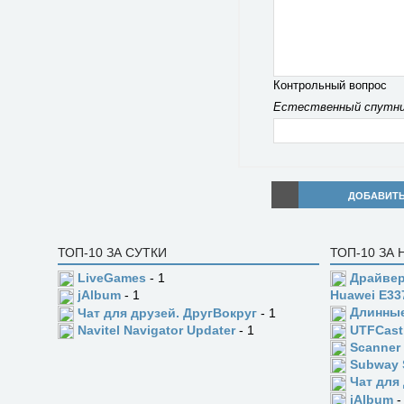
Контрольный вопрос
Естественный спутни
ДОБАВИТ
ТОП-10 ЗА СУТКИ
ТОП-10 ЗА
LiveGames
- 1
Драйвер
jAlbum
- 1
Huawei E33
Длинны
Чат для друзей. ДругВокруг
- 1
UTFCast
Navitel Navigator Updater
- 1
Scanner
Subway 
Чат для
jAlbum
-