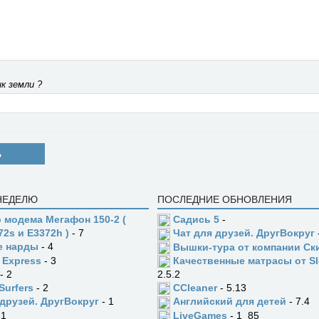
к земли ?
Ь
 НЕДЕЛЮ
ПОСЛЕДНИЕ ОБНОВЛЕНИЯ
 модема Мегафон 150-2 (
Садись 5
-
72s и E3372h )
- 7
Чат для друзей. ДругВокруг
е нарды
- 4
Вышки-тура от компании Ск
 Express
- 3
Качественные матрасы от Sl
- 2
2.5.2
Surfers
- 2
CCleaner
- 5.13
 друзей. ДругВокруг
- 1
Английский для детей
- 7.4
 1
LiveGames
- 1_85