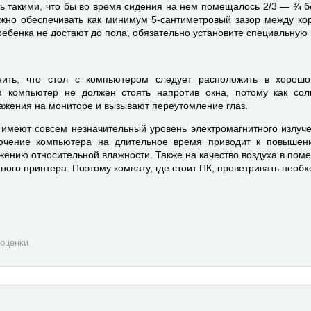
ь такими, что бы во время сидения на нем помещалось 2/3 — ¾ б
жно обеспечивать как минимум 5-сантиметровый зазор между ко
ребенка не достают до пола, обязательно установите специальную 
ить, что стол с компьютером следует расположить в хорош
 компьютер не должен стоять напротив окна, потому как сол
ажения на мониторе и вызывают переутомление глаз.
меют совсем незначительный уровень электромагнитного излуче
лючение компьютера на длительное время приводит к повышен
ижению относительной влажности. Также на качество воздуха в пом
ного принтера. Поэтому комнату, где стоит ПК, проветривать необ
оценки