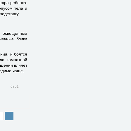
едра ребенка.
рпусом тела и
подставку.
о освещенном
нечные блики
ния, и боятся
ию комнатной
ещении влияет
ходимо чаще.
6851