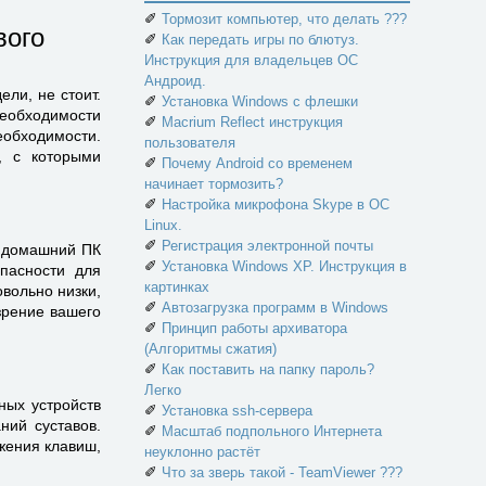
✐
Тормозит компьютер, что делать ???
вого
✐
Как передать игры по блютуз.
Инструкция для владельцев ОС
Андроид.
ли, не стоит.
✐
Установка Windows с флешки
необходимости
✐
Macrium Reflect инструкция
еобходимости.
пользователя
, с которыми
✐
Почему Android со временем
начинает тормозить?
✐
Настройка микрофона Skype в ОС
Linux.
✐
Регистрация электронной почты
ы домашний ПК
✐
Установка Windows XP. Инструкция в
пасности для
картинках
вольно низки,
✐
Автозагрузка программ в Windows
зрение вашего
✐
Принцип работы архиватора
(Алгоритмы сжатия)
✐
Как поставить на папку пароль?
Легко
ных устройств
✐
Установка ssh-сервера
ний суставов.
✐
Масштаб подпольного Интернета
жения клавиш,
неуклонно растёт
✐
Что за зверь такой - TeamViewer ???