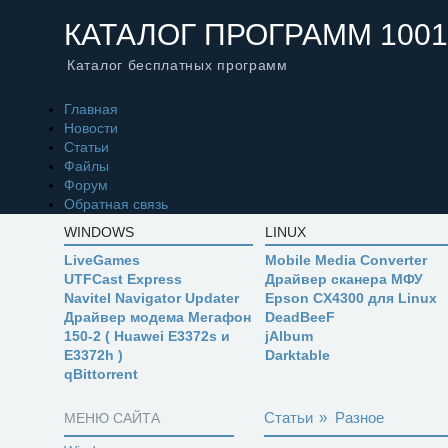
КАТАЛОГ ПРОГРАММ 1001
Каталог бесплатных программ
Главная
Новости
Статьи
Файлы
Форум
Обратная связь
WINDOWS
LINUX
LiveGames
Mobile Media Converter
UTFCast Express
Драйвер сканера МФУ
Navitel Navigator Updater
Epson CX4300 для Linux
Драйвер модема Мегафон
DeadBeeF
150-2 ( Huawei E3372s и
jAlbum
E3372h )
Darktable
qBittorrent
Статьи
»
Разное
МЕНЮ САЙТА