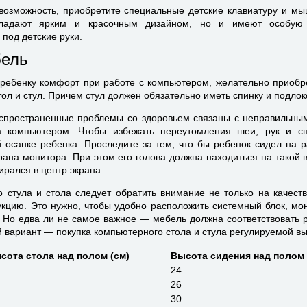
 возможность, приобретите специальные детские клавиатуру и м
бладают ярким и красочным дизайном, но и имеют особую 
под детские руки.
бель
ребенку комфорт при работе с компьютером, желательно приоб
л и стул. Причем стул должен обязательно иметь спинку и подлок
аспространенные проблемы со здоровьем связаны с неправильн
 компьютером. Чтобы избежать переутомления шеи, рук и сп
 осанке ребенка. Проследите за тем, что бы ребенок сидел на р
ана монитора. При этом его голова должна находиться на такой в
ирался в центр экрана.
 стула и стола следует обратить внимание не только на качест
укцию. Это нужно, чтобы удобно расположить системный блок, мон
 Но едва ли не самое важное — мебель должна соответствовать р
вариант — покупка компьютерного стола и стула регулируемой вы
сота стола над полом (см)
Высота сидения над полом 
24
26
30