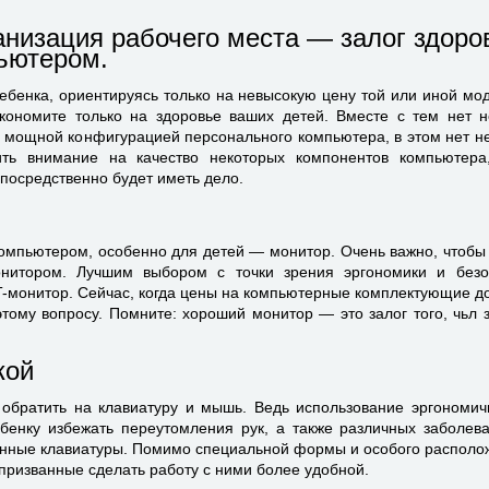
низация рабочего места — залог здоро
ьютером.
бенка, ориентируясь только на невысокую цену той или иной моде
кономите только на здоровье ваших детей. Вместе с тем нет 
и мощной конфигурацией персонального компьютера, в этом нет н
ить внимание на качество некоторых компонентов компьютера
посредственно будет иметь дело.
компьютером, особенно для детей — монитор. Очень важно, чтоб
нитором. Лучшим выбором с точки зрения эргономики и безо
T-монитор. Сейчас, когда цены на компьютерные комплектующие до
этому вопросу. Помните: хороший монитор — это залог того, чьл 
кой
обратить на клавиатуру и мышь. Ведь использование эргономич
бенку избежать переутомления рук, а также различных заболева
нные клавиатуры. Помимо специальной формы и особого располо
 призванные сделать работу с ними более удобной.