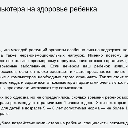
ьютера на здоровье ребенка
ь, что молодой растущий организм особенно сильно подвержен не
 а также нервно-эмоциональных нагрузок. Именно поэтому д
дет не только к чрезмерному переутомлению детского организма,
ерьезные заболевания. Если вечером ваш ребенок излишн
ессивен, если он плохо засыпает и часто просыпается ночью,
ение с компьютером необходимо строго ограничить. Так же стоит о
ые люди, и заразиться от компьютера паразитами очень легко, н
ны практически исключают эту возможность.
их пор однозначно не определились, сколько времени ребенок мо
рачи рекомендуют ограничиться 1 часом в день. Хотя некоторые
о для детей в возрасте 5 — 6 лет допустимая норма — не более 1
делю.
агубное воздействие компьютера на ребенка, специалисты рекоменд