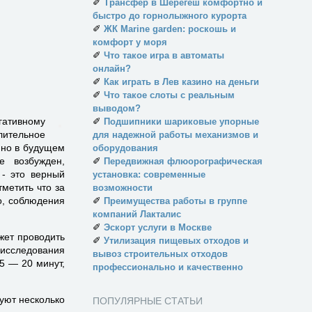
✐
Трансфер в Шерегеш комфортно и
быстро до горнолыжного курорта
✐
ЖК Marine garden: роскошь и
комфорт у моря
✐
Что такое игра в автоматы
онлайн?
✐
Как играть в Лев казино на деньги
✐
Что такое слоты с реальным
выводом?
гативному
✐
Подшипники шариковые упорные
лительное
для надежной работы механизмов и
 но в будущем
оборудования
е возбужден,
✐
Передвижная флюорографическая
 - это верный
установка: современные
тметить что за
возможности
о, соблюдения
✐
Преимущества работы в группе
компаний Лакталис
✐
Эскорт услуги в Москве
жет проводить
✐
Утилизация пищевых отходов и
 исследования
вывоз строительных отходов
5 — 20 минут,
профессионально и качественно
уют несколько
ПОПУЛЯРНЫЕ СТАТЬИ