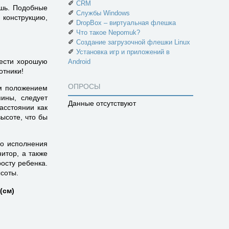
✐
CRM
ышь. Подобные
✐
Службы Windows
конструкцию,
✐
DropBox – виртуальная флешка
✐
Что такое Nepomuk?
✐
Создание загрузочной флешки Linux
✐
Установка игр и приложений в
рести хорошую
Android
отники!
ОПРОСЫ
ым положением
ины, следует
Данные отсутствуют
асстоянии как
ысоте, что бы
во исполнения
итор, а также
осту ребенка.
соты.
(см)