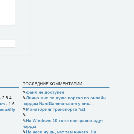
ПОСЛЕДНИЕ КОММЕНТАРИИ
✎
файл не доступен
✎
Лично мне по душе портал по онлайн
- 2.8.4
нардам NardGammon.com у них...
иф
- 1.6
✎
Мониторинг транспорта №1
eep&fly
-
✎
✎
На Windows 10 тоже прекрасно идут
нарды
✎
Не неси чушь, нет там ничего. Ни