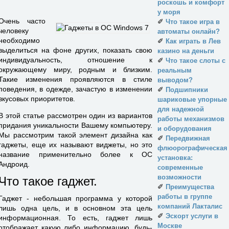
роскошь и комфорт
у моря
Очень часто
✐
Что такое игра в
человеку
автоматы онлайн?
необходимо
✐
Как играть в Лев
выделиться на фоне других, показать свою
казино на деньги
индивидуальность, отношение к
✐
Что такое слоты с
окружающему миру, родным и близким.
реальным
Такие изменения проявляются в стиле
выводом?
поведения, в одежде, зачастую в изменении
✐
Подшипники
вкусовых приоритетов.
шариковые упорные
для надежной
В этой статье рассмотрен один из вариантов
работы механизмов
придания уникальности Вашему компьютеру.
и оборудования
Мы рассмотрим такой элемент дизайна как
✐
Передвижная
гаджеты, еще их называют виджеты, но это
флюорографическая
название применительно более к ОС
установка:
Андроид.
современные
возможности
Что такое гаджет.
✐
Преимущества
работы в группе
Гаджет - небольшая программа у которой
компаний Лакталис
лишь одна цель, и в основном эта цель
✐
Эскорт услуги в
информационная. То есть, гаджет лишь
Москве
отображает какую либо информацию, будь-