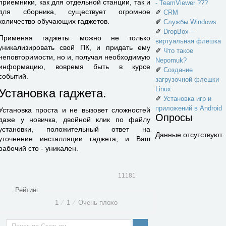
приемники, как для отдельной станции, так и
- TeamViewer ???
для сборника, существует огромное
✐
CRM
количество обучающих гаджетов.
✐
Службы Windows
✐
DropBox –
Применяя гаджеты можно не только
виртуальная флешка
уникализировать свой ПК, и придать ему
✐
Что такое
неповторимости, но и, получая необходимую
Nepomuk?
информацию, вовремя быть в курсе
✐
Создание
событий.
загрузочной флешки
Linux
Установка гаджета.
✐
Установка игр и
приложений в Android
Установка проста и не вызовет сложностей
Опросы
даже у новичка, двойной клик по файлу
установки, положительный ответ на
Данные отсутствуют
уточнение инсталляции гаджета, и Ваш
рабочий сто - уникален.
11181
Рейтинг
1
⁄
1
⁄
Очень плохо