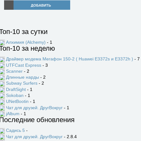
ДОБАВИТЬ
Топ-10 за сутки
Алхимия (Alchemy)
- 1
Топ-10 за неделю
Драйвер модема Мегафон 150-2 ( Huawei E3372s и E3372h )
- 7
UTFCast Express
- 3
Scanner
- 2
Длинные нарды
- 2
Subway Surfers
- 2
DraftSight
- 1
Sokoban
- 1
UNetBootin
- 1
Чат для друзей. ДругВокруг
- 1
jAlbum
- 1
Последние обновления
Садись 5
-
Чат для друзей. ДругВокруг
- 2.8.4