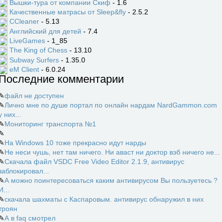
Вышки-тура от компании Скиф
- 1.6
Качественные матрасы от Sleep&fly
- 2.5.2
CCleaner
- 5.13
Английский для детей
- 7.4
LiveGames
- 1_85
The King of Chess
- 13.10
Subway Surfers
- 1.35.0
eM Client
- 6.0.24
Последние комментарии
✎
файл не доступен
✎
Лично мне по душе портал по онлайн нардам NardGammon.com
у них...
✎
Мониторинг транспорта №1
✎
✎
На Windows 10 тоже прекрасно идут нарды
✎
Не неси чушь, нет там ничего. Ни аваст ни доктор вэб ничего не...
✎
Скачала файл VSDC Free Video Editor 2.1.9, антивирус
заблокировал...
✎
А можно поинтересоваться каким антивирусом Вы пользуетесь ?
И...
✎
скачала шахматы с Каспаровым. антивирус обнаружил в них
троян
✎
А в faq смотрел