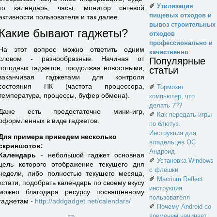
✐
Утилизация
то календарь, часы, монитор сетевой
пищевых отходов и
активности пользователя и так далее.
вывоз строительных
Какие бывают гаджеты?
отходов
профессионально и
На этот вопрос можно ответить одним
качественно
словом - разнообразные. Начиная от
Популярные
погодных гаджетов, продолжая новостными,
статьи
заканчивая гаджетами для контроля
состояния ПК (частота процессора,
✐
Тормозит
температура, процессы, буфер обмена).
компьютер, что
делать ???
Даже есть предостаточно мини-игр,
✐
Как передать игры
оформленных в виде гаджетов.
по блютуз.
Инструкция для
Для примера приведем несколько
владельцев ОС
скриншотов:
Андроид.
Календарь
- небольшой гаджет основная
✐
Установка Windows
цель которого отображение текущего дня
с флешки
недели, либо полностью текущего месяца,
✐
Macrium Reflect
кстати, подобрать календарь по своему вкусу
инструкция
можно благодаря ресурсу посвященному
пользователя
гаджетам -
http://addgadget.net/calendars/
✐
Почему Android со
временем начинает