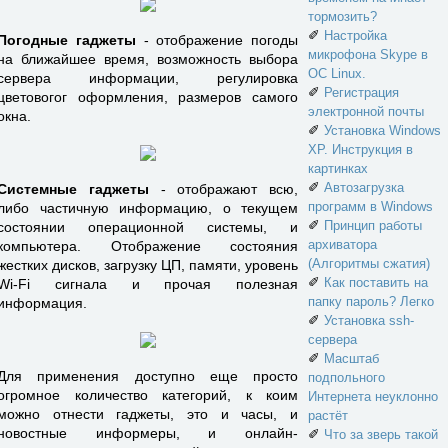
тормозить?
✐
Настройка
Погодные гаджеты
- отображение погоды
микрофона Skype в
на ближайшее время, возможность выбора
ОС Linux.
сервера информации, регулировка
✐
Регистрация
цветовогог оформления, размеров самого
электронной почты
окна.
✐
Установка Windows
XP. Инструкция в
картинках
✐
Автозагрузка
Системные гаджеты
- отображают всю,
программ в Windows
либо частичную информацию, о текущем
✐
Принцип работы
состоянии операционной системы, и
архиватора
компьютера. Отображение состояния
(Алгоритмы сжатия)
жестких дисков, загрузку ЦП, памяти, уровень
✐
Как поставить на
Wi-Fi сигнала и прочая полезная
папку пароль? Легко
информация.
✐
Установка ssh-
сервера
✐
Масштаб
Для применения доступно еще просто
подпольного
огромное количество категорий, к коим
Интернета неуклонно
можно отнести гаджеты, это и часы, и
растёт
новостные информеры, и онлайн-
✐
Что за зверь такой