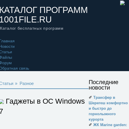
КАТАЛОГ ПРОГРАММ
1001FILE.RU
Каталог бесплатных программ
Главная
Новости
Статьи
Файлы
Форум
Обратная связь
Последние
Статьи
»
Разное
новости
✐
Трансфер в
Гаджеты в ОС Windows
Шерегеш комфортно
и быстро до
7
горнолыжного
курорта
✐
ЖК Marine garden: