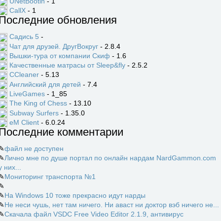
UNetBootin
- 1
CallX
- 1
Последние обновления
Садись 5
-
Чат для друзей. ДругВокруг
- 2.8.4
Вышки-тура от компании Скиф
- 1.6
Качественные матрасы от Sleep&fly
- 2.5.2
CCleaner
- 5.13
Английский для детей
- 7.4
LiveGames
- 1_85
The King of Chess
- 13.10
Subway Surfers
- 1.35.0
eM Client
- 6.0.24
Последние комментарии
✎
файл не доступен
✎
Лично мне по душе портал по онлайн нардам NardGammon.com
у них...
✎
Мониторинг транспорта №1
✎
✎
На Windows 10 тоже прекрасно идут нарды
✎
Не неси чушь, нет там ничего. Ни аваст ни доктор вэб ничего не...
✎
Скачала файл VSDC Free Video Editor 2.1.9, антивирус