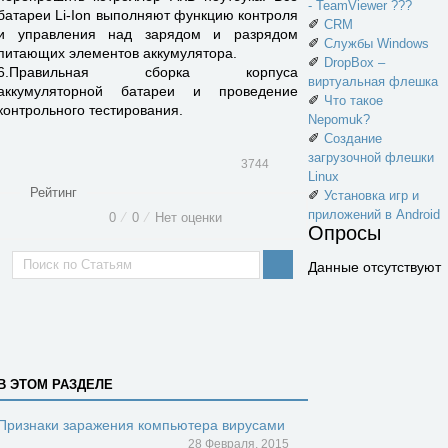
- TeamViewer ???
батареи Li-Ion выполняют функцию контроля
✐
CRM
и управления над зарядом и разрядом
✐
Службы Windows
питающих элементов аккумулятора.
✐
DropBox –
6.Правильная сборка корпуса
виртуальная флешка
аккумуляторной батареи и проведение
✐
Что такое
контрольного тестирования.
Nepomuk?
✐
Создание
загрузочной флешки
3744
Linux
Рейтинг
✐
Установка игр и
приложений в Android
0
⁄
0
⁄
Нет оценки
Опросы
Данные отсутствуют
В ЭТОМ РАЗДЕЛЕ
Признаки заражения компьютера вирусами
28 Февраля, 2015