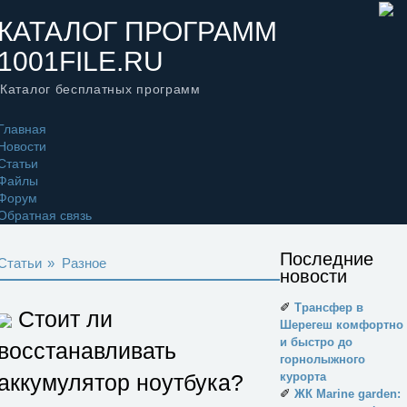
КАТАЛОГ ПРОГРАММ
1001FILE.RU
Каталог бесплатных программ
Главная
Новости
Статьи
Файлы
Форум
Обратная связь
Последние
Статьи
»
Разное
новости
✐
Трансфер в
Стоит ли
Шерегеш комфортно
и быстро до
восстанавливать
горнолыжного
аккумулятор ноутбука?
курорта
✐
ЖК Marine garden: