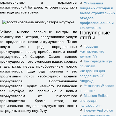
характеристики и параметры
✐
Утилизация
аккумуляторной батареи, которая прослужит
пищевых отходов и
вам еще долгое время.
вывоз строительных
отходов
профессионально и
качественно
Популярные
Сейчас, многие сервисные центры по
статьи
ремонту компьютеров, представляют услуги
по продлению жизни аккумулятора. Такая
✐
Тормозит
услуга имеет ряд определенных
компьютер, что
преимуществ, перед приобретением новой
делать ???
аккумуляторной батареи. Самое главное
✐
Как передать игры
преимущество - это экономия ваших средств
по блютуз.
в два раза, перед приобретением нового
Инструкция для
аккумулятора. Еще ода причина - это
владельцев ОС
проблемный поиск необходимой модели
Андроид.
аккумулятора. Восстановление
✐
Установка Windows
аккумулятора, будет намного безопасней
с флешки
для ноутбука, по сравнению с новым
✐
Macrium Reflect
аккумулятором от неизвестного
инструкция
производителя. Кроме этого, не
пользователя
оригинальная модель аккумулятора может
✐
Почему Android со
навредить вашему ноутбуку.
временем начинает