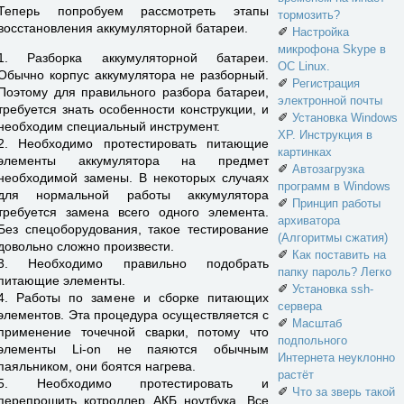
Теперь попробуем рассмотреть этапы
тормозить?
восстановления аккумуляторной батареи.
✐
Настройка
микрофона Skype в
1. Разборка аккумуляторной батареи.
ОС Linux.
Обычно корпус аккумулятора не разборный.
✐
Регистрация
Поэтому для правильного разбора батареи,
электронной почты
требуется знать особенности конструкции, и
✐
Установка Windows
необходим специальный инструмент.
XP. Инструкция в
2. Необходимо протестировать питающие
картинках
элементы аккумулятора на предмет
✐
Автозагрузка
необходимой замены. В некоторых случаях
программ в Windows
для нормальной работы аккумулятора
✐
Принцип работы
требуется замена всего одного элемента.
архиватора
Без спецоборудования, такое тестирование
(Алгоритмы сжатия)
довольно сложно произвести.
✐
Как поставить на
3. Необходимо правильно подобрать
папку пароль? Легко
питающие элементы.
✐
Установка ssh-
4. Работы по замене и сборке питающих
сервера
элементов. Эта процедура осуществляется с
✐
Масштаб
применение точечной сварки, потому что
подпольного
элементы Li-on не паяются обычным
Интернета неуклонно
паяльником, они боятся нагрева.
растёт
5. Необходимо протестировать и
✐
Что за зверь такой
перепрошить котроллер АКБ ноутбука. Все