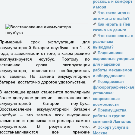
роскошь и комфорт
у моря
✐
Что такое игра в
автоматы онлайн?
✐
Как играть в Лев
казино на деньги
✐
Что такое слоты с
реальным
Примерный срок эксплуатации для
выводом?
аккумуляторной батареи ноутбука, это 1 - 3
✐
Подшипники
года, в зависимости от того, в каком режиме
шариковые упорные
эксплуатируется ноутбук. Поэтому по
для надежной
истечению срока эксплуатации
работы механизмов
аккумулятора, появляется необходимость
и оборудования
его замены. Но замена аккумуляторной
✐
Передвижная
батарее, достаточно дорогое удовольствие.
флюорографическая
В настоящее время становится популярным
установка:
более доступное решение – восстановление
современные
аккумуляторной батареи ноутбука.
возможности
Восстановление аккумуляторной батареи
✐
Преимущества
ноутбука – это замена всех внутренних
работы в группе
элементов и прошивка контроллера самого
компаний Лакталис
аккумулятора. В результате чего,
✐
Эскорт услуги в
восстанавливаются все прежние
Москве