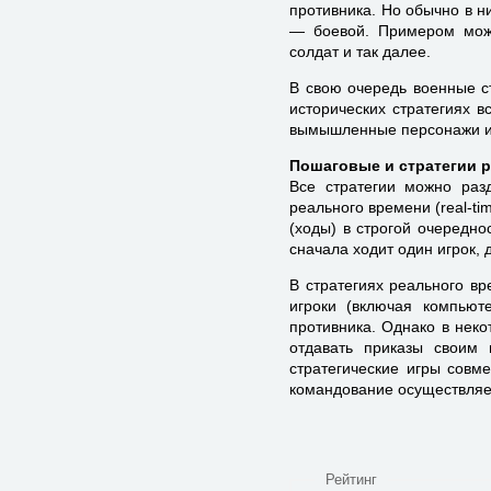
противника. Но обычно в н
— боевой. Примером може
солдат и так далее.
В свою очередь военные с
исторических стратегиях 
вымышленные персонажи и
Пошаговые и стратегии р
Все стратегии можно разд
реального времени (real-ti
(ходы) в строгой очередн
сначала ходит один игрок, д
В стратегиях реального вр
игроки (включая компьют
противника. Однако в нек
отдавать приказы своим 
стратегические игры совм
командование осуществляет
Рейтинг