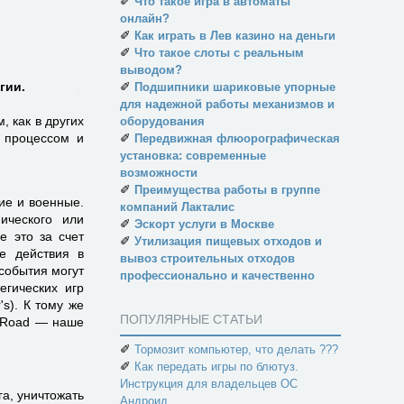
✐
Что такое игра в автоматы
онлайн?
✐
Как играть в Лев казино на деньги
✐
Что такое слоты с реальным
выводом?
гии.
✐
Подшипники шариковые упорные
для надежной работы механизмов и
, как в других
оборудования
м процессом и
✐
Передвижная флюорографическая
установка: современные
возможности
✐
Преимущества работы в группе
ие и военные.
компаний Лакталис
ического или
✐
Эскорт услуги в Москве
е это за счет
✐
Утилизация пищевых отходов и
ые действия в
вывоз строительных отходов
 события могут
профессионально и качественно
егических игр
's). К тому же
ПОПУЛЯРНЫЕ СТАТЬИ
ilRoad — наше
✐
Тормозит компьютер, что делать ???
✐
Как передать игры по блютуз.
Инструкция для владельцев ОС
га, уничтожать
Андроид.