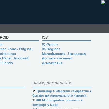
ROID
IOS
ss
IQ Option
nse Zone - Original
94 Degrees
edtest.net
Малефисента. Звездопад
ly Racer Unlocked
Достать соседей!
t Fiends
Демократия
ПОСЛЕДНИЕ НОВОСТИ
✐
Трансфер в Шерегеш комфортно и
быстро до горнолыжного курорта
✐
ЖК Marine garden: роскошь и
комфорт у моря