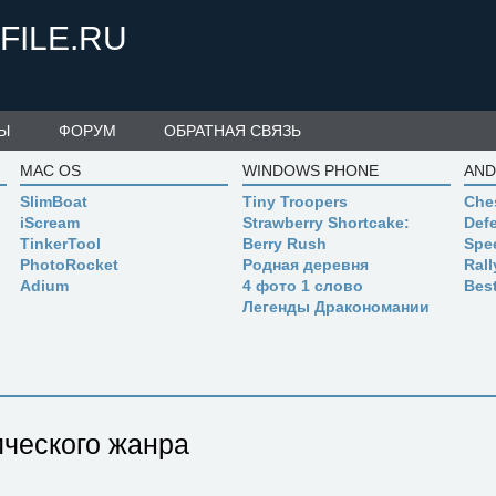
FILE.RU
Ы
ФОРУМ
ОБРАТНАЯ СВЯЗЬ
MAC OS
WINDOWS PHONE
AND
SlimBoat
Tiny Troopers
Che
iScream
Strawberry Shortcake:
Defe
TinkerTool
Berry Rush
Spe
PhotoRocket
Родная деревня
Ral
Adium
4 фото 1 слово
Bes
Легенды Дракономании
ического жанра