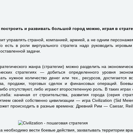
построить и развивать большой город можно, играя в страте
оит управлять страной, компанией, армией, а не одним персонажем
о есть в роли виртуального стратега надо руководить игровы
оставленной задачи.
атегического жанра (стратегии) можно разделить на экономическ
ческих стратегиях — добиться определенного уровня эконом
рать нужное количество денег или тех., ресурсов, достигается вс
ства, продажи, торговых сделок и финансовых операций. Боев
ибо отсутствуют, либо играют второстепенную роль. В таких играх
таба: начиная от строительства, развития города (серия страт
итием своей собственно цивилизации — игра Civilization (Sid Meier
может происходить в разные времена: Древний Рим — Caesar, Re
ра необходимо вести боевые действия, захватывать территории вра