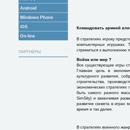
Android
Windows Phone
iOS
Командовать армией или 
On-line
В стратегиях игроку предст
компьютерных игрушках. Т
стремиться к выполнению п
ПАРТНЕРЫ
Война или мир ?
Все существующие игры стр
Главная цель в экономи
культурного развития, соб
строительства, производ
экономических стратегиях л
быть самого разного масш
SimSity) и заканчивая разв
развитие сюжета в играх 
время и так далее.
В стратегиях военного жан