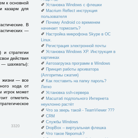
ем к основной
✐
Установка Windows с флешки
и казарм для
✐
Macrium Reflect инструкция
пользователя
✐
Почему Android со временем
астические. В
начинает тормозить?
тастических —
✐
Настройка микрофона Skype в ОС
Linux.
✐
Регистрация электронной почты
✐
Установка Windows XP. Инструкция в
) и стратегии
картинках
 свои действия
✐
Автозагрузка программ в Windows
а — шахматы):
✐
Принцип работы архиватора
(Алгоритмы сжатия)
й жизни — все
✐
Как поставить на папку пароль?
ного хода от
Легко
м игрок может
✐
Установка ssh-сервера
оит отметить
✐
Масштаб подпольного Интернета
тратегическое
неуклонно растёт
✐
Что за зверь такой - TeamViewer ???
✐
CRM
✐
Службы Windows
3320
✐
DropBox – виртуальная флешка
✐
Что такое Nepomuk?