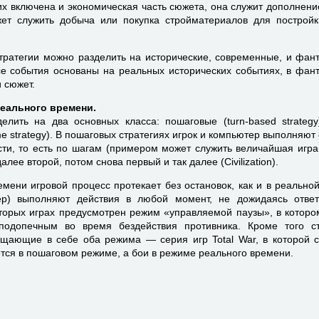
их включена и экономическая часть сюжета, она служит дополнени
т служить добыча или покупка стройматериалов для постройк
тратегии можно разделить на исторические, современные, и фант
все события основаны на реальных исторических событиях, в фан
 сюжет.
еального времени.
елить на два основных класса: пошаговые (turn-based strategy
me strategy). В пошаговых стратегиях игрок и компьютер выполняют
ости, то есть по шагам (примером может служить величайшая игр
алее второй, потом снова первый и так далее (Civilization).
емени игровой процесс протекает без остановок, как и в реально
ер) выполняют действия в любой момент, не дожидаясь ответ
оторых играх предусмотрен режим «управляемой паузы», в которо
подопечным во время бездействия противника. Кроме того ст
ещающие в себе оба режима — серия игр Total War, в которой с
ся в пошаговом режиме, а бои в режиме реального времени.