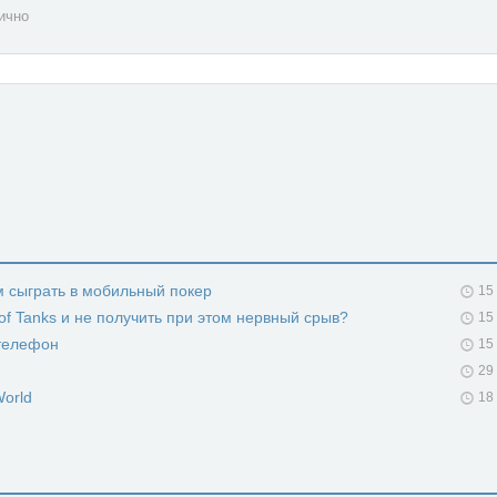
ично
 сыграть в мобильный покер
15
 of Tanks и не получить при этом нервный срыв?
15
 телефон
15
29
World
18