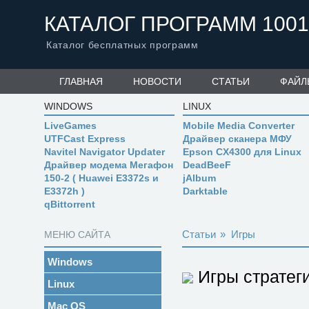
КАТАЛОГ ПРОГРАММ 1001
Каталог бесплатных программ
ГЛАВНАЯ
НОВОСТИ
СТАТЬИ
ФАЙЛ
WINDOWS
LINUX
LiveGames
Mobile Media Converter
UTFCast Express
Драйвер сканера МФУ
Navitel Navigator Updater
Epson CX4300 для Linux
Драйвер модема Мегафон
DeadBeeF
150-2 ( Huawei E3372s и
jAlbum
E3372h )
Darktable
qBittorrent
Статьи
»
Игры
МЕНЮ САЙТА
Windows
Игры стратег
Linux
Mac OS