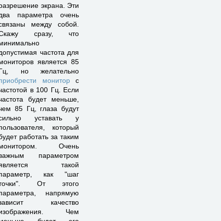
разрешение экрана. Эти
два параметра очень
связаны между собой.
Скажу сразу, что
минимально
допустимая частота для
мониторов является 85
Гц, но желательно
приобрести монитор
с
частотой в 100 Гц. Если
частота будет меньше,
чем 85 Гц, глаза будут
сильно уставать у
пользователя, который
будет работать за таким
монитором. Очень
важным параметром
является такой
параметр, как "шаг
точки". От этого
параметра, напрямую
зависит качество
изображения. Чем