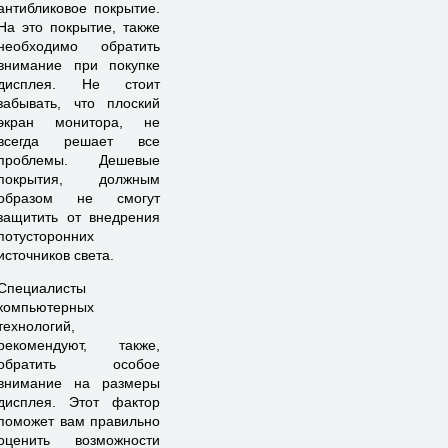
антибликовое покрытие.
На это покрытие, также
необходимо обратить
внимание при покупке
дисплея. Не стоит
забывать, что плоский
экран монитора, не
всегда решает все
проблемы. Дешевые
покрытия, должным
образом не смогут
защитить от внедрения
потусторонних
источников света.
Специалисты
компьютерных
технологий,
рекомендуют, также,
обратить особое
внимание на размеры
дисплея. Этот фактор
поможет вам правильно
оценить возможности