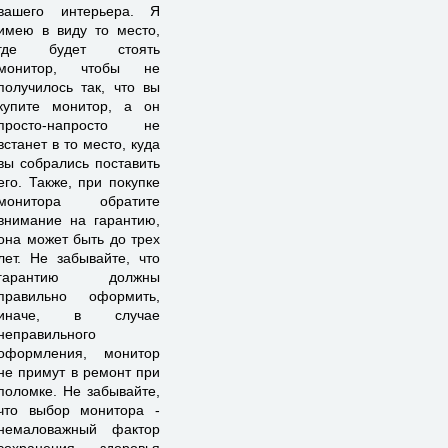
вашего интерьера. Я
имею в виду то место,
где будет стоять
монитор, чтобы не
получилось так, что вы
купите монитор, а он
просто-напросто не
встанет в то место, куда
вы собрались поставить
его. Также, при покупке
монитора обратите
внимание на гарантию,
она может быть до трех
лет. Не забывайте, что
гарантию должны
правильно оформить,
иначе, в случае
неправильного
оформления, монитор
не примут в ремонт при
поломке. Не забывайте,
что выбор монитора -
немаловажный фактор