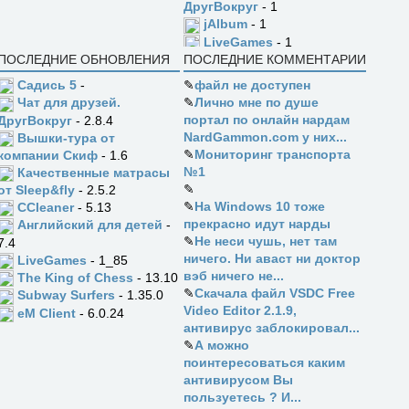
ДругВокруг
- 1
jAlbum
- 1
LiveGames
- 1
ПОСЛЕДНИЕ ОБНОВЛЕНИЯ
ПОСЛЕДНИЕ КОММЕНТАРИИ
Садись 5
-
✎
файл не доступен
✎
Лично мне по душе
Чат для друзей.
портал по онлайн нардам
ДругВокруг
- 2.8.4
NardGammon.com у них...
Вышки-тура от
✎
Мониторинг транспорта
компании Скиф
- 1.6
№1
Качественные матрасы
✎
от Sleep&fly
- 2.5.2
✎
На Windows 10 тоже
CCleaner
- 5.13
прекрасно идут нарды
Английский для детей
-
✎
Не неси чушь, нет там
7.4
ничего. Ни аваст ни доктор
LiveGames
- 1_85
вэб ничего не...
The King of Chess
- 13.10
✎
Скачала файл VSDC Free
Subway Surfers
- 1.35.0
Video Editor 2.1.9,
eM Client
- 6.0.24
антивирус заблокировал...
✎
А можно
поинтересоваться каким
антивирусом Вы
пользуетесь ? И...