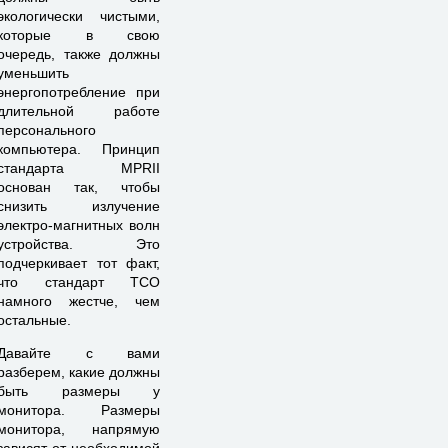
экологически чистыми,
которые в свою
очередь, также должны
уменьшить
энергопотребление при
длительной работе
персонального
компьютера. Принцип
стандарта МРRII
основан так, чтобы
снизить излучение
электро-магнитных волн
устройства. Это
подчеркивает тот факт,
что стандарт ТСО
намного жестче, чем
остальные.
Давайте с вами
разберем, какие должны
быть размеры у
монитора. Размеры
монитора, напрямую