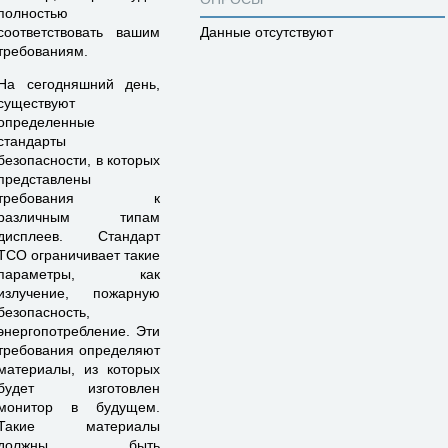
полностью
Данные отсутствуют
соответствовать вашим
требованиям.
На сегодняшний день,
существуют
определенные
стандарты
безопасности, в которых
представлены
требования к
различным типам
дисплеев. Стандарт
ТСО ограничивает такие
параметры, как
излучение, пожарную
безопасность,
энергопотребление. Эти
требования определяют
материалы, из которых
будет изготовлен
монитор в будущем.
Такие материалы
должны быть