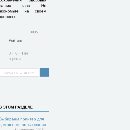
сохранения здоровья
ваших глаз. Не
экономьте на своем
здоровье.
3835
Рейтинг
0
⁄
0
⁄
Нет
оценки
В ЭТОМ РАЗДЕЛЕ
Выбираем принтер для
домашнего пользования