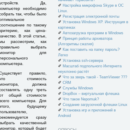
устройств. Да,
✐
Настройка микрофона Skype в ОС
компьютер необходимо
Linux.
собрать так, чтобы было
✐
Регистрация электронной почты
оптимальное
✐
Установка Windows XP. Инструкция в
соотношение по такому
картинках
критерию, как цена-
✐
Автозагрузка программ в Windows
качество. В этой статье,
✐
Принцип работы архиватора
мы рассмотрим, как
(Алгоритмы сжатия)
правильно выбрать
✐
Как поставить на папку пароль?
монитор для
Легко
персонального
✐
Установка ssh-сервера
компьютера.
✐
Масштаб подпольного Интернета
неуклонно растёт
Существует правило,
✐
Что за зверь такой - TeamViewer ???
что стоимость
✐
CRM
монитора, должна
✐
Службы Windows
составлять одну треть
✐
DropBox – виртуальная флешка
от общей стоимости
✐
Что такое Nepomuk?
всего компьютера. Для
✐
Создание загрузочной флешки Linux
этого, будущему
✐
Установка игр и приложений в
пользователю,
Android
рекомендуется сразу
выбрать качественный
монитор, который будет
ОПРОСЫ