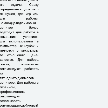
зависят от необходимой
его отдачи. Сразу
определитесь, для чего
он нужен, для игр или
для работы.
Семнадцатидюймовый
монитор более
подходит для работы в
домашних условиях,
для использования в
компьютерных клубах, и
является оптимальным
по отношению цена-
качество. Для набора
текста, специалисты
рекомендуют работать
на
пятнадцатидюймовом
мониторе. Для работы с
дизайном,
профессионалы
рекомендуют
использовать
девятнадцатидюймовый