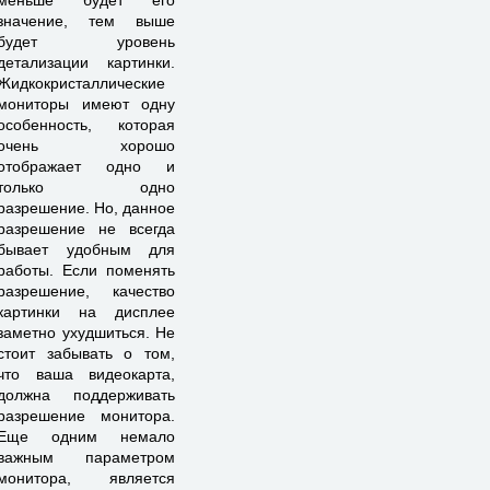
меньше будет его
значение, тем выше
будет уровень
детализации картинки.
Жидкокристаллические
мониторы имеют одну
особенность, которая
очень хорошо
отображает одно и
только одно
разрешение. Но, данное
разрешение не всегда
бывает удобным для
работы. Если поменять
разрешение, качество
картинки на дисплее
заметно ухудшиться. Не
стоит забывать о том,
что ваша видеокарта,
должна поддерживать
разрешение монитора.
Еще одним немало
важным параметром
монитора, является