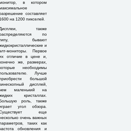
монитор, в котором
максимальное
разрешение составляет
1600 на 1200 пикселей.
Дисплеи, также
распределяются по
типу, бывают
жидкокристаллические и
элт-мониторы. Первое
их отличие в цене и,
конечно же, размерах,
которые необходимы
пользователю. Лучше
приобрести большой
кинескопный дисплей,
чем маленький на
жидких кристаллах.
Большую роль, также
играет угол обзора.
Существует еще
несколько очень важных
параметров, таких как
частота обновления и