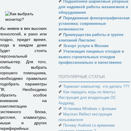
✐
Подшипники шариковые упорные
для надежной работы механизмов и
оборудования
✐
Передвижная флюорографическая
установка: современные
Мы живем в век высоких
возможности
технологий, и рано или
✐
Преимущества работы в группе
поздно, придет время,
компаний Лакталис
когда в каждом доме
✐
Эскорт услуги в Москве
будет стоять
✐
Утилизация пищевых отходов и
персональный
вывоз строительных отходов
компьютер. Для того,
профессионально и качественно
чтобы выбрать
хорошего помощника,
ПОПУЛЯРНЫЕ СТАТЬИ
необходимо правильно
подобрать параметры
✐
Тормозит компьютер, что делать ???
ПК. Необходимо
✐
Как передать игры по блютуз.
обратить особое
Инструкция для владельцев ОС
внимание на
Андроид.
комплектацию
✐
Установка Windows с флешки
системного блока,
✐
Macrium Reflect инструкция
дисплея, клавиатуры,
пользователя
мыши и других
✐
Почему Android со временем
периферийных
начинает тормозить?