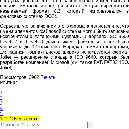
предусматривала, что в названии файла может быть до
восьми символов и еще три знака в его расширении (так
называемый формат 8.3, который использовался в
файловых системах DOS).
Серьезным ограничением этого формата является и то, что
имена элементов файловой системы могли быть записаны
исключительно латинскими буквами. В версиях ISO 9660
Level 2 и Level 3 длина имен файлов и папок была
увеличена до 32 символов. Наряду с этими стандартами,
для записи компакт-дисков широко используется формат
Joliet — расширение стандарта ISO 9660, который был
разработан компанией Microsoft (см. также FAT, FAT32, ISO,
Joliet).
Просмотров:
3902
Печать
Рейтинг
1
2
3
4
5
1
⁄
1
⁄
Очень плохо