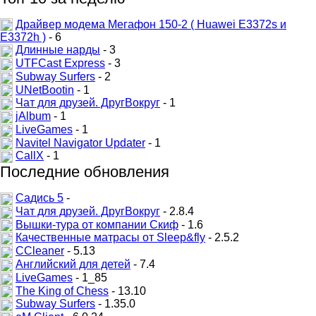
Драйвер модема Мегафон 150-2 ( Huawei E3372s и
E3372h )
- 6
Длинные нарды
- 3
UTFCast Express
- 3
Subway Surfers
- 2
UNetBootin
- 1
Чат для друзей. ДругВокруг
- 1
jAlbum
- 1
LiveGames
- 1
Navitel Navigator Updater
- 1
CallX
- 1
Последние обновления
Садись 5
-
Чат для друзей. ДругВокруг
- 2.8.4
Вышки-тура от компании Скиф
- 1.6
Качественные матрасы от Sleep&fly
- 2.5.2
CCleaner
- 5.13
Английский для детей
- 7.4
LiveGames
- 1_85
The King of Chess
- 13.10
Subway Surfers
- 1.35.0