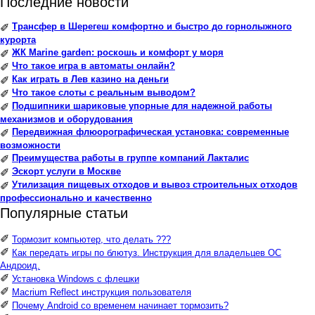
Последние новости
Трансфер в Шерегеш комфортно и быстро до горнолыжного
✐
курорта
ЖК Marine garden: роскошь и комфорт у моря
✐
Что такое игра в автоматы онлайн?
✐
Как играть в Лев казино на деньги
✐
Что такое слоты с реальным выводом?
✐
Подшипники шариковые упорные для надежной работы
✐
механизмов и оборудования
Передвижная флюорографическая установка: современные
✐
возможности
Преимущества работы в группе компаний Лакталис
✐
Эскорт услуги в Москве
✐
Утилизация пищевых отходов и вывоз строительных отходов
✐
профессионально и качественно
Популярные статьи
✐
Тормозит компьютер, что делать ???
✐
Как передать игры по блютуз. Инструкция для владельцев ОС
Андроид.
✐
Установка Windows с флешки
✐
Macrium Reflect инструкция пользователя
✐
Почему Android со временем начинает тормозить?