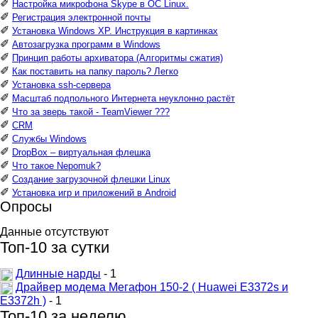
✐
Настройка микрофона Skype в ОС Linux.
✐
Регистрация электронной почты
✐
Установка Windows XP. Инструкция в картинках
✐
Автозагрузка программ в Windows
✐
Принцип работы архиватора (Алгоритмы сжатия)
✐
Как поставить на папку пароль? Легко
✐
Установка ssh-сервера
✐
Масштаб подпольного Интернета неуклонно растёт
✐
Что за зверь такой - TeamViewer ???
✐
CRM
✐
Службы Windows
✐
DropBox – виртуальная флешка
✐
Что такое Nepomuk?
✐
Создание загрузочной флешки Linux
✐
Установка игр и приложений в Android
Опросы
Данные отсутствуют
Топ-10 за сутки
Длинные нарды
- 1
Драйвер модема Мегафон 150-2 ( Huawei E3372s и
E3372h )
- 1
Топ-10 за неделю