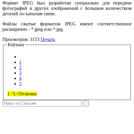
Формат JPEG был разработан специально для передачи
фотографий и других изображений с большим количеством
деталей по каналам связи.
Файлы сжатые форматом JPEG имеют соответственное
расширение - *.jpeg или *.jpg.
Просмотров:
3153
Печать
Рейтинг
1
2
3
4
5
1
⁄
5
⁄
Отлично