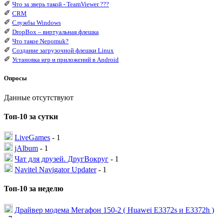
✐
Что за зверь такой - TeamViewer ???
✐
CRM
✐
Службы Windows
✐
DropBox – виртуальная флешка
✐
Что такое Nepomuk?
✐
Создание загрузочной флешки Linux
✐
Установка игр и приложений в Android
Опросы
Данные отсутствуют
Топ-10 за сутки
LiveGames
- 1
jAlbum
- 1
Чат для друзей. ДругВокруг
- 1
Navitel Navigator Updater
- 1
Топ-10 за неделю
Драйвер модема Мегафон 150-2 ( Huawei E3372s и E3372h )