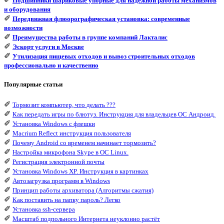
Подшипники шариковые упорные для надежной работы механизмов
и оборудования
✐
Передвижная флюорографическая установка: современные
возможности
✐
Преимущества работы в группе компаний Лакталис
✐
Эскорт услуги в Москве
✐
Утилизация пищевых отходов и вывоз строительных отходов
профессионально и качественно
Популярные статьи
✐
Тормозит компьютер, что делать ???
✐
Как передать игры по блютуз. Инструкция для владельцев ОС Андроид.
✐
Установка Windows с флешки
✐
Macrium Reflect инструкция пользователя
✐
Почему Android со временем начинает тормозить?
✐
Настройка микрофона Skype в ОС Linux.
✐
Регистрация электронной почты
✐
Установка Windows XP. Инструкция в картинках
✐
Автозагрузка программ в Windows
✐
Принцип работы архиватора (Алгоритмы сжатия)
✐
Как поставить на папку пароль? Легко
✐
Установка ssh-сервера
✐
Масштаб подпольного Интернета неуклонно растёт