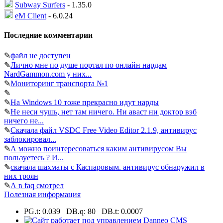
Subway Surfers
- 1.35.0
eM Client
- 6.0.24
Последние комментарии
✎
файл не доступен
✎
Лично мне по душе портал по онлайн нардам
NardGammon.com у них...
✎
Мониторинг транспорта №1
✎
✎
На Windows 10 тоже прекрасно идут нарды
✎
Не неси чушь, нет там ничего. Ни аваст ни доктор вэб
ничего не...
✎
Скачала файл VSDC Free Video Editor 2.1.9, антивирус
заблокировал...
✎
А можно поинтересоваться каким антивирусом Вы
пользуетесь ? И...
✎
скачала шахматы с Каспаровым. антивирус обнаружил в
них троян
✎
А в faq смотрел
Полезная информация
PG.t: 0.039 DB.q: 80 DB.t: 0.0007