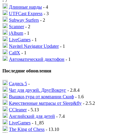
- 7
Длинные нарды
- 4
UTFCast Express
- 3
Subway Surfers
- 2
Scanner
- 2
jAlbum
- 1
LiveGames
- 1
Navitel Navigator Updater
- 1
CallX
- 1
Автоматический диктофон
- 1
Последние обновления
Садись 5
-
Чат для друзей. ДругВокруг
- 2.8.4
Вышки-тура от компании Скиф
- 1.6
Качественные матрасы от Sleep&fly
- 2.5.2
CCleaner
- 5.13
Английский для детей
- 7.4
LiveGames
- 1_85
The King of Chess
- 13.10