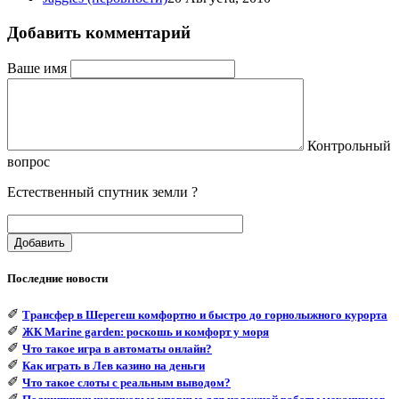
Добавить комментарий
Ваше имя
Контрольный
вопрос
Естественный спутник земли ?
Добавить
Последние новости
✐
Трансфер в Шерегеш комфортно и быстро до горнолыжного курорта
✐
ЖК Marine garden: роскошь и комфорт у моря
✐
Что такое игра в автоматы онлайн?
✐
Как играть в Лев казино на деньги
✐
Что такое слоты с реальным выводом?
✐