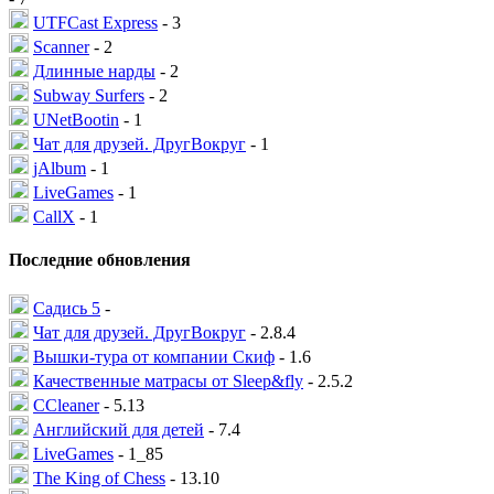
UTFCast Express
- 3
Scanner
- 2
Длинные нарды
- 2
Subway Surfers
- 2
UNetBootin
- 1
Чат для друзей. ДругВокруг
- 1
jAlbum
- 1
LiveGames
- 1
CallX
- 1
Последние обновления
Садись 5
-
Чат для друзей. ДругВокруг
- 2.8.4
Вышки-тура от компании Скиф
- 1.6
Качественные матрасы от Sleep&fly
- 2.5.2
CCleaner
- 5.13
Английский для детей
- 7.4
LiveGames
- 1_85
The King of Chess
- 13.10