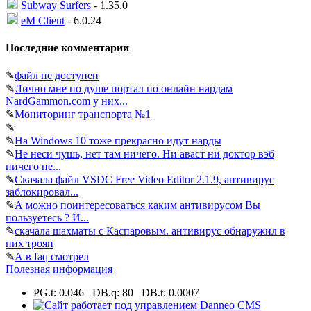
Subway Surfers
- 1.35.0
eM Client
- 6.0.24
Последние комментарии
✎
файл не доступен
✎
Лично мне по душе портал по онлайн нардам
NardGammon.com у них...
✎
Мониторинг транспорта №1
✎
✎
На Windows 10 тоже прекрасно идут нарды
✎
Не неси чушь, нет там ничего. Ни аваст ни доктор вэб
ничего не...
✎
Скачала файл VSDC Free Video Editor 2.1.9, антивирус
заблокировал...
✎
А можно поинтересоваться каким антивирусом Вы
пользуетесь ? И...
✎
скачала шахматы с Каспаровым. антивирус обнаружил в
них троян
✎
А в faq смотрел
Полезная информация
PG.t: 0.046 DB.q: 80 DB.t: 0.0007