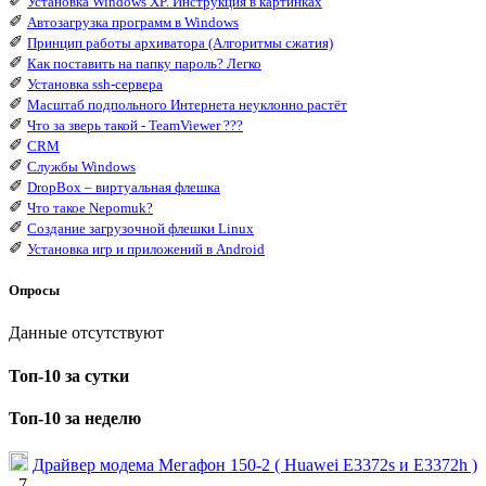
✐
Установка Windows XP. Инструкция в картинках
✐
Автозагрузка программ в Windows
✐
Принцип работы архиватора (Алгоритмы сжатия)
✐
Как поставить на папку пароль? Легко
✐
Установка ssh-сервера
✐
Масштаб подпольного Интернета неуклонно растёт
✐
Что за зверь такой - TeamViewer ???
✐
CRM
✐
Службы Windows
✐
DropBox – виртуальная флешка
✐
Что такое Nepomuk?
✐
Создание загрузочной флешки Linux
✐
Установка игр и приложений в Android
Опросы
Данные отсутствуют
Топ-10 за сутки
Топ-10 за неделю
Драйвер модема Мегафон 150-2 ( Huawei E3372s и E3372h )
- 7