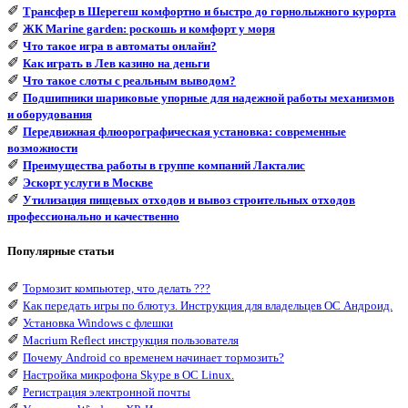
✐
Трансфер в Шерегеш комфортно и быстро до горнолыжного курорта
✐
ЖК Marine garden: роскошь и комфорт у моря
✐
Что такое игра в автоматы онлайн?
✐
Как играть в Лев казино на деньги
✐
Что такое слоты с реальным выводом?
✐
Подшипники шариковые упорные для надежной работы механизмов
и оборудования
✐
Передвижная флюорографическая установка: современные
возможности
✐
Преимущества работы в группе компаний Лакталис
✐
Эскорт услуги в Москве
✐
Утилизация пищевых отходов и вывоз строительных отходов
профессионально и качественно
Популярные статьи
✐
Тормозит компьютер, что делать ???
✐
Как передать игры по блютуз. Инструкция для владельцев ОС Андроид.
✐
Установка Windows с флешки
✐
Macrium Reflect инструкция пользователя
✐
Почему Android со временем начинает тормозить?
✐
Настройка микрофона Skype в ОС Linux.
✐
Регистрация электронной почты