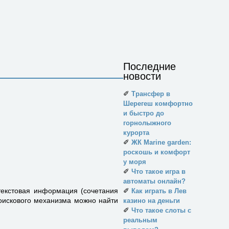
Последние
новости
✐
Трансфер в
Шерегеш комфортно
и быстро до
горнолыжного
курорта
✐
ЖК Marine garden:
роскошь и комфорт
у моря
✐
Что такое игра в
автоматы онлайн?
текстовая информация (сочетания
✐
Как играть в Лев
оисково­го механизма можно найти
казино на деньги
✐
Что такое слоты с
реальным