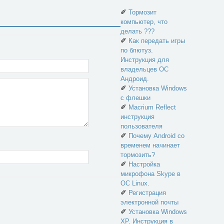
✐
Тормозит
компьютер, что
делать ???
✐
Как передать игры
по блютуз.
Инструкция для
владельцев ОС
Андроид.
✐
Установка Windows
с флешки
✐
Macrium Reflect
инструкция
пользователя
✐
Почему Android со
временем начинает
тормозить?
✐
Настройка
микрофона Skype в
ОС Linux.
✐
Регистрация
электронной почты
✐
Установка Windows
XP. Инструкция в