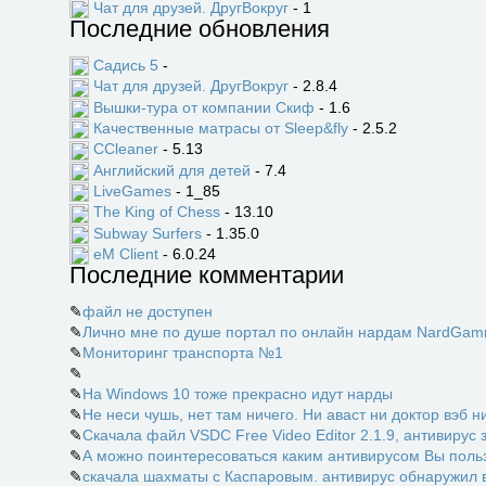
Чат для друзей. ДругВокруг
- 1
Последние обновления
Садись 5
-
Чат для друзей. ДругВокруг
- 2.8.4
Вышки-тура от компании Скиф
- 1.6
Качественные матрасы от Sleep&fly
- 2.5.2
CCleaner
- 5.13
Английский для детей
- 7.4
LiveGames
- 1_85
The King of Chess
- 13.10
Subway Surfers
- 1.35.0
eM Client
- 6.0.24
Последние комментарии
✎
файл не доступен
✎
Лично мне по душе портал по онлайн нардам NardGamm
✎
Мониторинг транспорта №1
✎
✎
На Windows 10 тоже прекрасно идут нарды
✎
Не неси чушь, нет там ничего. Ни аваст ни доктор вэб ни
✎
Скачала файл VSDC Free Video Editor 2.1.9, антивирус 
✎
А можно поинтересоваться каким антивирусом Вы пользу
✎
скачала шахматы с Каспаровым. антивирус обнаружил в