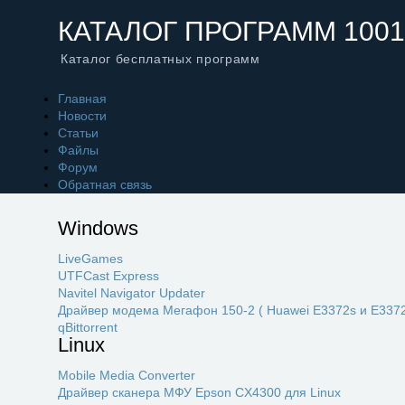
КАТАЛОГ ПРОГРАММ 1001
Каталог бесплатных программ
Главная
Новости
Статьи
Файлы
Форум
Обратная связь
Windows
LiveGames
UTFCast Express
Navitel Navigator Updater
Драйвер модема Мегафон 150-2 ( Huawei E3372s и E3372
qBittorrent
Linux
Mobile Media Converter
Драйвер сканера МФУ Epson CX4300 для Linux