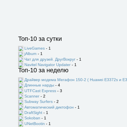
Топ-10 за сутки
LiveGames
- 1
jAlbum
- 1
Чат для друзей. ДругВокруг
- 1
Navitel Navigator Updater
- 1
Топ-10 за неделю
Драйвер модема Мегафон 150-2 ( Huawei E3372s и E3
Длинные нарды
- 4
UTFCast Express
- 3
Scanner
- 2
Subway Surfers
- 2
Автоматический диктофон
- 1
DraftSight
- 1
Sokoban
- 1
UNetBootin
- 1