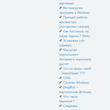
картинках
✐
Автозагрузка
программ в Windows
✐
Принцип работы
архиватора
(Алгоритмы сжатия)
✐
Как поставить на
папку пароль? Легко
✐
Установка ssh-
сервера
✐
Масштаб
подпольного
Интернета неуклонно
растёт
✐
Что за зверь такой
- TeamViewer ???
✐
CRM
✐
Службы Windows
✐
DropBox –
виртуальная флешка
✐
Что такое
Nepomuk?
✐
Создание