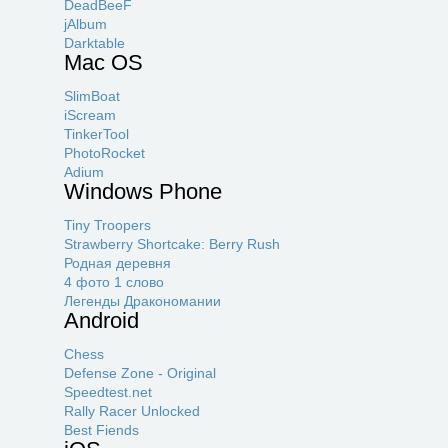
DeadBeeF
jAlbum
Darktable
Mac OS
SlimBoat
iScream
TinkerTool
PhotoRocket
Adium
Windows Phone
Tiny Troopers
Strawberry Shortcake: Berry Rush
Родная деревня
4 фото 1 слово
Легенды Дракономании
Android
Chess
Defense Zone - Original
Speedtest.net
Rally Racer Unlocked
Best Fiends