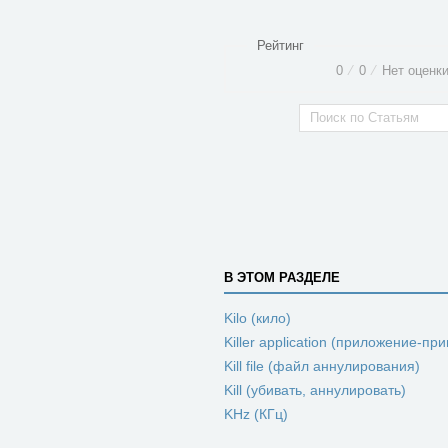
Рейтинг
0
⁄
0
⁄
Нет оценк
В ЭТОМ РАЗДЕЛЕ
Kilo (кило)
Killer application (приложение-пр
Kill file (файл аннулирования)
Kill (убивать, аннулировать)
KHz (КГц)