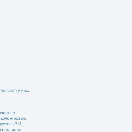
on.com у них...
чего не...
заблокировал...
етесь ? И...
 них троян