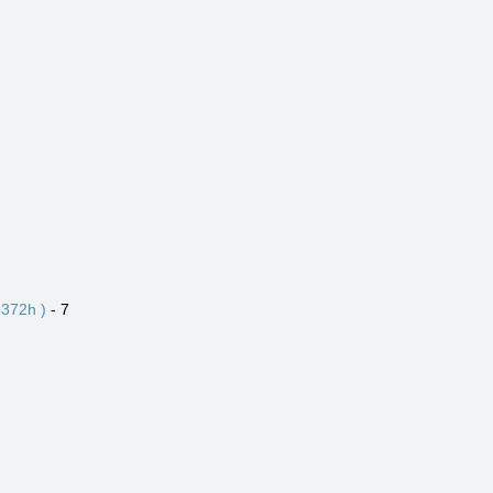
372h )
- 7