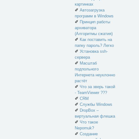
картинках
✐
Автозагрузка
программ в Windows
✐
Принцип работы
архиватора
(Алгоритмы сжатия)
✐
Как поставить на
папку пароль? Легко
✐
Установка ssh-
сервера
✐
Масштаб
подпольного
Интернета неуклонно
растёт
✐
Что за зверь такой
- TeamViewer ???
✐
CRM
✐
Службы Windows
✐
DropBox –
виртуальная флешка
✐
Что такое
Nepomuk?
✐
Создание