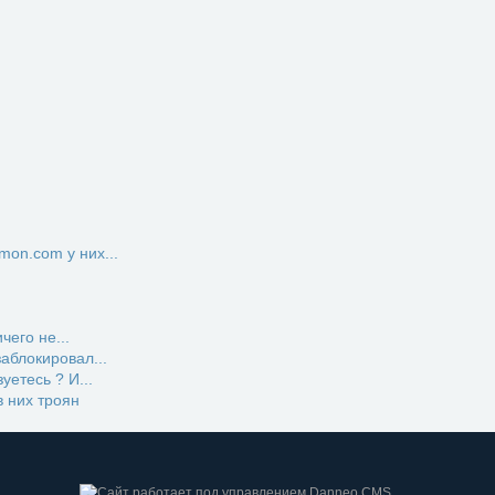
on.com у них...
чего не...
заблокировал...
етесь ? И...
 них троян