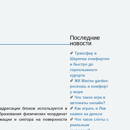
Последние
новости
✐
Трансфер в
Шерегеш комфортно
и быстро до
горнолыжного
курорта
✐
ЖК Marine garden:
роскошь и комфорт
у моря
✐
Что такое игра в
автоматы онлайн?
адресации блоков использу­ется в
✐
Как играть в Лев
бразования фи­зических координат
казино на деньги
мации и сектора на поверхности
✐
Что такое слоты с
реальным