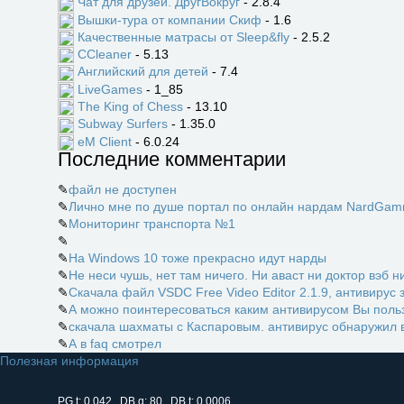
Чат для друзей. ДругВокруг
- 2.8.4
Вышки-тура от компании Скиф
- 1.6
Качественные матрасы от Sleep&fly
- 2.5.2
CCleaner
- 5.13
Английский для детей
- 7.4
LiveGames
- 1_85
The King of Chess
- 13.10
Subway Surfers
- 1.35.0
eM Client
- 6.0.24
Последние комментарии
✎
файл не доступен
✎
Лично мне по душе портал по онлайн нардам NardGamm
✎
Мониторинг транспорта №1
✎
✎
На Windows 10 тоже прекрасно идут нарды
✎
Не неси чушь, нет там ничего. Ни аваст ни доктор вэб ни
✎
Скачала файл VSDC Free Video Editor 2.1.9, антивирус 
✎
А можно поинтересоваться каким антивирусом Вы пользу
✎
скачала шахматы с Каспаровым. антивирус обнаружил в
✎
А в faq смотрел
Полезная информация
PG.t: 0.042 DB.q: 80 DB.t: 0.0006