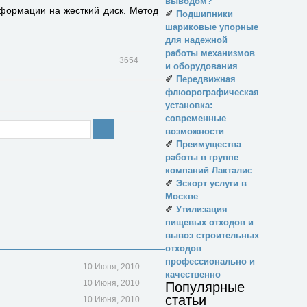
выводом?
нформации на жесткий диск. Метод
✐
Подшипники
шариковые упорные
для надежной
работы механизмов
3654
и оборудования
✐
Передвижная
флюорографическая
установка:
современные
возможности
✐
Преимущества
работы в группе
компаний Лакталис
✐
Эскорт услуги в
Москве
✐
Утилизация
пищевых отходов и
вывоз строительных
отходов
профессионально и
10 Июня, 2010
качественно
10 Июня, 2010
Популярные
статьи
10 Июня, 2010