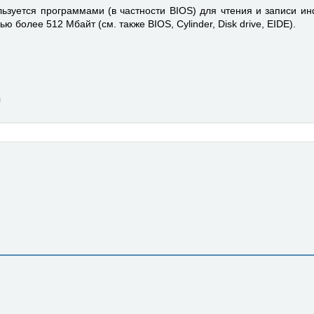
льзуется программами (в частности BIOS) для чте­ния и записи и
 более 512 Мбайт (см. так­же BIOS, Cylinder, Disk drive, EIDE).
и