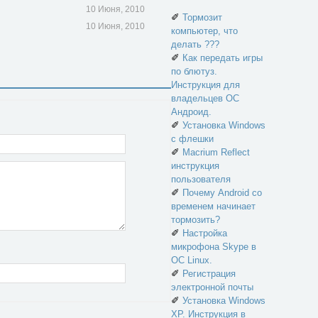
10 Июня, 2010
✐
Тормозит
10 Июня, 2010
компьютер, что
делать ???
✐
Как передать игры
по блютуз.
Инструкция для
владельцев ОС
Андроид.
✐
Установка Windows
с флешки
✐
Macrium Reflect
инструкция
пользователя
✐
Почему Android со
временем начинает
тормозить?
✐
Настройка
микрофона Skype в
ОС Linux.
✐
Регистрация
электронной почты
✐
Установка Windows
XP. Инструкция в