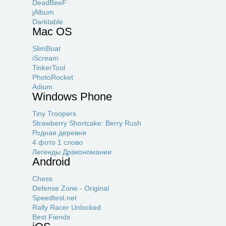
DeadBeeF
jAlbum
Darktable
Mac OS
SlimBoat
iScream
TinkerTool
PhotoRocket
Adium
Windows Phone
Tiny Troopers
Strawberry Shortcake: Berry Rush
Родная деревня
4 фото 1 слово
Легенды Дракономании
Android
Chess
Defense Zone - Original
Speedtest.net
Rally Racer Unlocked
Best Fiends