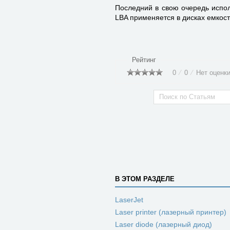
Последний в свою оче­редь испо
LBA применяется в дисках емкостью
Рейтинг
0
⁄
0
⁄
Нет оценк
В ЭТОМ РАЗДЕЛЕ
LaserJet
Laser printer (лазерный принтер)
Laser diode (лазерный диод)