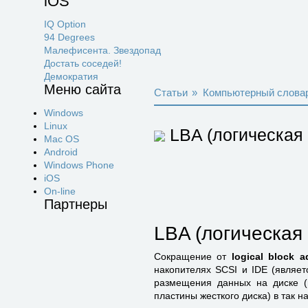
iOS
IQ Option
94 Degrees
Малефисента. Звездопад
Достать соседей!
Демократия
Меню сайта
Статьи
»
Компьютерный слова
Windows
Linux
LBA (логическая 
Mac OS
Android
Windows Phone
iOS
On-line
Партнеры
LBA (логическая 
Сокращение от
logical block 
накопителях SCSI и IDE (являет
размещения данных на диске (и
пластины жесткого диска) в так 