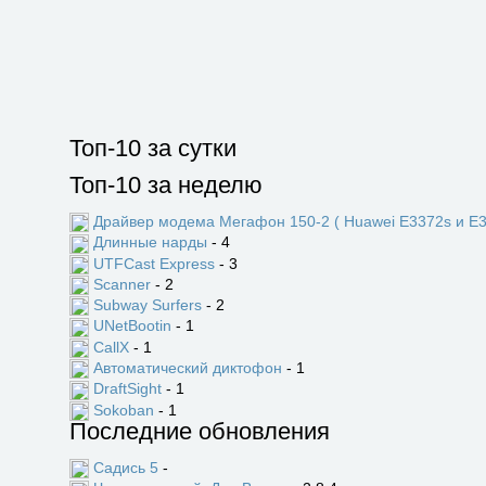
Топ-10 за сутки
Топ-10 за неделю
Драйвер модема Мегафон 150-2 ( Huawei E3372s и E3
Длинные нарды
- 4
UTFCast Express
- 3
Scanner
- 2
Subway Surfers
- 2
UNetBootin
- 1
CallX
- 1
Автоматический диктофон
- 1
DraftSight
- 1
Sokoban
- 1
Последние обновления
Садись 5
-