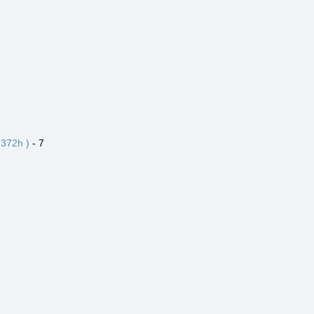
372h )
- 7