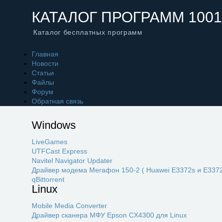
КАТАЛОГ ПРОГРАММ 1001
Каталог бесплатных программ
Главная
Новости
Статьи
Файлы
Форум
Обратная связь
Windows
LiveGames
UTFCast Express
Navitel Navigator Updater
Драйвер модема Мегафон 150-2 ( Huawei E3372s и E3372
qBittorrent
Linux
Mobile Media Converter
Драйвер сканера МФУ Epson CX4300 для Linux