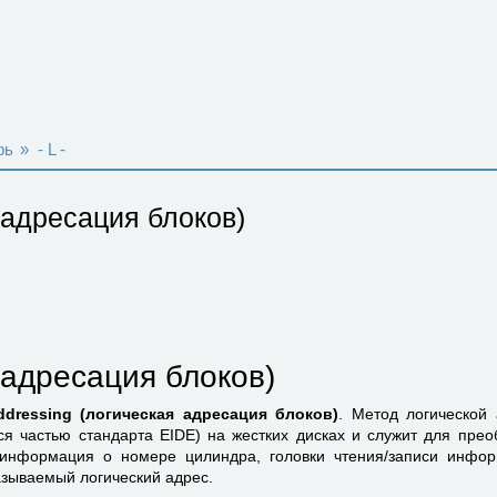
рь
»
- L -
адреса­ция блоков)
адреса­ция блоков)
addressing (логическая адреса­ция блоков)
. Метод логической 
ся частью стандарта EIDE) на жестких дисках и служит для прео
нфор­мация о номере цилиндра, головки чтения/записи инфор­
называемый логический адрес.