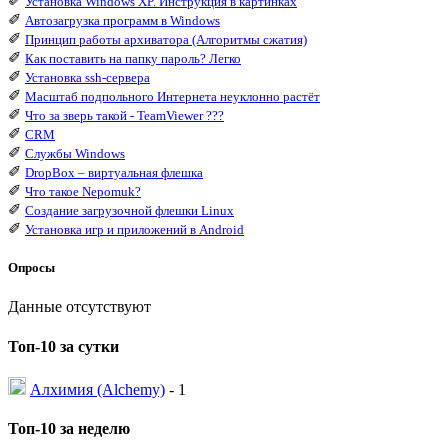
✐
Установка Windows XP. Инструкция в картинках
✐
Автозагрузка программ в Windows
✐
Принцип работы архиватора (Алгоритмы сжатия)
✐
Как поставить на папку пароль? Легко
✐
Установка ssh-сервера
✐
Масштаб подпольного Интернета неуклонно растёт
✐
Что за зверь такой - TeamViewer ???
✐
CRM
✐
Службы Windows
✐
DropBox – виртуальная флешка
✐
Что такое Nepomuk?
✐
Создание загрузочной флешки Linux
✐
Установка игр и приложений в Android
Опросы
Данные отсутствуют
Топ-10 за сутки
Алхимия (Alchemy)
- 1
Топ-10 за неделю