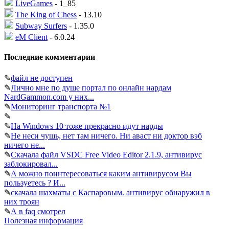
LiveGames
- 1_85
The King of Chess
- 13.10
Subway Surfers
- 1.35.0
eM Client
- 6.0.24
Последние комментарии
✎
файл не доступен
✎
Лично мне по душе портал по онлайн нардам
NardGammon.com у них...
✎
Мониторинг транспорта №1
✎
✎
На Windows 10 тоже прекрасно идут нарды
✎
Не неси чушь, нет там ничего. Ни аваст ни доктор вэб
ничего не...
✎
Скачала файл VSDC Free Video Editor 2.1.9, антивирус
заблокировал...
✎
А можно поинтересоваться каким антивирусом Вы
пользуетесь ? И...
✎
скачала шахматы с Каспаровым. антивирус обнаружил в
них троян
✎
А в faq смотрел
Полезная информация