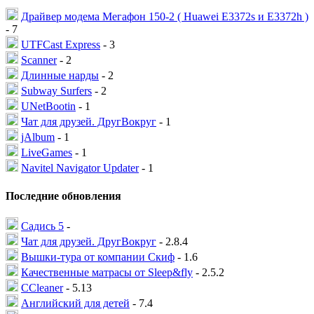
Драйвер модема Мегафон 150-2 ( Huawei E3372s и E3372h )
- 7
UTFCast Express
- 3
Scanner
- 2
Длинные нарды
- 2
Subway Surfers
- 2
UNetBootin
- 1
Чат для друзей. ДругВокруг
- 1
jAlbum
- 1
LiveGames
- 1
Navitel Navigator Updater
- 1
Последние обновления
Садись 5
-
Чат для друзей. ДругВокруг
- 2.8.4
Вышки-тура от компании Скиф
- 1.6
Качественные матрасы от Sleep&fly
- 2.5.2
CCleaner
- 5.13
Английский для детей
- 7.4