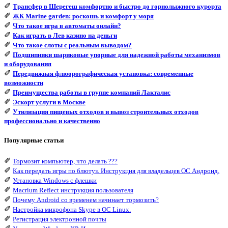
✐
Трансфер в Шерегеш комфортно и быстро до горнолыжного курорта
✐
ЖК Marine garden: роскошь и комфорт у моря
✐
Что такое игра в автоматы онлайн?
✐
Как играть в Лев казино на деньги
✐
Что такое слоты с реальным выводом?
✐
Подшипники шариковые упорные для надежной работы механизмов
и оборудования
✐
Передвижная флюорографическая установка: современные
возможности
✐
Преимущества работы в группе компаний Лакталис
✐
Эскорт услуги в Москве
✐
Утилизация пищевых отходов и вывоз строительных отходов
профессионально и качественно
Популярные статьи
✐
Тормозит компьютер, что делать ???
✐
Как передать игры по блютуз. Инструкция для владельцев ОС Андроид.
✐
Установка Windows с флешки
✐
Macrium Reflect инструкция пользователя
✐
Почему Android со временем начинает тормозить?
✐
Настройка микрофона Skype в ОС Linux.
✐
Регистрация электронной почты