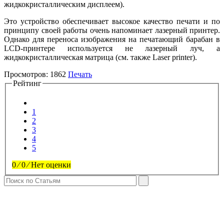
жидкокристаллическим дисплеем).
Это устройство обеспе­чивает высокое качество печати и по
принципу своей рабо­ты очень напоминает лазерный принтер.
Однако для пере­носа изображения на печатающий барабан в
LCD-принтере используется не лазерный луч, а
жидкокристаллическая матрица (см. также Laser printer).
Просмотров:
1862
Печать
Рейтинг
1
2
3
4
5
0
⁄
0
⁄
Нет оценки