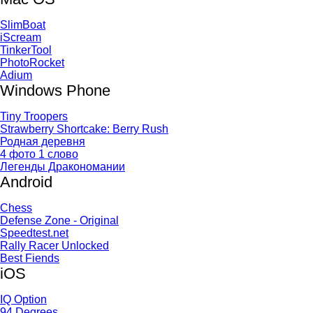
SlimBoat
iScream
TinkerTool
PhotoRocket
Adium
Windows Phone
Tiny Troopers
Strawberry Shortcake: Berry Rush
Родная деревня
4 фото 1 слово
Легенды Дракономании
Android
Chess
Defense Zone - Original
Speedtest.net
Rally Racer Unlocked
Best Fiends
iOS
IQ Option
94 Degrees