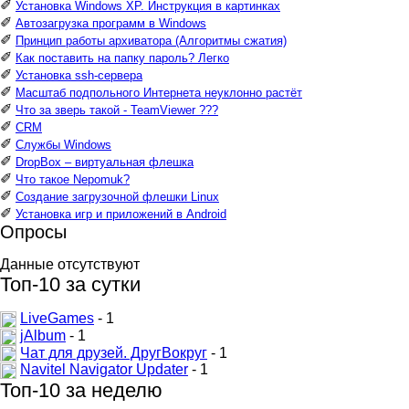
✐
Установка Windows XP. Инструкция в картинках
✐
Автозагрузка программ в Windows
✐
Принцип работы архиватора (Алгоритмы сжатия)
✐
Как поставить на папку пароль? Легко
✐
Установка ssh-сервера
✐
Масштаб подпольного Интернета неуклонно растёт
✐
Что за зверь такой - TeamViewer ???
✐
CRM
✐
Службы Windows
✐
DropBox – виртуальная флешка
✐
Что такое Nepomuk?
✐
Создание загрузочной флешки Linux
✐
Установка игр и приложений в Android
Опросы
Данные отсутствуют
Топ-10 за сутки
LiveGames
- 1
jAlbum
- 1
Чат для друзей. ДругВокруг
- 1
Navitel Navigator Updater
- 1
Топ-10 за неделю