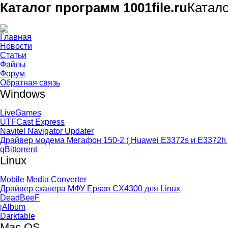
Каталог программ 1001file.ru
Катал
Главная
Новости
Статьи
Файлы
Форум
Обратная связь
Windows
LiveGames
UTFCast Express
Navitel Navigator Updater
Драйвер модема Мегафон 150-2 ( Huawei E3372s и E3372h 
qBittorrent
Linux
Mobile Media Converter
Драйвер сканера МФУ Epson CX4300 для Linux
DeadBeeF
jAlbum
Darktable
Mac OS