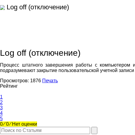
Log off (отключение)
Log off (отключение)
Процесс штатного завершения работы с компьютером и
подразумевают закрытие пользовательской учетной записи 
Просмотров:
1876
Печать
Рейтинг
1
2
3
4
5
0
⁄
0
⁄
Нет оценки