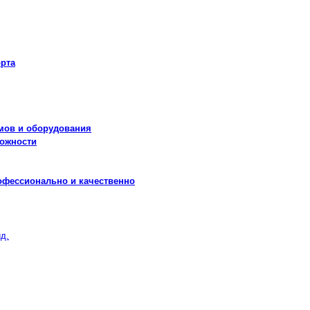
рта
мов и оборудования
можности
офессионально и качественно
д.