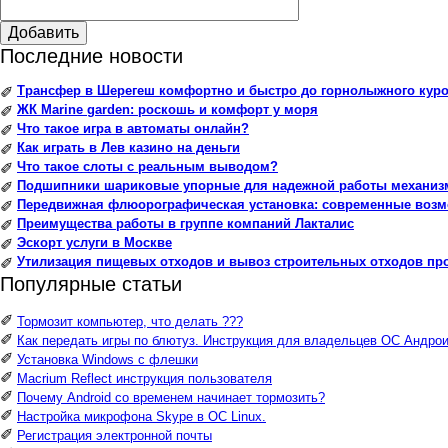
Добавить
Последние новости
Трансфер в Шерегеш комфортно и быстро до горнолыжного куро
✐
ЖК Marine garden: роскошь и комфорт у моря
✐
Что такое игра в автоматы онлайн?
✐
Как играть в Лев казино на деньги
✐
Что такое слоты с реальным выводом?
✐
Подшипники шариковые упорные для надежной работы механиз
✐
Передвижная флюорографическая установка: современные воз
✐
Преимущества работы в группе компаний Лакталис
✐
Эскорт услуги в Москве
✐
Утилизация пищевых отходов и вывоз строительных отходов пр
✐
Популярные статьи
✐
Тормозит компьютер, что делать ???
✐
Как передать игры по блютуз. Инструкция для владельцев ОС Андрои
✐
Установка Windows с флешки
✐
Macrium Reflect инструкция пользователя
✐
Почему Android со временем начинает тормозить?
✐
Настройка микрофона Skype в ОС Linux.
✐
Регистрация электронной почты