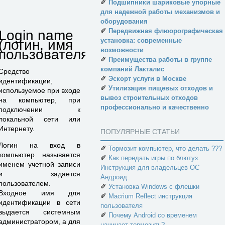
✐
Подшипники шариковые упорные
для надежной работы механизмов и
оборудования
✐
Передвижная флюорографическая
Login name
установка: современные
(логин, имя
возможности
пользователя)
✐
Преимущества работы в группе
компаний Лакталис
Средство
✐
Эскорт услуги в Москве
идентификации,
✐
Утилизация пищевых отходов и
используемое при входе
вывоз строительных отходов
на ком­пьютер, при
профессионально и качественно
подключении к
локальной сети или
Интерне­ту.
ПОПУЛЯРНЫЕ СТАТЬИ
Логин на вход в
✐
Тормозит компьютер, что делать ???
компьютер называется
✐
Как передать игры по блютуз.
именем учетной записи
Инструкция для владельцев ОС
и задается
Андроид.
пользователем.
✐
Установка Windows с флешки
Входное имя для
✐
Macrium Reflect инструкция
идентификации в сети
пользователя
выдается системным
✐
Почему Android со временем
администратором, а для
начинает тормозить?