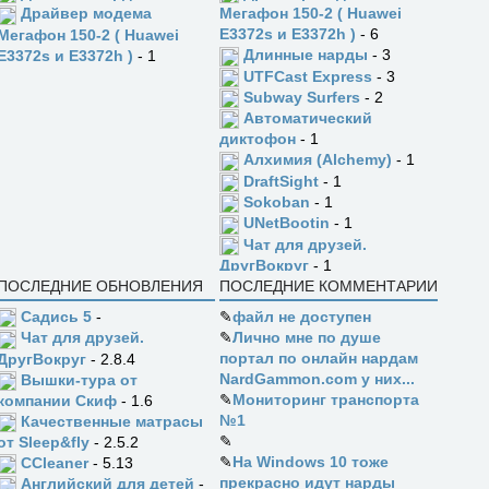
Драйвер модема
Мегафон 150-2 ( Huawei
E3372s и E3372h )
- 6
Мегафон 150-2 ( Huawei
Длинные нарды
- 3
E3372s и E3372h )
- 1
UTFCast Express
- 3
Subway Surfers
- 2
Автоматический
диктофон
- 1
Алхимия (Alchemy)
- 1
DraftSight
- 1
Sokoban
- 1
UNetBootin
- 1
Чат для друзей.
ДругВокруг
- 1
ПОСЛЕДНИЕ ОБНОВЛЕНИЯ
ПОСЛЕДНИЕ КОММЕНТАРИИ
Садись 5
-
✎
файл не доступен
✎
Лично мне по душе
Чат для друзей.
портал по онлайн нардам
ДругВокруг
- 2.8.4
NardGammon.com у них...
Вышки-тура от
✎
Мониторинг транспорта
компании Скиф
- 1.6
№1
Качественные матрасы
✎
от Sleep&fly
- 2.5.2
✎
На Windows 10 тоже
CCleaner
- 5.13
прекрасно идут нарды
Английский для детей
-