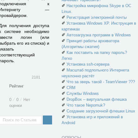
под­ключения к
✐
Настройка микрофона Skype в ОС
Интернету —
Linux.
провайдером.
✐
Регистрация электронной почты
✐
Установка Windows XP. Инструкция в
Для получения до­ступа
картинках
к системе необходимо
✐
Автозагрузка программ в Windows
ввести логин (или
✐
Принцип работы архиватора
выбрать его из списка) и
(Алгоритмы сжатия)
указать
✐
Как поставить на папку пароль?
соответствующий
Легко
пароль.
✐
Установка ssh-сервера
✐
Масштаб подпольного Интернета
неуклонно растёт
2101
✐
Что за зверь такой - TeamViewer ???
Рейтинг
✐
CRM
✐
Службы Windows
✐
DropBox – виртуальная флешка
0
⁄
0
⁄
Нет
✐
Что такое Nepomuk?
оценки
✐
Создание загрузочной флешки Linux
✐
Установка игр и приложений в
Android
ОПРОСЫ