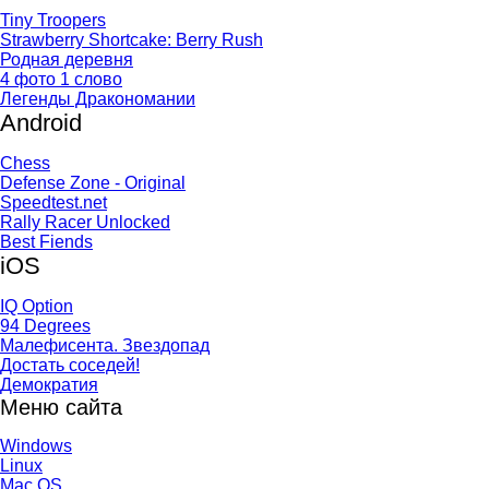
Tiny Troopers
Strawberry Shortcake: Berry Rush
Родная деревня
4 фото 1 слово
Легенды Дракономании
Android
Chess
Defense Zone - Original
Speedtest.net
Rally Racer Unlocked
Best Fiends
iOS
IQ Option
94 Degrees
Малефисента. Звездопад
Достать соседей!
Демократия
Меню сайта
Windows
Linux
Mac OS