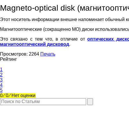
Magneto-optical disk (магнитоопти
Этот носитель информации внешне напоминает обычный ко
Магнитооптические (сокращенно МО) диски использовалис
Это связано с тем что, в отличие от
оптических диск
магнитооптический дисковод
.
Просмотров:
2264
Печать
Рейтинг
1
2
3
4
5
0
⁄
0
⁄
Нет оценки