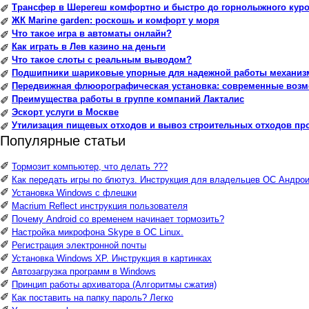
Трансфер в Шерегеш комфортно и быстро до горнолыжного куро
✐
ЖК Marine garden: роскошь и комфорт у моря
✐
Что такое игра в автоматы онлайн?
✐
Как играть в Лев казино на деньги
✐
Что такое слоты с реальным выводом?
✐
Подшипники шариковые упорные для надежной работы механиз
✐
Передвижная флюорографическая установка: современные воз
✐
Преимущества работы в группе компаний Лакталис
✐
Эскорт услуги в Москве
✐
Утилизация пищевых отходов и вывоз строительных отходов пр
✐
Популярные статьи
✐
Тормозит компьютер, что делать ???
✐
Как передать игры по блютуз. Инструкция для владельцев ОС Андрои
✐
Установка Windows с флешки
✐
Macrium Reflect инструкция пользователя
✐
Почему Android со временем начинает тормозить?
✐
Настройка микрофона Skype в ОС Linux.
✐
Регистрация электронной почты
✐
Установка Windows XP. Инструкция в картинках
✐
Автозагрузка программ в Windows
✐
Принцип работы архиватора (Алгоритмы сжатия)
✐
Как поставить на папку пароль? Легко