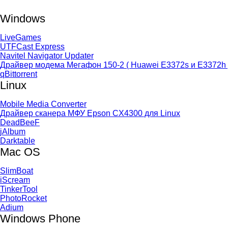
Windows
LiveGames
UTFCast Express
Navitel Navigator Updater
Драйвер модема Мегафон 150-2 ( Huawei E3372s и E3372h 
qBittorrent
Linux
Mobile Media Converter
Драйвер сканера МФУ Epson CX4300 для Linux
DeadBeeF
jAlbum
Darktable
Mac OS
SlimBoat
iScream
TinkerTool
PhotoRocket
Adium
Windows Phone