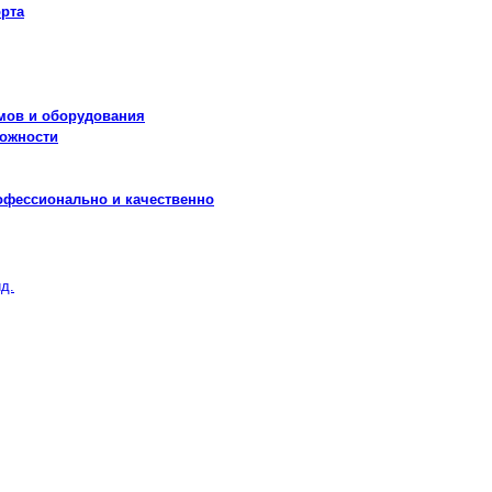
рта
мов и оборудования
можности
офессионально и качественно
д.