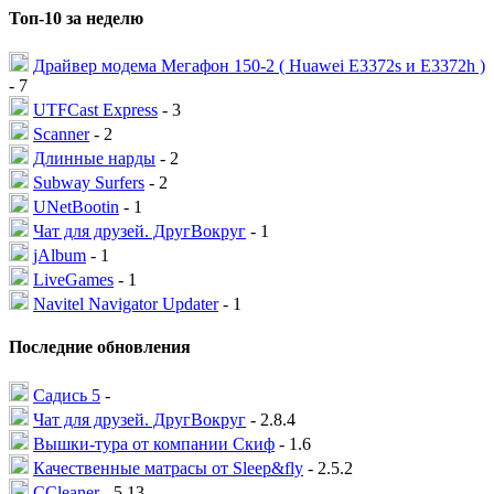
Топ-10 за неделю
Драйвер модема Мегафон 150-2 ( Huawei E3372s и E3372h )
- 7
UTFCast Express
- 3
Scanner
- 2
Длинные нарды
- 2
Subway Surfers
- 2
UNetBootin
- 1
Чат для друзей. ДругВокруг
- 1
jAlbum
- 1
LiveGames
- 1
Navitel Navigator Updater
- 1
Последние обновления
Садись 5
-
Чат для друзей. ДругВокруг
- 2.8.4
Вышки-тура от компании Скиф
- 1.6
Качественные матрасы от Sleep&fly
- 2.5.2
CCleaner
- 5.13