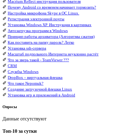
✐
Macrium Reflect инструкция пользователя
✐
Почему Android со временем начинает тормозить?
✐
Настройка микрофона Skype в ОС Linux.
✐
Регистрация электронной почты
✐
Установка Windows XP. Инструкция в картинках
✐
Автозагрузка программ в Windows
✐
Принцип работы архиватора (Алгоритмы сжатия)
✐
Как поставить на папку пароль? Легко
✐
Установка ssh-сервера
✐
Масштаб подпольного Интернета неуклонно растёт
✐
Что за зверь такой - TeamViewer ???
✐
CRM
✐
Службы Windows
✐
DropBox – виртуальная флешка
✐
Что такое Nepomuk?
✐
Создание загрузочной флешки Linux
✐
Установка игр и приложений в Android
Опросы
Данные отсутствуют
Топ-10 за сутки