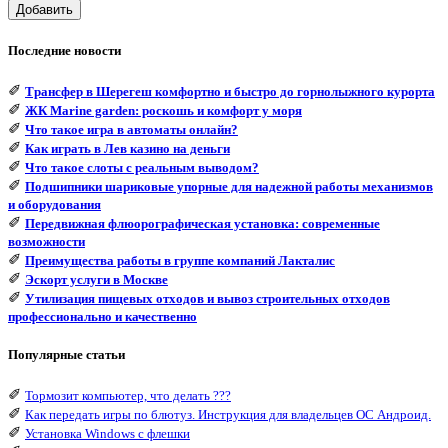
Добавить
Последние новости
✐
Трансфер в Шерегеш комфортно и быстро до горнолыжного курорта
✐
ЖК Marine garden: роскошь и комфорт у моря
✐
Что такое игра в автоматы онлайн?
✐
Как играть в Лев казино на деньги
✐
Что такое слоты с реальным выводом?
✐
Подшипники шариковые упорные для надежной работы механизмов
и оборудования
✐
Передвижная флюорографическая установка: современные
возможности
✐
Преимущества работы в группе компаний Лакталис
✐
Эскорт услуги в Москве
✐
Утилизация пищевых отходов и вывоз строительных отходов
профессионально и качественно
Популярные статьи
✐
Тормозит компьютер, что делать ???
✐
Как передать игры по блютуз. Инструкция для владельцев ОС Андроид.
✐
Установка Windows с флешки