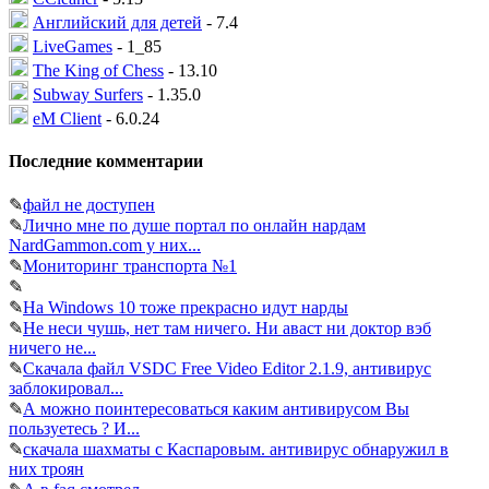
Английский для детей
- 7.4
LiveGames
- 1_85
The King of Chess
- 13.10
Subway Surfers
- 1.35.0
eM Client
- 6.0.24
Последние комментарии
✎
файл не доступен
✎
Лично мне по душе портал по онлайн нардам
NardGammon.com у них...
✎
Мониторинг транспорта №1
✎
✎
На Windows 10 тоже прекрасно идут нарды
✎
Не неси чушь, нет там ничего. Ни аваст ни доктор вэб
ничего не...
✎
Скачала файл VSDC Free Video Editor 2.1.9, антивирус
заблокировал...
✎
А можно поинтересоваться каким антивирусом Вы
пользуетесь ? И...
✎
скачала шахматы с Каспаровым. антивирус обнаружил в
них троян