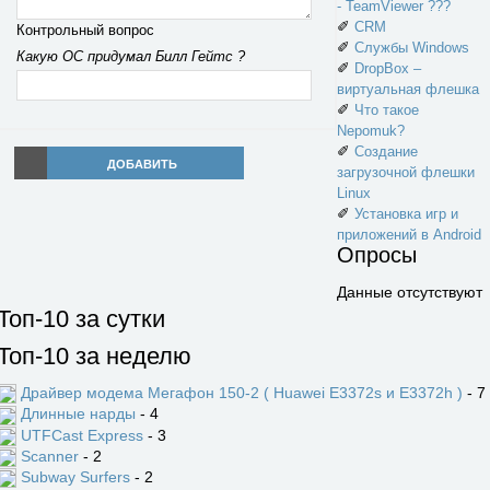
- TeamViewer ???
✐
CRM
Контрольный вопрос
✐
Службы Windows
Какую ОС придумал Билл Гейтс ?
✐
DropBox –
виртуальная флешка
✐
Что такое
Nepomuk?
✐
Создание
ДОБАВИТЬ
загрузочной флешки
Linux
✐
Установка игр и
приложений в Android
Опросы
Данные отсутствуют
Топ-10 за сутки
Топ-10 за неделю
Драйвер модема Мегафон 150-2 ( Huawei E3372s и E3372h )
- 7
Длинные нарды
- 4
UTFCast Express
- 3
Scanner
- 2
Subway Surfers
- 2