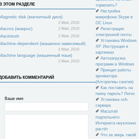
В ЭТОМ РАЗДЕЛЕ
тормозить?
✐
Настройка
Magnetic disk (магнитный диск)
микрофона Skype в
2 Мая, 2010
ОС Linux.
Macros (макрос)
✐
2 Мая, 2010
Регистрация
электронной почты
Macintosh
2 Мая, 2010
✐
Установка Windows
Machine-dependent (машинно-зависимый)
XP. Инструкция в
2 Мая, 2010
картинках
Machine language (машинный язык)
✐
Автозагрузка
2 Мая, 2010
программ в Windows
✐
Принцип работы
архиватора
ДОБАВИТЬ КОММЕНТАРИЙ
(Алгоритмы сжатия)
✐
Как поставить на
папку пароль? Легко
Ваше имя
✐
Установка ssh-
сервера
✐
Масштаб
подпольного
Интернета неуклонно
растёт
✐
Что за зверь такой