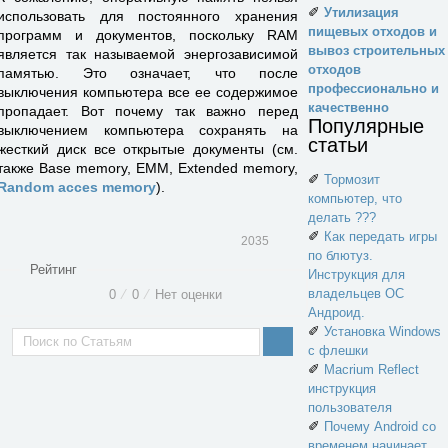
✐
Утилизация
использовать для постоянного хранения
пищевых отходов и
программ и документов, поскольку RAM
вывоз строительных
является так называемой энергозависимой
отходов
памятью. Это означает, что после
профессионально и
выключения компьютера все ее содержимое
качественно
пропадает. Вот почему так важно перед
Популярные
выключением компьютера сохранять на
статьи
жесткий диск все открытые документы (см.
также Base memory, EMM, Extended memory,
✐
Тормозит
Random acces memory
).
компьютер, что
делать ???
✐
Как передать игры
2035
по блютуз.
Рейтинг
Инструкция для
владельцев ОС
0
⁄
0
⁄
Нет оценки
Андроид.
✐
Установка Windows
с флешки
✐
Macrium Reflect
инструкция
пользователя
✐
Почему Android со
временем начинает