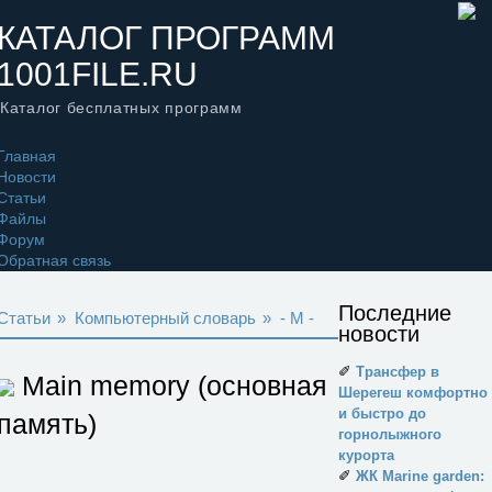
КАТАЛОГ ПРОГРАММ
1001FILE.RU
Каталог бесплатных программ
Главная
Новости
Статьи
Файлы
Форум
Обратная связь
Последние
Статьи
»
Компьютерный словарь
»
- M -
новости
✐
Трансфер в
Main memory (основная
Шерегеш комфортно
и быстро до
память)
горнолыжного
курорта
✐
ЖК Marine garden: