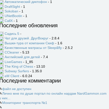
Автоматический диктофон
- 1
DraftSight
- 1
Sokoban
- 1
UNetBootin
- 1
CallX
- 1
Последние обновления
Садись 5
-
Чат для друзей. ДругВокруг
- 2.8.4
Вышки-тура от компании Скиф
- 1.6
Качественные матрасы от Sleep&fly
- 2.5.2
CCleaner
- 5.13
Английский для детей
- 7.4
LiveGames
- 1_85
The King of Chess
- 13.10
Subway Surfers
- 1.35.0
eM Client
- 6.0.24
Последние комментарии
✎
файл не доступен
✎
Лично мне по душе портал по онлайн нардам NardGammon.com
у них...
✎
Мониторинг транспорта №1
✎