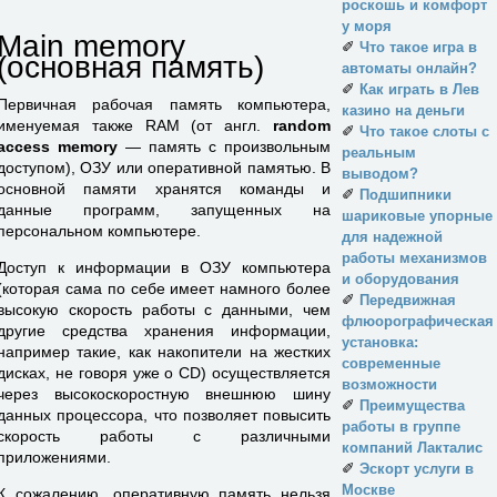
роскошь и комфорт
у моря
Main memory
✐
Что такое игра в
(основная память)
автоматы онлайн?
✐
Как играть в Лев
Первичная рабочая память компьютера,
казино на деньги
именуемая также RAM (от англ.
random
✐
Что такое слоты с
access memory
— память с произвольным
реальным
доступом), ОЗУ или оперативной памятью. В
выводом?
основной памяти хранятся команды и
✐
Подшипники
данные программ, запущенных на
шариковые упорные
персональном компьютере.
для надежной
работы механизмов
Доступ к информации в ОЗУ компьютера
и оборудования
(которая сама по себе имеет намного более
✐
Передвижная
высокую скорость работы с данными, чем
флюорографическая
другие средства хранения информации,
установка:
например такие, как накопители на жестких
современные
дисках, не говоря уже о CD) осуществляется
возможности
через высокоскоростную внешнюю шину
✐
Преимущества
данных процессора, что позволяет повысить
работы в группе
скорость работы с различными
компаний Лакталис
приложениями.
✐
Эскорт услуги в
Москве
К сожалению, оперативную память нельзя