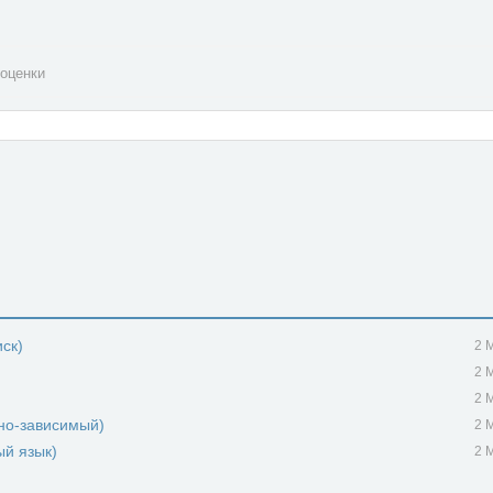
оценки
иск)
2 
2 
2 
но-зависимый)
2 
ый язык)
2 