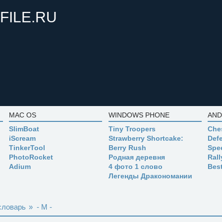
FILE.RU
MAC OS
WINDOWS PHONE
AND
SlimBoat
Tiny Troopers
Che
iScream
Strawberry Shortcake:
Defe
TinkerTool
Berry Rush
Spe
PhotoRocket
Родная деревня
Ral
Adium
4 фото 1 слово
Bes
Легенды Дракономании
словарь
»
- M -