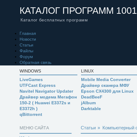
КАТАЛОГ ПРОГРАММ 1001
Каталог бесплатных программ
Главная
Новости
Статьи
Файлы
Форум
Обратная связь
WINDOWS
LINUX
LiveGames
Mobile Media Converter
UTFCast Express
Драйвер сканера МФУ
Navitel Navigator Updater
Epson CX4300 для Linux
Драйвер модема Мегафон
DeadBeeF
150-2 ( Huawei E3372s и
jAlbum
E3372h )
Darktable
qBittorrent
Статьи
»
Компьютерный 
МЕНЮ САЙТА