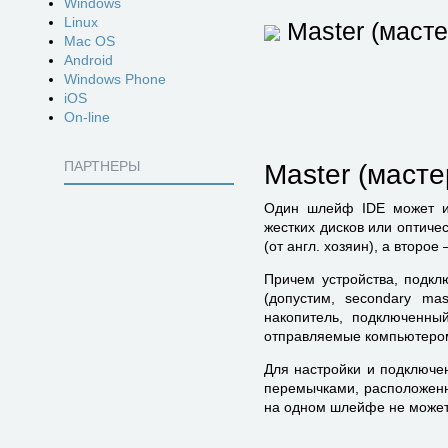
Windows
Linux
Master (масте
Mac OS
Android
Windows Phone
iOS
On-line
ПАРТНЕРЫ
Master (масте
Один шлейф IDE может ис
жестких дисков или оптиче
(от англ. хозяин), а второе 
Причем устройства, подкл
(допустим, secondary ma
накопитель, подключенны
отправляемые компьютером 
Для настройки и подключе
перемычками, расположенн
на одном шлейфе не может б