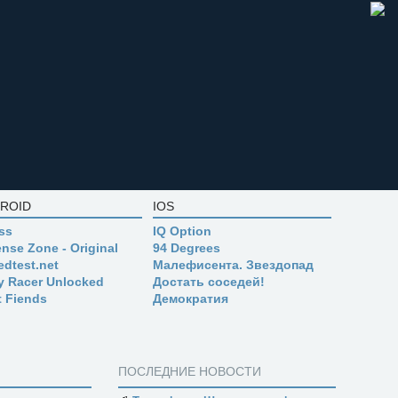
ROID
IOS
ss
IQ Option
nse Zone - Original
94 Degrees
edtest.net
Малефисента. Звездопад
ly Racer Unlocked
Достать соседей!
t Fiends
Демократия
ПОСЛЕДНИЕ НОВОСТИ