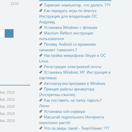
2233
✐
Тормозит компьютер, что делать ???
✐
Как передать игры по блютуз.
Инструкция для владельцев ОС
Андроид.
✐
Установка Windows с флешки
✐
Macrium Reflect инструкция
пользователя
✐
Почему Android со временем
начинает тормозить?
✐
Настройка микрофона Skype в ОС
Linux.
✐
Регистрация электронной почты
✐
Установка Windows XP. Инструкция в
картинках
✐
Автозагрузка программ в Windows
✐
Принцип работы архиватора
Мая, 2010
(Алгоритмы сжатия)
Мая, 2010
✐
Как поставить на папку пароль?
Легко
Мая, 2010
✐
Установка ssh-сервера
Мая, 2010
✐
Масштаб подпольного Интернета
Мая, 2010
неуклонно растёт
✐
Что за зверь такой - TeamViewer ???