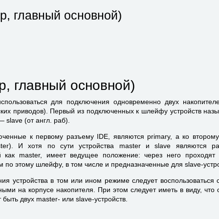
р, главный основной)
р, главный основной)
пользоваться для подключения одновременно двух накопителе
ских приводов). Первый из подключенных к шлейфу устройств назы
— slave (от англ. раб).
юченные к первому разъему IDE, являются primary, а ко втором
ster). И хотя по сути устройства master и slave являются р
й как master, имеет ведущее положение: через него проходят
по этому шлейфу, в том числе и предназначенные для slave-устр
ния устройства в том или ином режиме следует воспользоваться
ыми на корпусе накопителя. При этом следует иметь в виду, что
ыть двух master- или slave-устройств.