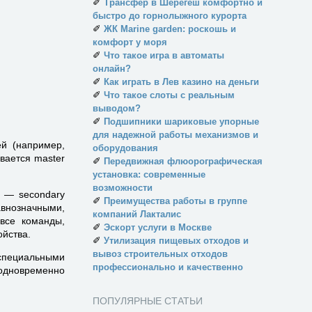
✐
Трансфер в Шерегеш комфортно и
быстро до горнолыжного курорта
✐
ЖК Marine garden: роскошь и
комфорт у моря
✐
Что такое игра в автоматы
онлайн?
✐
Как играть в Лев казино на деньги
✐
Что такое слоты с реальным
выводом?
✐
Подшипники шариковые упорные
для надежной работы механизмов и
й (например,
оборудования
вается master
✐
Передвижная флюорографическая
установка: современные
возможности
у — secondary
✐
Преимущества работы в группе
авнозначными,
компаний Лакталис
 все команды,
✐
Эскорт услуги в Москве
ойства.
✐
Утилизация пищевых отходов и
вывоз строительных отходов
 специальными
профессионально и качественно
 одновременно
ПОПУЛЯРНЫЕ СТАТЬИ