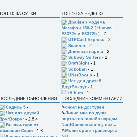
ТОП-10 ЗА СУТКИ
ТОП-10 ЗА НЕДЕЛЮ
Драйвер модема
Мегафон 150-2 ( Huawei
E3372s и E3372h )
- 7
UTFCast Express
- 3
Scanner
- 2
Длинные нарды
- 2
Subway Surfers
- 2
DraftSight
- 1
Sokoban
- 1
UNetBootin
- 1
Чат для друзей.
ДругВокруг
- 1
jAlbum
- 1
ПОСЛЕДНИЕ ОБНОВЛЕНИЯ
ПОСЛЕДНИЕ КОММЕНТАРИИ
Садись 5
-
✎
файл не доступен
✎
Лично мне по душе
Чат для друзей.
портал по онлайн нардам
ДругВокруг
- 2.8.4
NardGammon.com у них...
Вышки-тура от
✎
Мониторинг транспорта
компании Скиф
- 1.6
№1
Качественные матрасы