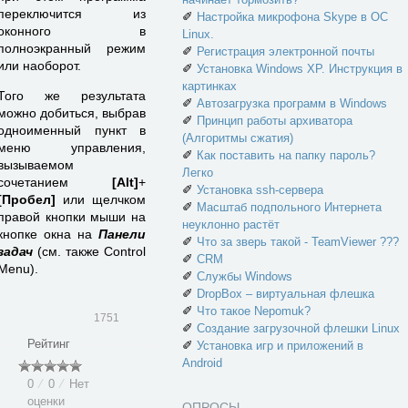
переключится из
✐
Настройка микрофона Skype в ОС
оконного в
Linux.
полноэкранный режим
✐
Регистрация электронной почты
или наоборот.
✐
Установка Windows XP. Инструкция в
картинках
Того же результата
✐
Автозагрузка программ в Windows
можно добиться, выбрав
✐
Принцип работы архиватора
одноименный пункт в
(Алгоритмы сжатия)
меню управления,
✐
Как поставить на папку пароль?
вызываемом
Легко
сочетанием
[Аlt]
+
✐
Установка ssh-сервера
[Пробел]
или щелчком
✐
Масштаб подпольного Интернета
правой кнопки мыши на
неуклонно растёт
кнопке окна на
Панели
✐
Что за зверь такой - TeamViewer ???
задач
(см. также Control
✐
CRM
Menu).
✐
Службы Windows
✐
DropBox – виртуальная флешка
✐
Что такое Nepomuk?
1751
✐
Создание загрузочной флешки Linux
Рейтинг
✐
Установка игр и приложений в
Android
0
⁄
0
⁄
Нет
оценки
ОПРОСЫ