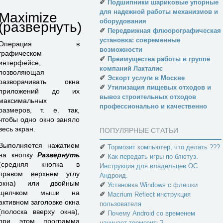
✐
Подшипники шариковые упорные
для надежной работы механизмов и
Maximize
оборудования
(развернуть)
✐
Передвижная флюорографическая
установка: современные
Операция в
возможности
графическом
✐
Преимущества работы в группе
интерфейсе,
компаний Лакталис
позволяющая
✐
Эскорт услуги в Москве
разворачивать окна
✐
Утилизация пищевых отходов и
приложений до их
вывоз строительных отходов
максимальных
профессионально и качественно
размеров, т. е. так,
чтобы одно окно заняло
весь экран.
ПОПУЛЯРНЫЕ СТАТЬИ
Выполняется нажатием
✐
Тормозит компьютер, что делать ???
на кнопку
Развернуть
✐
Как передать игры по блютуз.
(средняя кнопка в
Инструкция для владельцев ОС
правом верхнем углу
Андроид.
окна) или двойным
✐
Установка Windows с флешки
щелчком мыши на
✐
Macrium Reflect инструкция
активном заголовке окна
пользователя
(полоска вверху окна),
✐
Почему Android со временем
при этом программа
начинает тормозить?