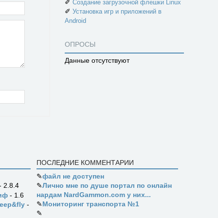
✐
Создание загрузочной флешки Linux
✐
Установка игр и приложений в
Android
ОПРОСЫ
Данные отсутствуют
ПОСЛЕДНИЕ КОММЕНТАРИИ
✎
файл не доступен
✎
Лично мне по душе портал по онлайн
- 2.8.4
нардам NardGammon.com у них...
иф
- 1.6
✎
Мониторинг транспорта №1
eep&fly
-
✎