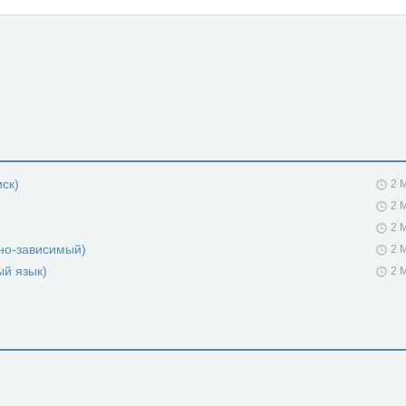
иск)
2 
2 
2 
но-зависимый)
2 
ый язык)
2 