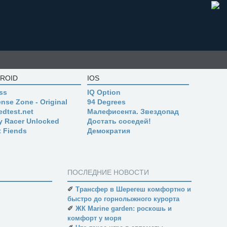
ROID
IOS
ss
IQ Option
nse Zone - Original
94 Degrees
edtest.net
Малефисента. Звездопад
ly Racer Unlocked
Достать соседей!
t Fiends
Демократия
ПОСЛЕДНИЕ НОВОСТИ
✐
Трансфер в Шерегеш комфортно и
быстро до горнолыжного курорта
✐
ЖК Marine garden: роскошь и
комфорт у моря