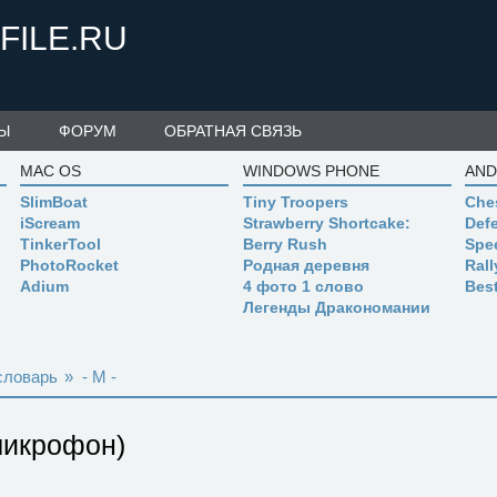
FILE.RU
Ы
ФОРУМ
ОБРАТНАЯ СВЯЗЬ
MAC OS
WINDOWS PHONE
AND
SlimBoat
Tiny Troopers
Che
iScream
Strawberry Shortcake:
Defe
TinkerTool
Berry Rush
Spe
PhotoRocket
Родная деревня
Ral
Adium
4 фото 1 слово
Bes
Легенды Дракономании
словарь
»
- M -
микрофон)