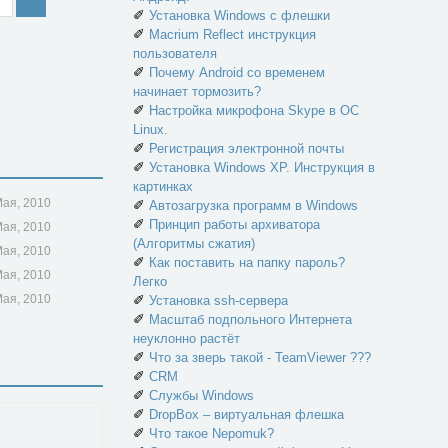
✐
Установка Windows с флешки
✐
Macrium Reflect инструкция
пользователя
✐
Почему Android со временем
начинает тормозить?
✐
Настройка микрофона Skype в ОС
Linux.
✐
Регистрация электронной почты
✐
Установка Windows XP. Инструкция в
картинках
Мая, 2010
✐
Автозагрузка программ в Windows
✐
Принцип работы архиватора
Мая, 2010
(Алгоритмы сжатия)
Мая, 2010
✐
Как поставить на папку пароль?
Мая, 2010
Легко
Мая, 2010
✐
Установка ssh-сервера
✐
Масштаб подпольного Интернета
неуклонно растёт
✐
Что за зверь такой - TeamViewer ???
✐
CRM
✐
Службы Windows
✐
DropBox – виртуальная флешка
✐
Что такое Nepomuk?