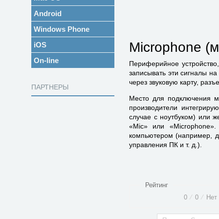
Android
Windows Phone
Microphone (
iOS
On-line
Периферийное устройство,
записывать эти сигналы на
через звуковую карту, раз
ПАРТНЕРЫ
Место для подключения ми
производители интегриру
случае с ноутбуком) или 
«Mic» или «Microphone»
компьютером (например, д
управления ПК и т. д.).
Рейтинг
0
⁄
0
⁄
Нет 