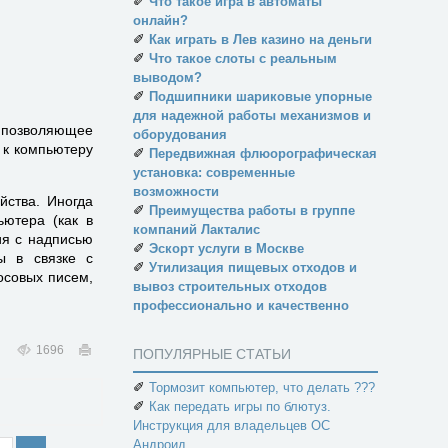
✐
Что такое игра в автоматы
онлайн?
✐
Как играть в Лев казино на деньги
✐
Что такое слоты с реальным
выводом?
✐
Подшипники шариковые упорные
для надежной работы механизмов и
и позволяющее
оборудования
 к компьютеру
✐
Передвижная флюорографическая
установка: современные
возможности
йства. Иногда
✐
Преимущества работы в группе
ьютера (как в
компаний Лакталис
ия с надписью
✐
Эскорт услуги в Москве
ы в связке с
✐
Утилизация пищевых отходов и
лосовых писем,
вывоз строительных отходов
профессионально и качественно
1696
ПОПУЛЯРНЫЕ СТАТЬИ
✐
Тормозит компьютер, что делать ???
✐
Как передать игры по блютуз.
Инструкция для владельцев ОС
Андроид.