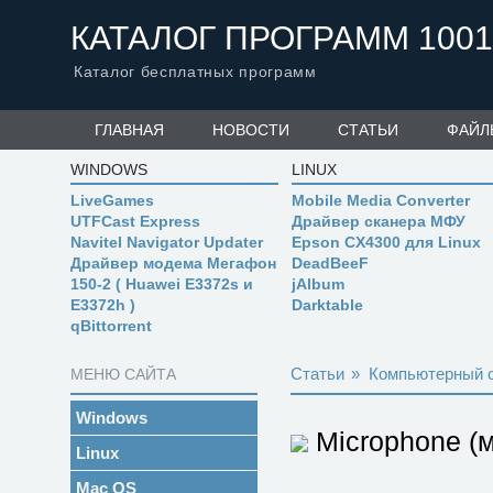
КАТАЛОГ ПРОГРАММ 1001
Каталог бесплатных программ
ГЛАВНАЯ
НОВОСТИ
СТАТЬИ
ФАЙЛ
WINDOWS
LINUX
LiveGames
Mobile Media Converter
UTFCast Express
Драйвер сканера МФУ
Navitel Navigator Updater
Epson CX4300 для Linux
Драйвер модема Мегафон
DeadBeeF
150-2 ( Huawei E3372s и
jAlbum
E3372h )
Darktable
qBittorrent
Статьи
»
Компьютерный 
МЕНЮ САЙТА
Windows
Microphone (
Linux
Mac OS