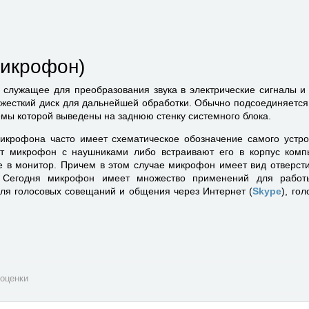
микрофон)
 служащее для преобразования звука в электрические сигналы 
 жесткий диск для дальнейшей обработки. Обычно подсоединяется
ъемы которой выведены на заднюю стенку системного блока.
крофона часто имеет схематическое обозначение самого устро
ют микрофон с наушниками либо встраивают его в корпус комп
же в монитор. Причем в этом случае микрофон имеет вид отверст
. Сегодня микрофон имеет множество применений для работ
ля голосовых совещаний и общения через Интернет (
Skype
), го
оценки