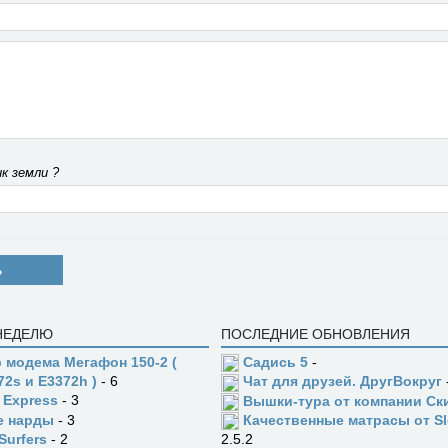
к земли ?
Ь
 НЕДЕЛЮ
ПОСЛЕДНИЕ ОБНОВЛЕНИЯ
 модема Мегафон 150-2 (
Садись 5
-
72s и E3372h )
- 6
Чат для друзей. ДругВокруг
 Express
- 3
Вышки-тура от компании Ск
е нарды
- 3
Качественные матрасы от Sl
Surfers
- 2
2.5.2