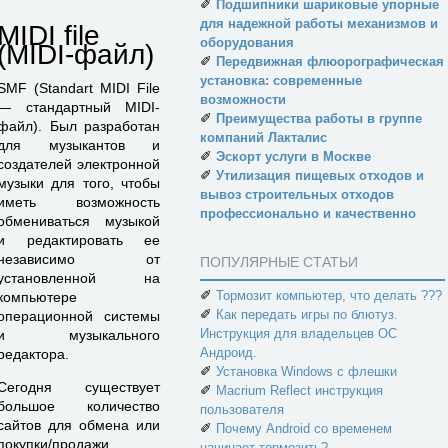
✐
Подшипники шариковые упорные
для надежной работы механизмов и
MIDI file
оборудования
(MIDI-файл)
✐
Передвижная флюорографическая
установка: современные
SMF (Standart MIDI File
возможности
— стандартный MIDI-
✐
Преимущества работы в группе
файл). Был разработан
компаний Лакталис
для музыкантов и
✐
Эскорт услуги в Москве
создателей электронной
✐
Утилизация пищевых отходов и
музыки для того, чтобы
вывоз строительных отходов
иметь возможность
профессионально и качественно
обмениваться музыкой
и редактировать ее
независимо от
ПОПУЛЯРНЫЕ СТАТЬИ
установленной на
✐
Тормозит компьютер, что делать ???
компьютере
✐
Как передать игры по блютуз.
операционной системы
Инструкция для владельцев ОС
и музыкального
Андроид.
редактора.
✐
Установка Windows с флешки
Сегодня существует
✐
Macrium Reflect инструкция
большое количество
пользователя
сайтов для обмена или
✐
Почему Android со временем
покупки/продажи
начинает тормозить?