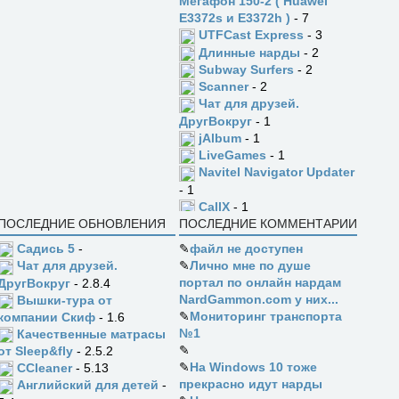
Мегафон 150-2 ( Huawei
E3372s и E3372h )
- 7
UTFCast Express
- 3
Длинные нарды
- 2
Subway Surfers
- 2
Scanner
- 2
Чат для друзей.
ДругВокруг
- 1
jAlbum
- 1
LiveGames
- 1
Navitel Navigator Updater
- 1
CallX
- 1
ПОСЛЕДНИЕ ОБНОВЛЕНИЯ
ПОСЛЕДНИЕ КОММЕНТАРИИ
Садись 5
-
✎
файл не доступен
✎
Лично мне по душе
Чат для друзей.
портал по онлайн нардам
ДругВокруг
- 2.8.4
NardGammon.com у них...
Вышки-тура от
✎
Мониторинг транспорта
компании Скиф
- 1.6
№1
Качественные матрасы
✎
от Sleep&fly
- 2.5.2
✎
На Windows 10 тоже
CCleaner
- 5.13
прекрасно идут нарды
Английский для детей
-