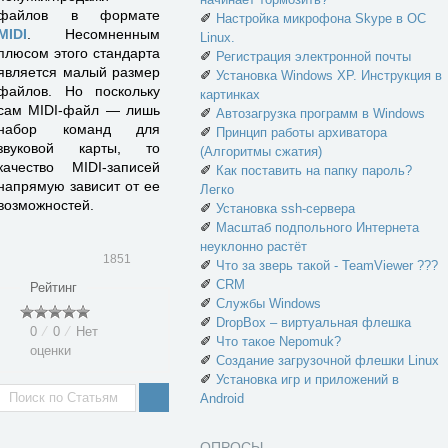
файлов в формате
✐
Настройка микрофона Skype в ОС
MIDI
. Несомненным
Linux.
плюсом этого стандарта
✐
Регистрация электронной почты
является малый размер
✐
Установка Windows XP. Инструкция в
файлов. Но поскольку
картинках
сам MIDI-файл — лишь
✐
Автозагрузка программ в Windows
набор команд для
✐
Принцип работы архиватора
звуковой карты, то
(Алгоритмы сжатия)
качество MIDI-записей
✐
Как поставить на папку пароль?
напрямую зависит от ее
Легко
возможностей.
✐
Установка ssh-сервера
✐
Масштаб подпольного Интернета
неуклонно растёт
1851
✐
Что за зверь такой - TeamViewer ???
✐
CRM
Рейтинг
✐
Службы Windows
✐
DropBox – виртуальная флешка
0
⁄
0
⁄
Нет
✐
Что такое Nepomuk?
оценки
✐
Создание загрузочной флешки Linux
✐
Установка игр и приложений в
Android
ОПРОСЫ