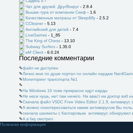
Садись 5
-
Чат для друзей. ДругВокруг
- 2.8.4
Вышки-тура от компании Скиф
- 1.6
Качественные матрасы от Sleep&fly
- 2.5.2
CCleaner
- 5.13
Английский для детей
- 7.4
LiveGames
- 1_85
The King of Chess
- 13.10
Subway Surfers
- 1.35.0
eM Client
- 6.0.24
Последние комментарии
✎
файл не доступен
✎
Лично мне по душе портал по онлайн нардам NardGamm
✎
Мониторинг транспорта №1
✎
✎
На Windows 10 тоже прекрасно идут нарды
✎
Не неси чушь, нет там ничего. Ни аваст ни доктор вэб ни
✎
Скачала файл VSDC Free Video Editor 2.1.9, антивирус 
✎
А можно поинтересоваться каким антивирусом Вы пользу
✎
скачала шахматы с Каспаровым. антивирус обнаружил в
✎
А в faq смотрел
Полезная информация