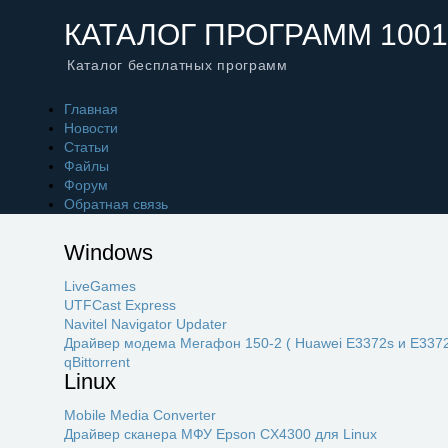
КАТАЛОГ ПРОГРАММ 1001
Каталог бесплатных программ
Главная
Новости
Статьи
Файлы
Форум
Обратная связь
Windows
LiveGames
UTFCast Express
Navitel Navigator Updater
Драйвер модема Мегафон 150-2 ( Huawei E3372s и E3372
qBittorrent
Linux
Mobile Media Converter
Драйвер сканера МФУ Epson CX4300 для Linux