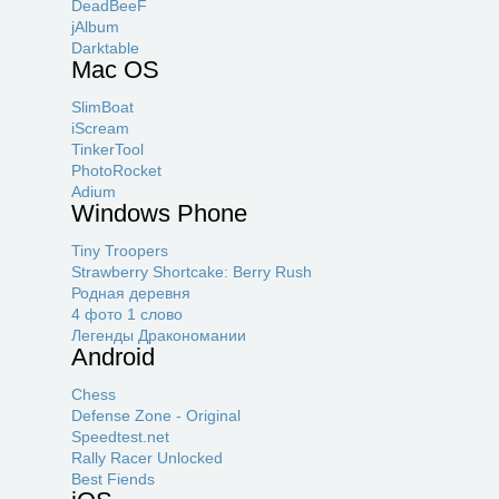
DeadBeeF
jAlbum
Darktable
Mac OS
SlimBoat
iScream
TinkerTool
PhotoRocket
Adium
Windows Phone
Tiny Troopers
Strawberry Shortcake: Berry Rush
Родная деревня
4 фото 1 слово
Легенды Дракономании
Android
Chess
Defense Zone - Original
Speedtest.net
Rally Racer Unlocked
Best Fiends