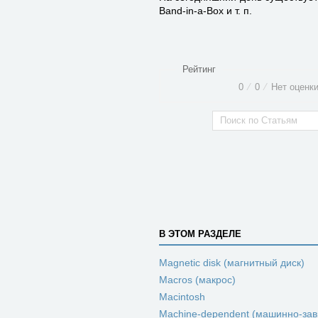
Band-in-a-Box и т. п.
Рейтинг
0
⁄
0
⁄
Нет оценк
В ЭТОМ РАЗДЕЛЕ
Magnetic disk (магнитный диск)
Macros (макрос)
Macintosh
Machine-dependent (машинно-за