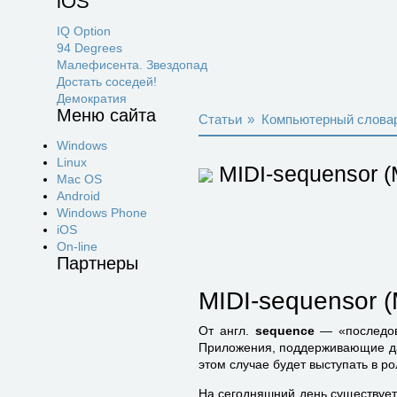
iOS
IQ Option
94 Degrees
Малефисента. Звездопад
Достать соседей!
Демократия
Меню сайта
Статьи
»
Компьютерный слова
Windows
Linux
MIDI-sequensor (
Mac OS
Android
Windows Phone
iOS
On-line
Партнеры
MIDI-sequensor (
От англ.
sequence
— «последов
Приложения, поддерживающие дан
этом случае будет выступать в ро
На сегодняшний день существует