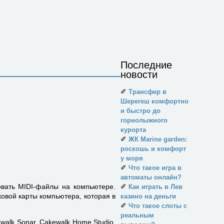
Последние
новости
✐
Трансфер в
Шерегеш комфортно
и быстро до
горнолыжного
курорта
✐
ЖК Marine garden:
роскошь и комфорт
у моря
✐
Что такое игра в
автоматы онлайн?
вать MIDI-файлы на компьютере.
✐
Как играть в Лев
овой карты компьютера, которая в
казино на деньги
✐
Что такое слоты с
реальным
alk Sonar, Cakewalk Home Studio,