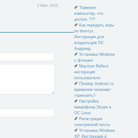
2 Мая, 2010
✐
Тормозит
компьютер, что
делать ???
✐
Как передать игры
по блютуз.
Инструкция для
владельцев ОС
Андроид.
✐
Установка Windows
с флешки
✐
Macrium Reflect
инструкция
пользователя
✐
Почему Android со
временем начинает
тормозить?
✐
Настройка
микрофона Skype в
ОС Linux.
✐
Регистрация
электронной почты
✐
Установка Windows
XP. Инструкция в