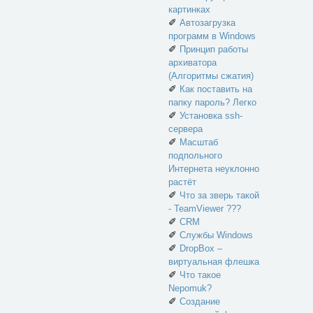
картинках
✐
Автозагрузка
программ в Windows
✐
Принцип работы
архиватора
(Алгоритмы сжатия)
✐
Как поставить на
папку пароль? Легко
✐
Установка ssh-
сервера
✐
Масштаб
подпольного
Интернета неуклонно
растёт
✐
Что за зверь такой
- TeamViewer ???
✐
CRM
✐
Службы Windows
✐
DropBox –
виртуальная флешка
✐
Что такое
Nepomuk?
✐
Создание