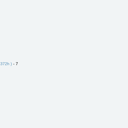
372h )
- 7