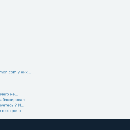
on.com у них...
чего не...
заблокировал...
етесь ? И...
 них троян