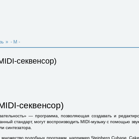
рь
»
- M -
MIDI-секвенсор)
MIDI-секвенсор)
ательность» — программа, позволяющая создавать и редактиро
ный стандарт, могут воспроизводить MIDI-музыку с помощью звук
ли синтезатора.
 множество подобных программ, например Steinberg Cubase, Cakew