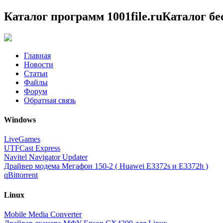
Каталог программ 1001file.ru
Каталог б
Главная
Новости
Статьи
Файлы
Форум
Обратная связь
Windows
LiveGames
UTFCast Express
Navitel Navigator Updater
Драйвер модема Мегафон 150-2 ( Huawei E3372s и E3372h )
qBittorrent
Linux
Mobile Media Converter