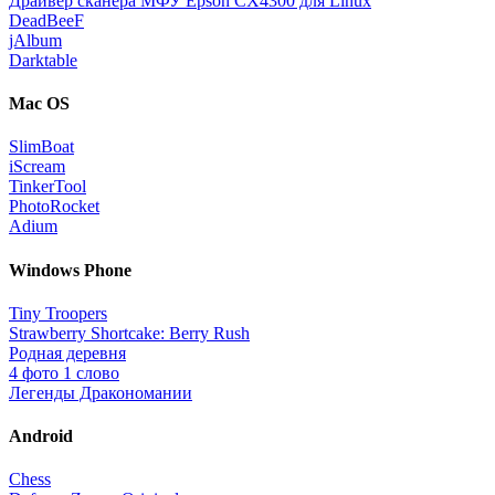
Драйвер сканера МФУ Epson CX4300 для Linux
DeadBeeF
jAlbum
Darktable
Mac OS
SlimBoat
iScream
TinkerTool
PhotoRocket
Adium
Windows Phone
Tiny Troopers
Strawberry Shortcake: Berry Rush
Родная деревня
4 фото 1 слово
Легенды Дракономании
Android
Chess