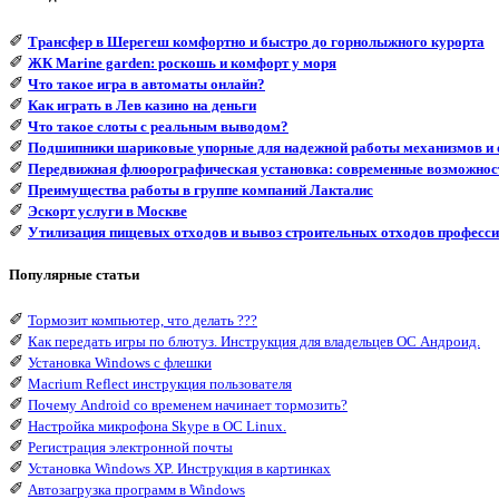
✐
Трансфер в Шерегеш комфортно и быстро до горнолыжного курорта
✐
ЖК Marine garden: роскошь и комфорт у моря
✐
Что такое игра в автоматы онлайн?
✐
Как играть в Лев казино на деньги
✐
Что такое слоты с реальным выводом?
✐
Подшипники шариковые упорные для надежной работы механизмов и 
✐
Передвижная флюорографическая установка: современные возможнос
✐
Преимущества работы в группе компаний Лакталис
✐
Эскорт услуги в Москве
✐
Утилизация пищевых отходов и вывоз строительных отходов професси
Популярные статьи
✐
Тормозит компьютер, что делать ???
✐
Как передать игры по блютуз. Инструкция для владельцев ОС Андроид.
✐
Установка Windows с флешки
✐
Macrium Reflect инструкция пользователя
✐
Почему Android со временем начинает тормозить?
✐
Настройка микрофона Skype в ОС Linux.
✐
Регистрация электронной почты
✐
Установка Windows XP. Инструкция в картинках
✐
Автозагрузка программ в Windows