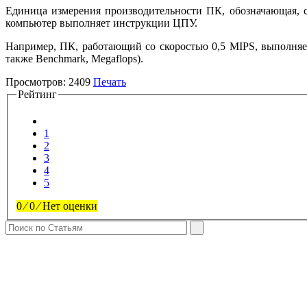
Единица измерения производительности ПК, обозначающая, с
компьютер выполняет инструкции ЦПУ.
Например, ПК, работающий со скоростью 0,5 MIPS, выполняет
также Benchmark, Megaflops).
Просмотров:
2409
Печать
Рейтинг
1
2
3
4
5
0
⁄
0
⁄
Нет оценки