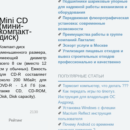
✐
Подшипники шариковые упорные
для надежной работы механизмов и
оборудования
✐
Передвижная флюорографическая
Mini CD
установка: современные
(мини-
возможности
компакт-
✐
Преимущества работы в группе
диск)
компаний Лакталис
✐
Эскорт услуги в Москве
Компакт-диск
✐
Утилизация пищевых отходов и
уменьшенного размера,
вывоз строительных отходов
имеющий диаметр
профессионально и качественно
всего 8 см (вместо 12
см у обычных). Емкость
для CD-R составляет
ПОПУЛЯРНЫЕ СТАТЬИ
около 200 Мбайт, для
DVD-R - 1,4 Гб (см.
✐
Тормозит компьютер, что делать ???
также CD, CD-ROM,
✐
Как передать игры по блютуз.
Disk, Disk capacity).
Инструкция для владельцев ОС
Андроид.
✐
Установка Windows с флешки
2130
✐
Macrium Reflect инструкция
пользователя
Рейтинг
✐
Почему Android со временем
начинает тормозить?