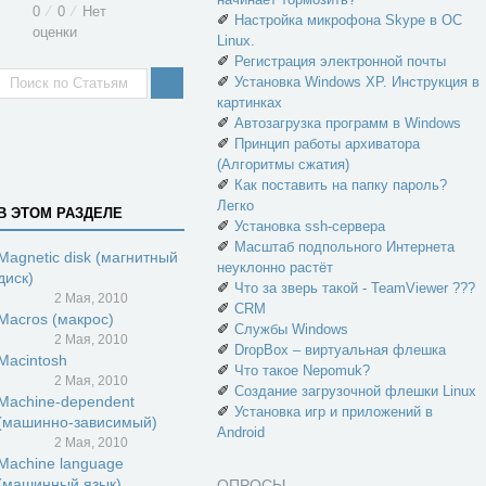
0
⁄
0
⁄
Нет
✐
Настройка микрофона Skype в ОС
оценки
Linux.
✐
Регистрация электронной почты
✐
Установка Windows XP. Инструкция в
картинках
✐
Автозагрузка программ в Windows
✐
Принцип работы архиватора
(Алгоритмы сжатия)
✐
Как поставить на папку пароль?
Легко
В ЭТОМ РАЗДЕЛЕ
✐
Установка ssh-сервера
✐
Масштаб подпольного Интернета
Magnetic disk (магнитный
неуклонно растёт
диск)
✐
Что за зверь такой - TeamViewer ???
2 Мая, 2010
✐
CRM
Macros (макрос)
✐
Службы Windows
2 Мая, 2010
✐
DropBox – виртуальная флешка
Macintosh
✐
Что такое Nepomuk?
2 Мая, 2010
✐
Создание загрузочной флешки Linux
Machine-dependent
✐
Установка игр и приложений в
(машинно-зависимый)
Android
2 Мая, 2010
Machine language
(машинный язык)
ОПРОСЫ