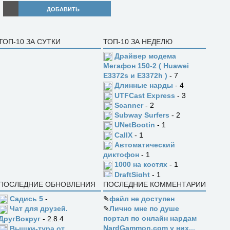
ДОБАВИТЬ
ТОП-10 ЗА СУТКИ
ТОП-10 ЗА НЕДЕЛЮ
Драйвер модема
Мегафон 150-2 ( Huawei
E3372s и E3372h )
- 7
Длинные нарды
- 4
UTFCast Express
- 3
Scanner
- 2
Subway Surfers
- 2
UNetBootin
- 1
CallX
- 1
Автоматический
диктофон
- 1
1000 на костях
- 1
DraftSight
- 1
ПОСЛЕДНИЕ ОБНОВЛЕНИЯ
ПОСЛЕДНИЕ КОММЕНТАРИИ
Садись 5
-
✎
файл не доступен
✎
Лично мне по душе
Чат для друзей.
портал по онлайн нардам
ДругВокруг
- 2.8.4
NardGammon.com у них...
Вышки-тура от