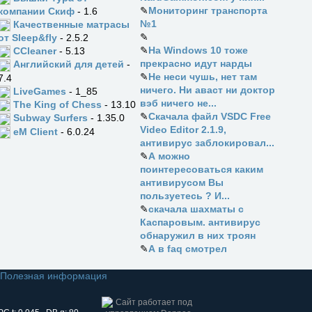
✎
Мониторинг транспорта
компании Скиф
- 1.6
№1
Качественные матрасы
✎
от Sleep&fly
- 2.5.2
✎
На Windows 10 тоже
CCleaner
- 5.13
прекрасно идут нарды
Английский для детей
-
✎
Не неси чушь, нет там
7.4
ничего. Ни аваст ни доктор
LiveGames
- 1_85
вэб ничего не...
The King of Chess
- 13.10
✎
Скачала файл VSDC Free
Subway Surfers
- 1.35.0
Video Editor 2.1.9,
eM Client
- 6.0.24
антивирус заблокировал...
✎
А можно
поинтересоваться каким
антивирусом Вы
пользуетесь ? И...
✎
скачала шахматы с
Каспаровым. антивирус
обнаружил в них троян
✎
А в faq смотрел
Полезная информация